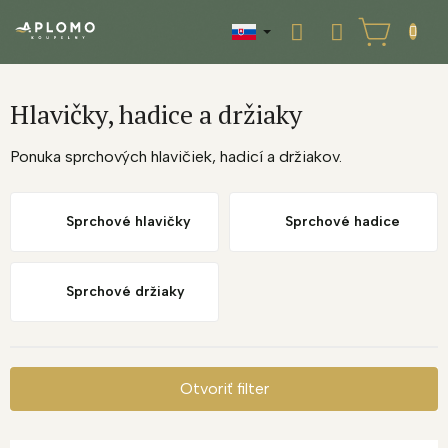
Prejsť
na
NÁKUPNÝ
obsah
KOŠÍK
Hlavičky, hadice a držiaky
Ponuka sprchových hlavičiek, hadicí a držiakov.
Sprchové hlavičky
Sprchové hadice
Sprchové držiaky
Otvoriť filter
V