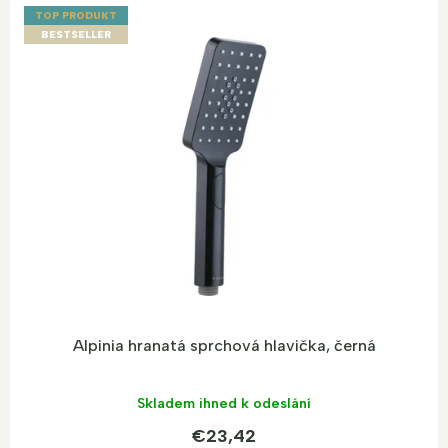
ý
TOP PRODUKT
p
BESTSELLER
i
s
p
r
o
d
u
k
t
o
v
Alpinia hranatá sprchová hlavička, černá
Skladem ihned k odeslání
€23,42