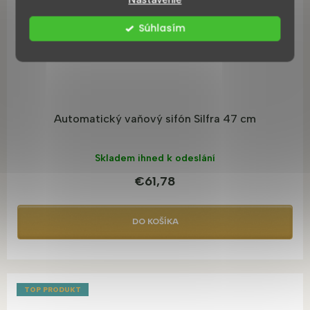
Súhlasím
Automatický vaňový sifón Silfra 47 cm
Skladem ihned k odeslání
€61,78
DO KOŠÍKA
TOP PRODUKT