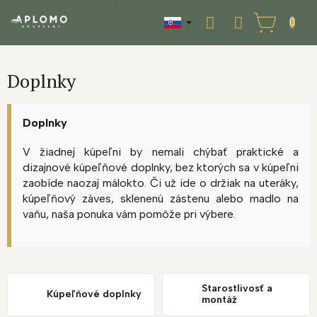
Prejsť
na
NÁKUPNÝ
obsah
KOŠÍK
Doplnky
Doplnky
V žiadnej kúpeľni by nemali chýbať praktické a
dizajnové kúpeľňové doplnky, bez ktorých sa v kúpeľni
zaobíde naozaj málokto. Či už ide o držiak na uteráky,
kúpeľňový záves, sklenenú zástenu alebo madlo na
vaňu, naša ponuka vám pomôže pri výbere.
Starostlivosť a
Kúpeľňové doplnky
montáž