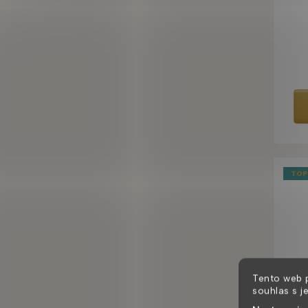
TOP
Tento web 
souhlas s j