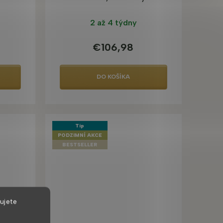
2 až 4 týdny
€106,98
DO KOŠÍKA
Tip
PODZIMNÍ AKCE
BESTSELLER
ujete