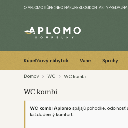
Prejsť
O APLOMO KÚPEĽNE
O NÁKUPE
BLOG
KONTAKTY
PREDAJŇA
na
obsah
Kúpeľňový nábytok
Vane
Sprchy
Domov
WC
WC kombi
WC kombi
WC kombi Aplomo
spájajú pohodlie, odolnos
každodenný komfort.