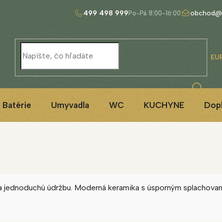
499 498 999
obchod@
EU
Batérie
Umyvadla
WC
KUCHYNE
Dop
ť a jednoduchú údržbu. Moderná keramika s úsporným splachova