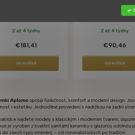
Jasmin WC kombi se
Priehľadný WC kom
edátkem, spodní vývod
zadný
2 až 4 týdny
2 až 4 týdny
€181,41
€90,46
DO KOŠÍKA
DO KOŠÍKA
O
v
mbi Aplomo
spojují funkčnost, komfort a moderní design. Jsou
l
čnost i estetiku. Jednodílné provedení s nádržkou na zadní stra
á
d
a
 nabídce najdete modely s klasickým i moderním tvarem, úsp
c
kus je vyroben z kvalitní sanitární keramiky s glazurou odoln
i
 do všech typů interiérů – od minimalistických po tradiční.