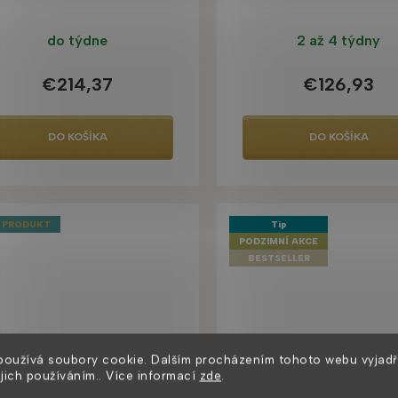
do týdne
2 až 4 týdny
€214,37
€126,93
DO KOŠÍKA
DO KOŠÍKA
 PRODUKT
Tip
PODZIMNÍ AKCE
BESTSELLER
používá soubory cookie. Dalším procházením tohoto webu vyjadř
ejich používáním.. Více informací
zde
.