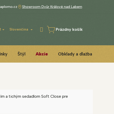
aplomo.cz
Showroom Dvůr Králové nad Labem
Prázdny košík
R
Slovenčina
NÁKUPNÝ
KOŠÍK
lnky
Štýl
Akcie
Obklady a dlažba
3D IN
ním a tichým sedadlom Soft Close pre