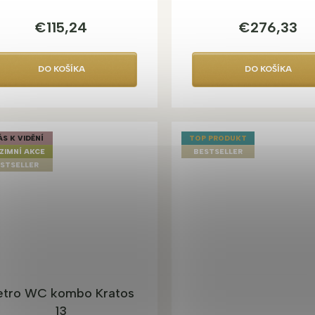
€115,24
€276,33
DO KOŠÍKA
DO KOŠÍKA
ÁS K VIDĚNÍ
TOP PRODUKT
ZIMNÍ AKCE
BESTSELLER
STSELLER
etro WC kombo Kratos
13