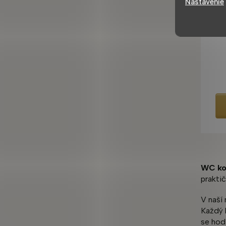
Nastavenie
s
WC ko
prakti
V naší
Každý 
se hodí