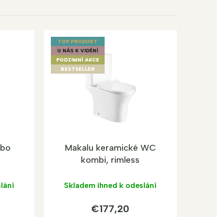
TOP PRODUKT
U NÁS K VIDĚNÍ
PODZIMNÍ AKCE
BESTSELLER
mbo
Makalu keramické WC
kombi, rimless
lání
Skladem ihned k odeslání
€177,20