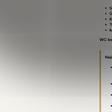
S
Ú
K
T
M
WC kom
Nej