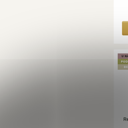
U N
POD
BE
R