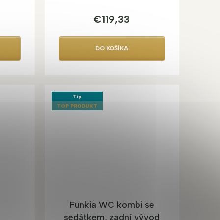
€119,33
DO KOŠÍKA
Tip
TOP PRODUKT
Funkia WC kombi se
sedátkem, zadní vývod