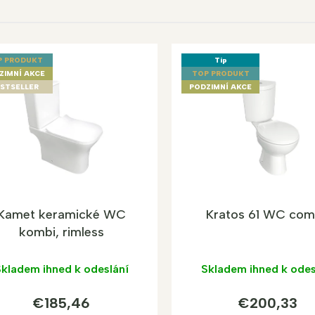
P PRODUKT
Tip
ZIMNÍ AKCE
TOP PRODUKT
STSELLER
PODZIMNÍ AKCE
Kamet keramické WC
Kratos 61 WC co
kombi, rimless
kladem ihned k odeslání
Skladem ihned k odes
€185,46
€200,33