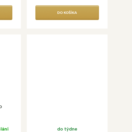
DO KOŠÍKA
o
lání
do týdne