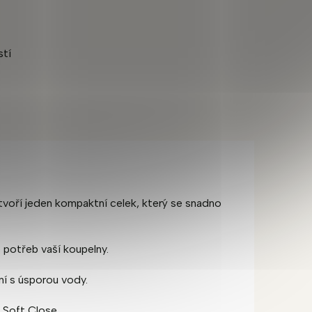
stí
tvoří jeden kompaktní celek, který se snadno
potřeb vaší koupelny.
ní s úsporou vody.
 Soft Close.