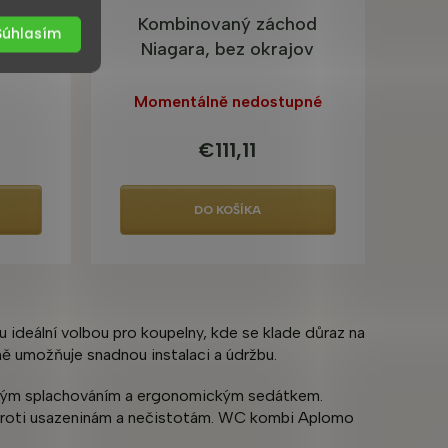
bi,
Kombinovaný záchod
Súhlasím
Niagara, bez okrajov
Momentálně nedostupné
€111,11
DO KOŠÍKA
 ideální volbou pro koupelny, kde se klade důraz na
ně umožňuje snadnou instalaci a údržbu.
orným splachováním a ergonomickým sedátkem.
ou proti usazeninám a nečistotám. WC kombi Aplomo