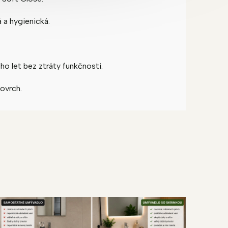
 a hygienická.
o let bez ztráty funkčnosti.
ovrch.