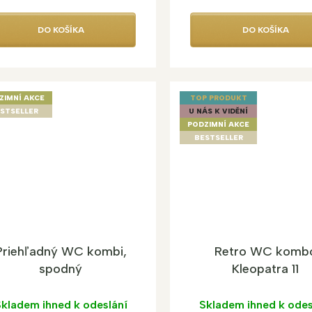
DO KOŠÍKA
DO KOŠÍKA
ZIMNÍ AKCE
TOP PRODUKT
STSELLER
U NÁS K VIDĚNÍ
PODZIMNÍ AKCE
BESTSELLER
Priehľadný WC kombi,
Retro WC komb
spodný
Kleopatra 11
kladem ihned k odeslání
Skladem ihned k odes