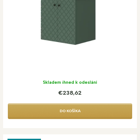
R
o
d
M
u
O
k
t
o
v
Skladem ihned k odeslání
€238,62
DO KOŠÍKA