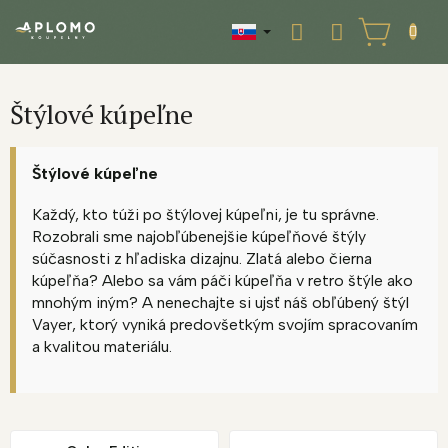
Prejsť
na
NÁKUPNÝ
obsah
KOŠÍK
Štýlové kúpeľne
Štýlové kúpeľne
Každý, kto túži po štýlovej kúpeľni, je tu správne.
Rozobrali sme najobľúbenejšie kúpeľňové štýly
súčasnosti z hľadiska dizajnu. Zlatá alebo čierna
kúpeľňa? Alebo sa vám páči kúpeľňa v retro štýle ako
mnohým iným? A nenechajte si ujsť náš obľúbený štýl
Vayer, ktorý vyniká predovšetkým svojím spracovaním
a kvalitou materiálu.