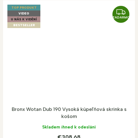
TOP PRODUKT
Z
VIDEO
ZADARMO
A
U NÁS K VIDĚNÍ
BESTSELLER
D
A
R
M
O
Bronx Wotan Dub 190 Vysoká kúpeľňová skrinka s
košom
Skladem ihned k odeslání
€308,68