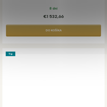
8 dní
€1 532,66
DO KOŠÍKA
Tip