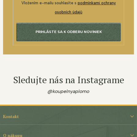
Vložením e-mailu souhlasíte s
podmínkami ochrany
osobních údajů
PRIHLÁSTE SA K ODBERU NOVINIEK
Sledujte nás na Instagrame
@koupelnyaplomo
Z
á
Kontakt
p
ä
t
O nákupu