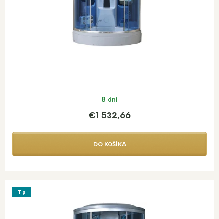
k
t
o
v
8 dní
€1 532,66
DO KOŠÍKA
Tip