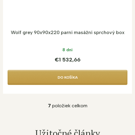
Wolf grey 90x90x220 parní masážní sprchový box
8 dní
€1 532,66
DO KOŠÍKA
7
položiek celkom
O
v
l
á
Užitočné články
d