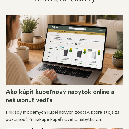
a
c
i
e
p
r
v
k
y
v
ý
p
i
s
u
Ako kúpiť kúpeľňový nábytok online a
nešliapnuť vedľa
Príklady moderných kúpeľňových zostáv, ktoré stoja za
pozornosť Pri nákupe kúpeľňového nábytku on...