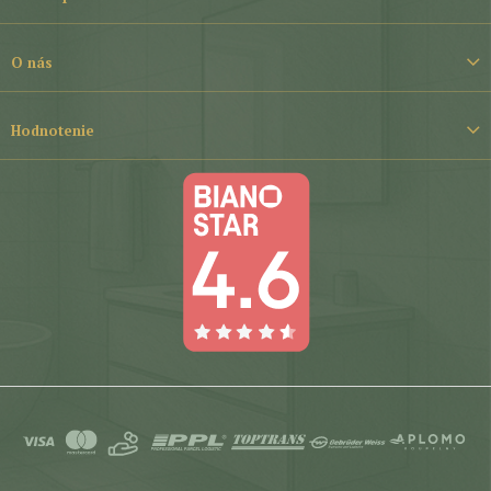
i
e
O nás
Hodnotenie