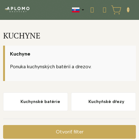
Prejsť
na
NÁKUPNÝ
obsah
KOŠÍK
KUCHYNE
Kuchyne
Ponuka kuchynských batérií a drezov.
Kuchynské batérie
Kuchyňské dřezy
Otvoriť filter