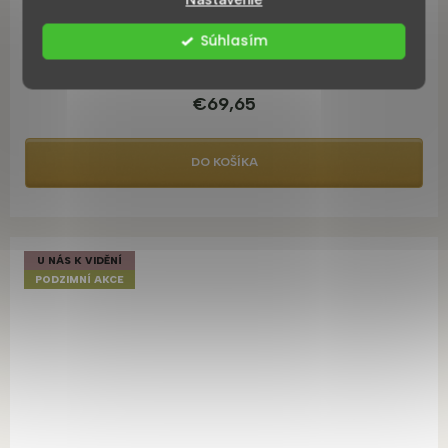
Drezová batéria Boss Chrom
Súhlasím
Skladem ihned k odeslání
€69,65
DO KOŠÍKA
U NÁS K VIDĚNÍ
PODZIMNÍ AKCE