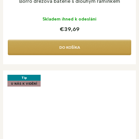
Borro dřezová baterie s dlouhým ramínkem
Skladem ihned k odeslání
€39,69
DO KOŠÍKA
Tip
U NÁS K VIDĚNÍ