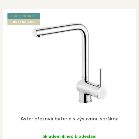
V
ý
TOP PRODUKT
p
BESTSELLER
i
s
p
r
o
d
u
k
t
o
v
Aster dřezová baterie s výsuvnou sprškou
Skladem ihned k odeslání