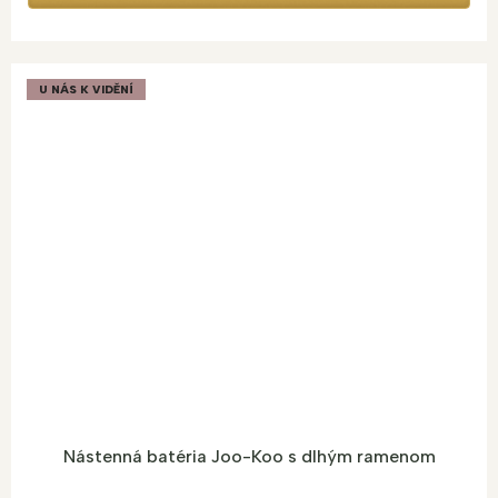
U NÁS K VIDĚNÍ
Nástenná batéria Joo-Koo s dlhým ramenom