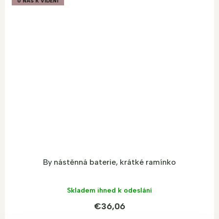
U NÁS K VIDĚNÍ
By nástěnná baterie, krátké ramínko
Skladem ihned k odeslání
€36,06