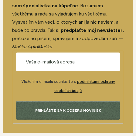
som špecialistka na kúpeľne
. Rozumiem
všetkému a rada sa vyjadrujem ku všetkému.
Vysvetlím vám veci, o ktorých ani ja nič neviem, a
bude to pravda. Tak si
predplaťte môj newsletter
,
pretože ho píšem, spravujem a zodpovedám zaň. —
Mačka AploMačka
Vložením e-mailu souhlasíte s
podmínkami ochrany
osobních údajů
PRIHLÁSTE SA K ODBERU NOVINIEK