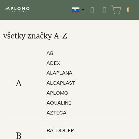
Prejsť
na
NÁKUPNÝ
obsah
KOŠÍK
všetky značky A-Z
AB
ADEX
ALAPLANA
A
ALCAPLAST
APLOMO
AQUALINE
AZTECA
BALDOCER
B