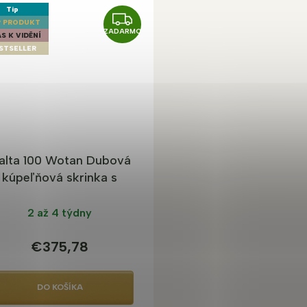
Tip
Z
 PRODUKT
ZADARMO
A
S K VIDĚNÍ
STSELLER
D
A
R
M
O
alta 100 Wotan Dubová
kúpeľňová skrinka s
umývadlom
2 až 4 týdny
€375,78
DO KOŠÍKA