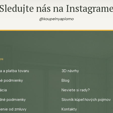
Sledujte nás na Instagram
@koupelnyaplomo
pu
 a platba tovaru
3D návrhy
né podmienky
Blog
ácia
Neviete si rady?
dné podmienky
Slovník kúpeľňových pojmov
enie od zmluvy
Kontakty
cz