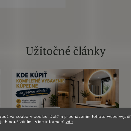
O
v
l
á
d
a
Užitočné články
c
i
e
p
r
v
k
y
v
ý
p
i
používá soubory cookie. Dalším procházením tohoto webu vyjadř
s
ejich používáním.. Více informací
zde
.
u