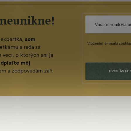
 neunikne!
 expertka,
som
Vložením e-mailu souhla
etkému a rada sa
veci, o ktorých ani ja
edplaťte môj
jem a zodpovedám zaň.
PRIHLÁSTE 