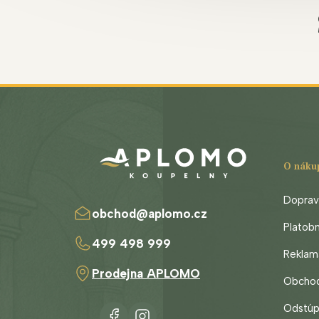
Z
á
p
ä
t
O náku
i
e
Doprava
obchod
@
aplomo.cz
Platob
499 498 999
Reklam
Prodejna APLOMO
Obcho
Odstúp
https://www.facebook.com/aplomo.koupelny.
koupelnyaplomo