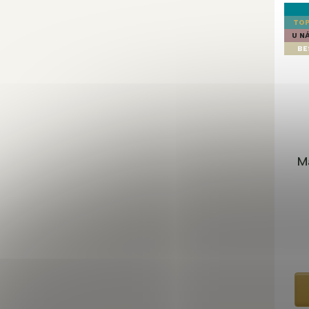
TOP
U NÁ
BE
M