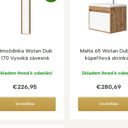
A
D
A
R
M
O
Hmoždinka Wotan Dub
Malta 65 Wotan Du
170 Vysoká závesná
kúpeľňová skrinka
kúpeľňová skrinka
umývadlom
kladem ihned k odeslání
Skladem ihned k odes
€226,95
€280,69
DO KOŠÍKA
DO KOŠÍKA