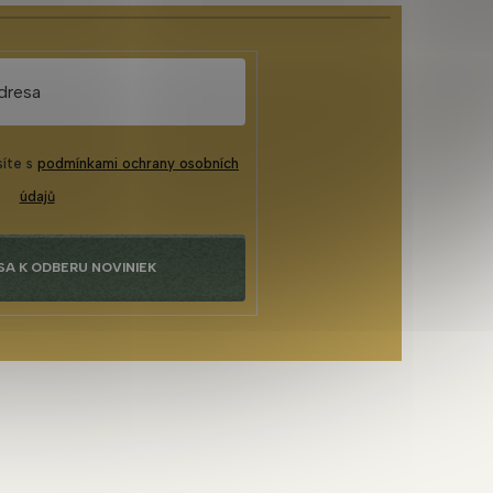
síte s
podmínkami ochrany osobních
údajů
SA K ODBERU NOVINIEK