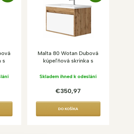
A
A
D
D
A
A
R
R
M
M
O
O
bová
Malta 80 Wotan Dubová
 s
kúpeľňová skrinka s
umývadlom
lání
Skladem ihned k odeslání
€350,97
DO KOŠÍKA