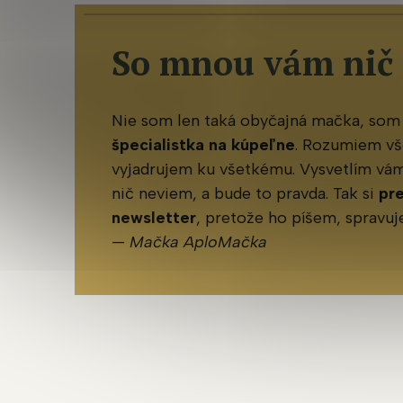
So mnou vám nič
Nie som len taká obyčajná mačka, som
špecialistka na kúpeľne
. Rozumiem vš
vyjadrujem ku všetkému. Vysvetlím vám 
nič neviem, a bude to pravda. Tak si
pr
newsletter
, pretože ho píšem, spravu
—
Mačka AploMačka