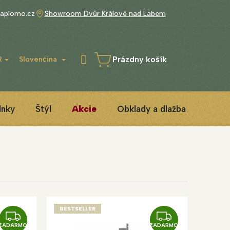
aplomo.cz
Showroom Dvůr Králové nad Labem
Prázdny košík
R
Slovenčina
NÁKUPNÝ
KOŠÍK
lnky
Štýl
Akcie
Obklady a dlažba
3D IN
BESTSELLER
Z
Z
ZADARMO
ZADARMO