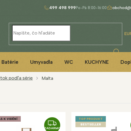
499 498 999
obchod@
EU
Batérie
Umyvadla
WC
KUCHYNE
Dop
tok podľa série
Malta
S K VIDĚNÍ
TOP PRODUKT
Z
BESTSELLER
ZADARMO