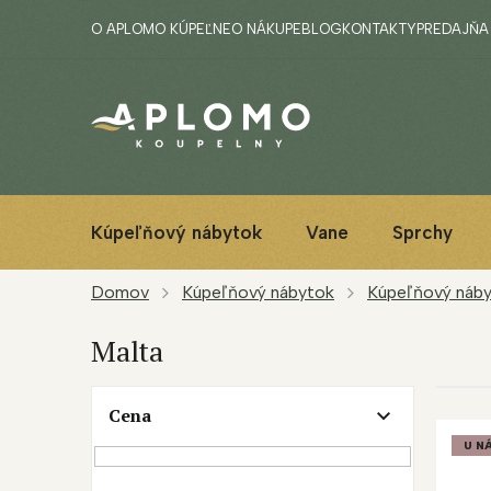
Prejsť
O APLOMO KÚPEĽNE
O NÁKUPE
BLOG
KONTAKTY
PREDAJŇA
na
obsah
Kúpeľňový nábytok
Vane
Sprchy
Domov
Kúpeľňový nábytok
Kúpeľňový náby
Malta
B
Cena
V
o
ý
č
U NÁ
p
n