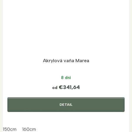
Akrylová vaňa Marea
8 dní
€341,64
od
DETAIL
150cm
160cm