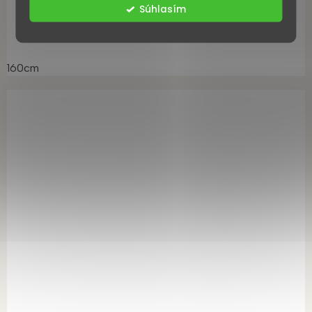
Súhlasím
DETAIL
160cm