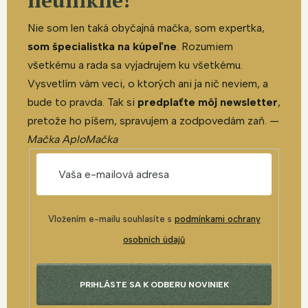
neunikne!
Nie som len taká obyčajná mačka, som expertka,
som špecialistka na kúpeľne
. Rozumiem
všetkému a rada sa vyjadrujem ku všetkému.
Vysvetlím vám veci, o ktorých ani ja nič neviem, a
bude to pravda. Tak si
predplaťte môj newsletter
,
pretože ho píšem, spravujem a zodpovedám zaň. —
Mačka AploMačka
Vložením e-mailu souhlasíte s
podmínkami ochrany
osobních údajů
PRIHLÁSTE SA K ODBERU NOVINIEK