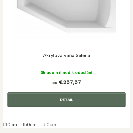
d
u
k
t
o
v
Akrylová vaňa Selena
Skladem ihned k odeslání
€257,57
od
DETAIL
140cm
150cm
160cm