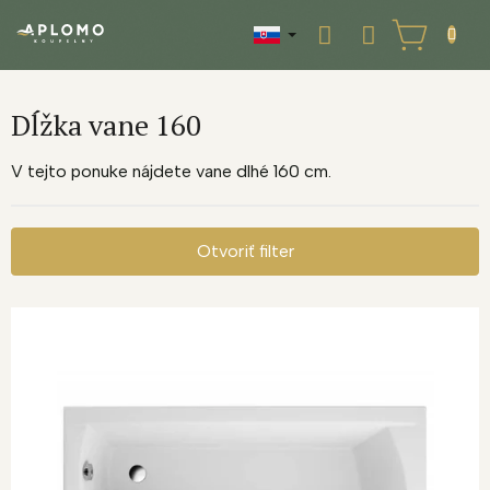
Prejsť
na
NÁKUPNÝ
obsah
KOŠÍK
Dĺžka vane 160
V tejto ponuke nájdete vane dlhé 160 cm.
Otvoriť filter
V
ý
p
i
s
p
r
o