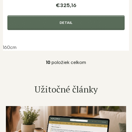
€325,16
DETAIL
160cm
10
položiek celkom
O
v
l
á
Užitočné články
d
a
c
i
e
p
r
v
k