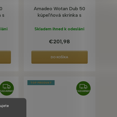
O
O
0
Amadeo Wotan Dub 50
 s
kúpeľňová skrinka s
umývadlom
lání
Skladem ihned k odeslání
€201,98
DO KOŠÍKA
TOP PRODUKT
Z
Z
ZADARMO
ZADARMO
A
A
D
D
ujete
A
A
R
R