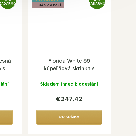
ZADARMO
ZADARMO
A
A
U NÁS K VIDĚNÍ
D
D
A
A
R
R
M
M
O
O
vesná
Florida White 55
 s
kúpeľňová skrinka s
umývadlom
lání
Skladem ihned k odeslání
€247,42
DO KOŠÍKA