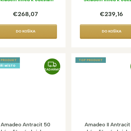
€268,07
€239,16
DO KOŠÍKA
DO KOŠÍKA
 PRODUKT
TOP PRODUKT
Z
ŘÍ MÍSTO
ZADARMO
A
D
A
R
M
O
Amadeo Antracit 50
Amadeo II Antracit