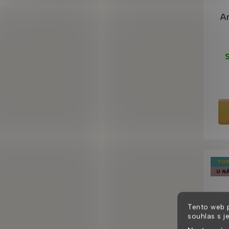
A
S
TOP
U NÁ
Tento web 
souhlas s j