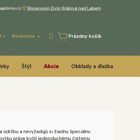
aplomo.cz
Showroom Dvůr Králové nad Labem
Prázdny košík
R
Slovenčina
NÁKUPNÝ
KOŠÍK
lnky
Štýl
Akcie
Obklady a dlažba
3D IN
 údržbu a nevyžadujú si žiadnu špeciálnu
bytku práve kvôli jednoduchému čisteniu