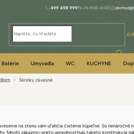
499 498 999
obchod@
EU
Batérie
Umyvadla
WC
KUCHYNE
Dop
adlom
Skrinky závesné
esenie na stenu vám uľahčia čistenie kúpeľne. Sú nenáročné na
hy. Mnohí zákazníci preto uprednostňujú takéto konštrukcie ná