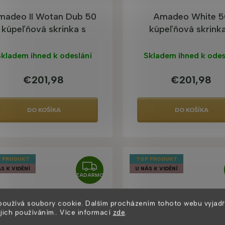
O
madeo II Wotan Dub 50
Amadeo White 5
kúpeľňová skrinka s
kúpeľňová skrinka
umývadlom
umývadlom
kladem ihned k odeslání
Skladem ihned k odes
€201,98
€201,98
DO KOŠÍKA
DO KOŠÍKA
 PRODUKT
TOP PRODUKT
Z
S K VIDĚNÍ
U NÁS K VIDĚNÍ
ZADARMO
A
D
používá soubory cookie. Dalším procházením tohoto webu vyjadř
A
ejich používáním.. Více informací
zde
.
R