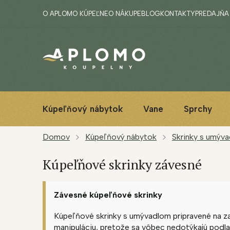
Prejsť
O APLOMO KÚPEĽNE
O NÁKUPE
BLOG
KONTAKTY
PREDAJŇA
na
obsah
Kúpeľňový nábytok
Vane
Sprchy
Domov
Kúpeľňový nábytok
Skrinky s umýv
Kúpeľňové skrinky závesné
Závesné kúpeľňové skrinky
Kúpeľňové skrinky s umývadlom pripravené na zav
manipuláciu, pretože sa vôbec nedotýkajú podla