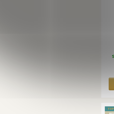
S
TOP
BE