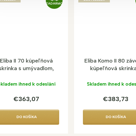
ZADARMO
A
D
A
R
M
O
Eliba II 70 kúpeľňová
Eliba Komo II 80 zá
skrinka s umývadlom,
kúpeľňová skrinka
závesná
umývadlom
kladem ihned k odeslání
Skladem ihned k odes
€363,07
€383,73
DO KOŠÍKA
DO KOŠÍKA