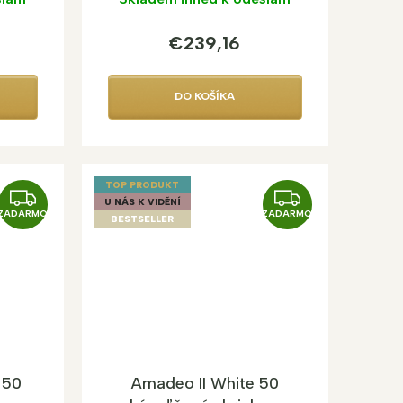
€239,16
DO KOŠÍKA
TOP PRODUKT
Z
Z
U NÁS K VIDĚNÍ
ZADARMO
ZADARMO
A
A
BESTSELLER
D
D
A
A
R
R
M
M
O
O
 50
Amadeo II White 50