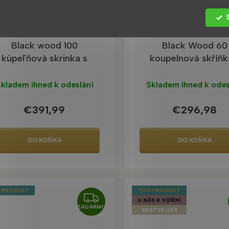
M
O
Black wood 100
Black Wood 60
kúpeľňová skrinka s
koupelnová skříňk
umývadlom
umyvadlem
kladem ihned k odeslání
Skladem ihned k odes
€391,99
€296,98
DO KOŠÍKA
DO KOŠÍKA
 PRODUKT
TOP PRODUKT
Z
U NÁS K VIDĚNÍ
ZADARMO
A
BESTSELLER
D