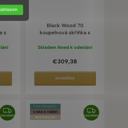
M
M
Súhlasím
O
O
Black Wood 70
a s
koupelnová skříňka s
umyvadlem
lání
Skladem ihned k odeslání
€309,38
DO KOŠÍKA
TOP PRODUKT
Z
Z
U NÁS K VIDĚNÍ
ZADARMO
ZADARMO
A
A
BESTSELLER
D
D