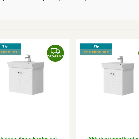
Tip
Tip
Z
 PRODUKT
TOP PRODUKT
ZADARMO
A
D
A
R
M
O
kladem ihned k odeslání
Skladem ihned k odes