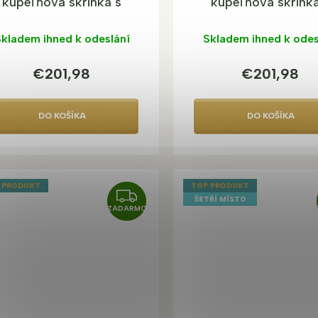
kúpeľňová skrinka s
kúpeľňová skrinka
umývadlom
umývadlom
kladem ihned k odeslání
Skladem ihned k odes
€201,98
€201,98
DO KOŠÍKA
DO KOŠÍKA
 PRODUKT
TOP PRODUKT
Z
ŠETŘÍ MÍSTO
ZADARMO
A
D
A
R
M