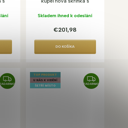
 s
kúpeľňová skrinka s
umývadlom
lání
Skladem ihned k odeslání
€201,98
DO KOŠÍKA
TOP PRODUKT
Z
Z
U NÁS K VIDĚNÍ
ZADARMO
ZADARMO
A
A
ŠETŘÍ MÍSTO
D
D
A
A
R
R
M
M