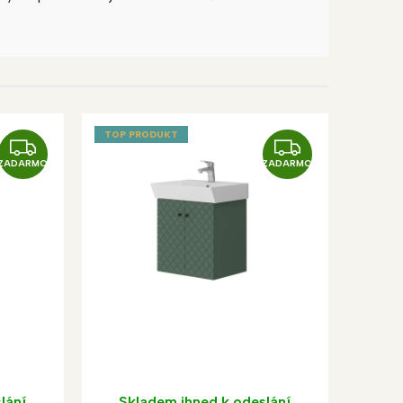
TOP PRODUKT
Z
Z
ZADARMO
ZADARMO
A
A
D
D
A
A
R
R
M
M
O
O
lání
Skladem ihned k odeslání