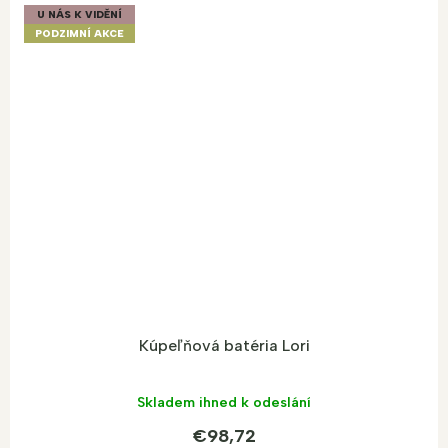
U NÁS K VIDĚNÍ
PODZIMNÍ AKCE
Kúpeľňová batéria Lori
Skladem ihned k odeslání
€98,72