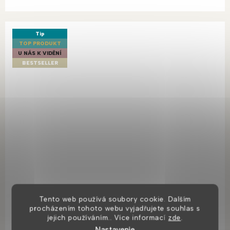
Tip
TOP PRODUKT
U NÁS K VIDĚNÍ
BESTSELLER
Tento web používá soubory cookie. Dalším
Corio vaňová batéria
procházením tohoto webu vyjadřujete souhlas s
jejich používáním.. Více informací
zde
.
Nastavenie