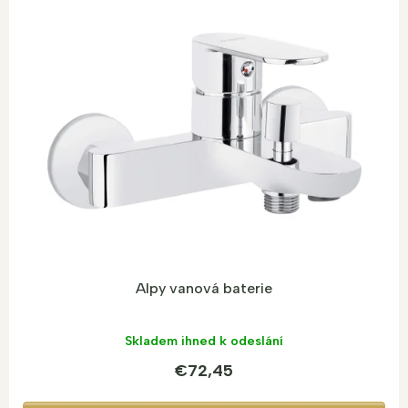
p
i
s
p
r
o
d
u
k
t
o
v
Alpy vanová baterie
Skladem ihned k odeslání
€72,45