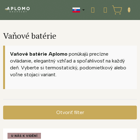
Prejsť
na
NÁKUPNÝ
obsah
KOŠÍK
Vaňové batérie
Vaňové batérie Aplomo
ponúkajú precízne
ovládanie, elegantný vzhľad a spoľahlivosť na každý
deň. Vyberte si termostatický, podomietkový alebo
voľne stojaci variant.
Otvoriť filter
V
ý
U NÁS K VIDĚNÍ