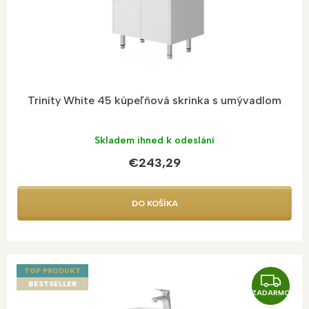
O
k
t
o
v
Trinity White 45 kúpeľňová skrinka s umývadlom
Skladem ihned k odeslání
€243,29
DO KOŠÍKA
TOP PRODUKT
Z
BESTSELLER
ZADARMO
A