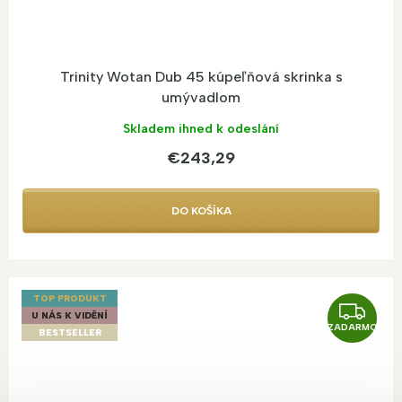
Trinity Wotan Dub 45 kúpeľňová skrinka s
umývadlom
Skladem ihned k odeslání
€243,29
DO KOŠÍKA
TOP PRODUKT
Z
U NÁS K VIDĚNÍ
ZADARMO
A
BESTSELLER
D
A