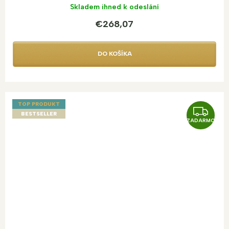
Skladem ihned k odeslání
€268,07
DO KOŠÍKA
TOP PRODUKT
Z
BESTSELLER
ZADARMO
A
D
A
R
M
O