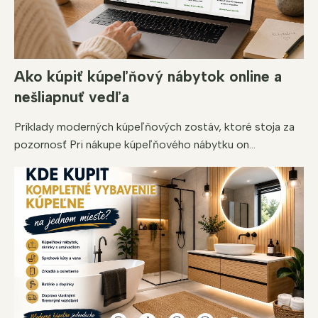
p
i
s
u
Ako kúpiť kúpeľňový nábytok online a
nešliapnuť vedľa
Príklady moderných kúpeľňových zostáv, ktoré stoja za
pozornosť Pri nákupe kúpeľňového nábytku on...