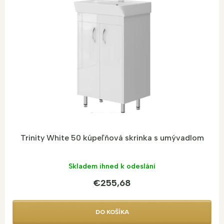
D
A
R
M
O
Trinity White 50 kúpeľňová skrinka s umývadlom
Skladem ihned k odeslání
€255,68
DO KOŠÍKA