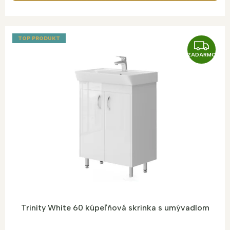
TOP PRODUKT
Z
ZADARMO
A
D
A
R
M
O
Trinity White 60 kúpeľňová skrinka s umývadlom