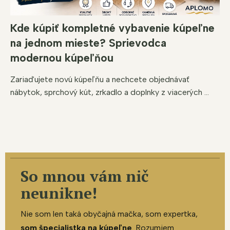
Kde kúpiť kompletné vybavenie kúpeľne
na jednom mieste? Sprievodca
modernou kúpeľňou
Zariaďujete novú kúpeľňu a nechcete objednávať
nábytok, sprchový kút, zrkadlo a doplnky z viacerých ...
So mnou vám nič
neunikne!
Nie som len taká obyčajná mačka, som expertka,
som špecialistka na kúpeľne
. Rozumiem