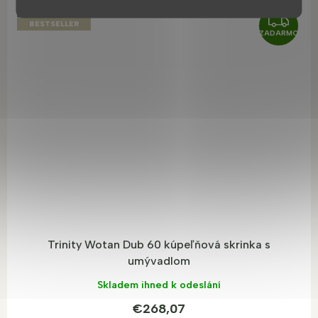
TOP PRODUKT
Z
BESTSELLER
ZADARMO
A
D
A
R
M
O
Trinity Wotan Dub 60 kúpeľňová skrinka s
umývadlom
Skladem ihned k odeslání
€268,07