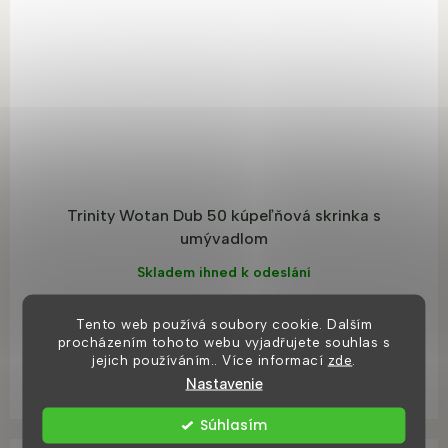
R
M
O
Trinity Wotan Dub 50 kúpeľňová skrinka s
umývadlom
Skladem ihned k odeslání
€255,68
Tento web používá soubory cookie. Dalším
procházením tohoto webu vyjadřujete souhlas s
jejich používáním.. Více informací
zde
.
DO KOŠÍKA
Nastavenie
Súhlasím