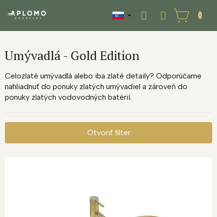
Prejsť
na
NÁKUPNÝ
obsah
KOŠÍK
Umývadlá - Gold Edition
Celozlaté umývadlá alebo iba zlaté detaily? Odporúčame
nahliadnuť do ponuky zlatých umývadiel a zároveň do
ponuky zlatých vodovodných batérií.
Otvoriť filter
V
ý
p
i
s
p