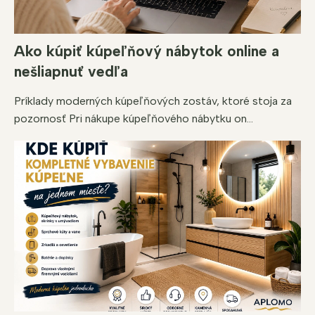
s
u
Ako kúpiť kúpeľňový nábytok online a
nešliapnuť vedľa
Príklady moderných kúpeľňových zostáv, ktoré stoja za
pozornosť Pri nákupe kúpeľňového nábytku on...