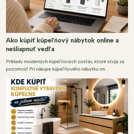
ý
p
i
s
u
Ako kúpiť kúpeľňový nábytok online a
nešliapnuť vedľa
Príklady moderných kúpeľňových zostáv, ktoré stoja za
pozornosť Pri nákupe kúpeľňového nábytku on...