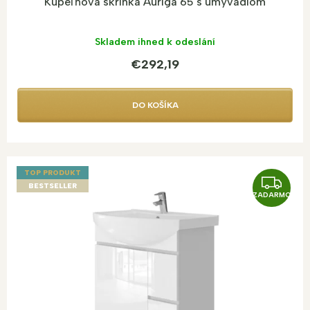
Kúpeľňová skrinka Auriga 65 s umývadlom
Skladem ihned k odeslání
€292,19
DO KOŠÍKA
TOP PRODUKT
Z
BESTSELLER
ZADARMO
A
D
A
R
M
O