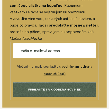
som špecialistka na kúpeľne
. Rozumiem
všetkému a rada sa vyjadrujem ku všetkému.
Vysvetlím vám veci, o ktorých ani ja nič neviem, a
bude to pravda. Tak si
predplaťte môj newsletter
,
pretože ho píšem, spravujem a zodpovedám zaň. —
Mačka AploMačka
Vložením e-mailu souhlasíte s
podmínkami ochrany
osobních údajů
PRIHLÁSTE SA K ODBERU NOVINIEK