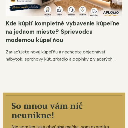
Kde kúpiť kompletné vybavenie kúpeľne
na jednom mieste? Sprievodca
modernou kúpeľňou
Zariaďujete novú kúpeľňu a nechcete objednávať
nábytok, sprchový kút, zrkadlo a doplnky z viacerých ...
So mnou vám nič
neunikne!
Nie som len taká obyčajná mačka, som expertka,