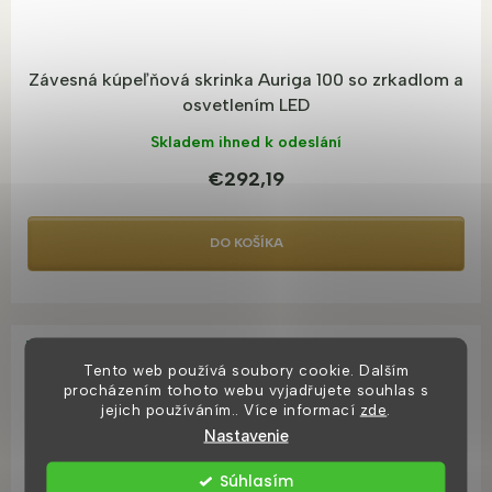
Závesná kúpeľňová skrinka Auriga 100 so zrkadlom a
osvetlením LED
Skladem ihned k odeslání
€292,19
DO KOŠÍKA
TOP PRODUKT
Z
Tento web používá soubory cookie. Dalším
BESTSELLER
ZADARMO
procházením tohoto webu vyjadřujete souhlas s
A
jejich používáním.. Více informací
zde
.
D
Nastavenie
A
Súhlasím