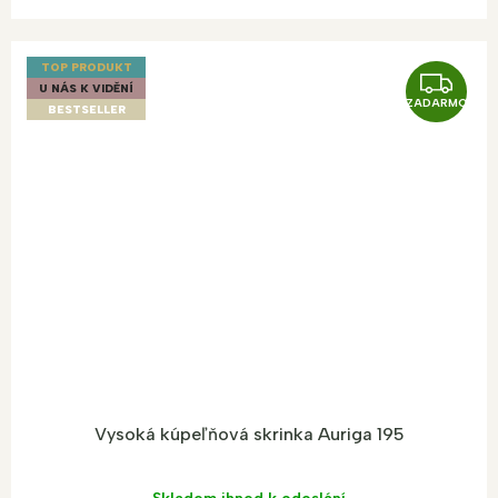
TOP PRODUKT
Z
U NÁS K VIDĚNÍ
ZADARMO
A
BESTSELLER
D
A
R
M
O
Vysoká kúpeľňová skrinka Auriga 195