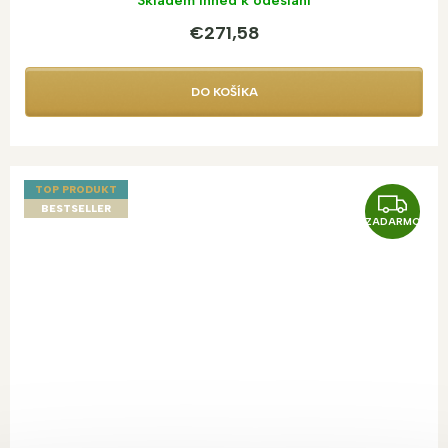
Skladem ihned k odeslání
€271,58
DO KOŠÍKA
TOP PRODUKT
Z
BESTSELLER
ZADARMO
A
D
A
R
M
O