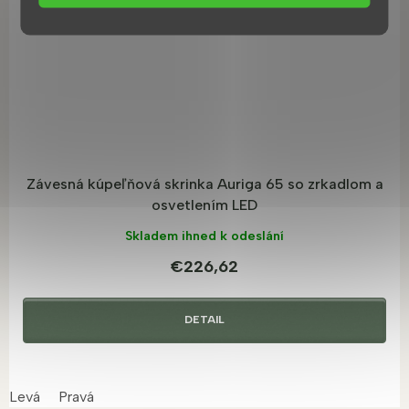
R
M
O
Závesná kúpeľňová skrinka Auriga 65 so zrkadlom a
osvetlením LED
Skladem ihned k odeslání
€226,62
DETAIL
Levá
Pravá