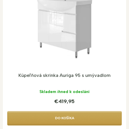
D
A
R
M
O
Kúpeľňová skrinka Auriga 95 s umývadlom
Skladem ihned k odeslání
€419,95
DO KOŠÍKA