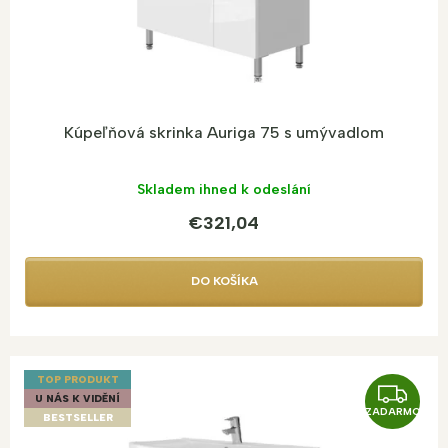
Kúpeľňová skrinka Auriga 75 s umývadlom
Skladem ihned k odeslání
€321,04
DO KOŠÍKA
TOP PRODUKT
Z
U NÁS K VIDĚNÍ
ZADARMO
A
BESTSELLER