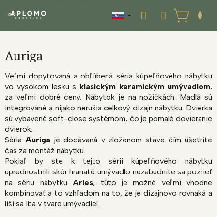
Prejsť
na
NÁKUPNÝ
obsah
KOŠÍK
Auriga
Veľmi dopytovaná a obľúbená séria kúpeľňového nábytku
vo vysokom lesku s
klasickým keramickým umývadlom
,
za veľmi dobré ceny. Nábytok je na nožičkách. Madlá sú
integrované a nijako nerušia celkový dizajn nábytku. Dvierka
sú vybavené soft-close systémom, čo je pomalé dovieranie
dvierok.
Séria
Auriga
je dodávaná v zloženom stave čím ušetríte
čas za montáž nábytku.
Pokiaľ by ste k tejto sérii kúpeľňového nábytku
uprednostnili skôr hranaté umývadlo nezabudnite sa pozrieť
na sériu nábytku
Aries
, túto je možné veľmi vhodne
kombinovať a to vzhľadom na to, že je dizajnovo rovnaká a
líši sa iba v tvare umývadiel.