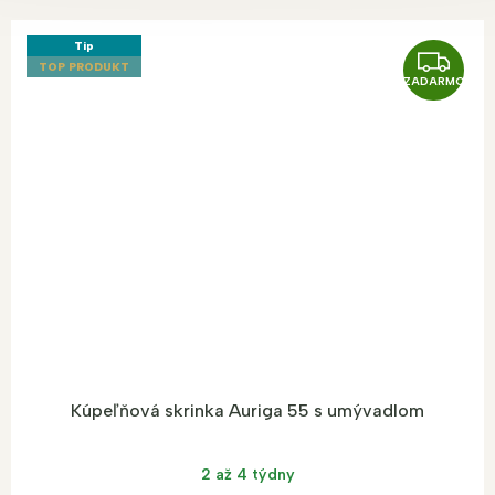
Tip
Z
TOP PRODUKT
ZADARMO
A
D
A
R
M
O
Kúpeľňová skrinka Auriga 55 s umývadlom
2 až 4 týdny