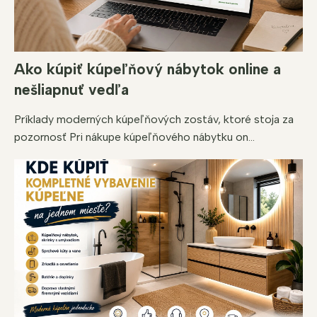
i
s
u
Ako kúpiť kúpeľňový nábytok online a
nešliapnuť vedľa
Príklady moderných kúpeľňových zostáv, ktoré stoja za
pozornosť Pri nákupe kúpeľňového nábytku on...