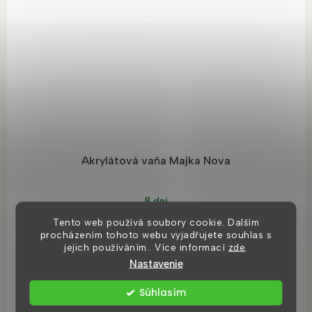
Akrylátová vaňa Majka Nova
8 dní
Tento web používá soubory cookie. Dalším
€139,71
od
procházením tohoto webu vyjadřujete souhlas s
jejich používáním.. Více informací
zde
.
Nastavenie
DETAIL
Súhlasím