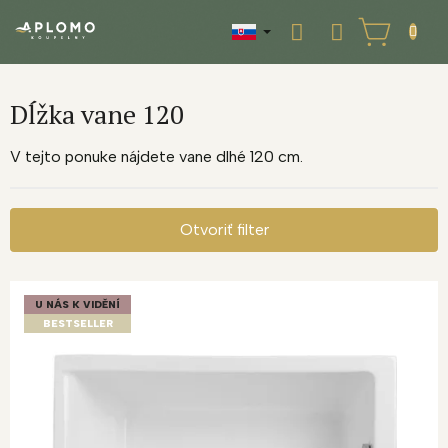
Prejsť
na
NÁKUPNÝ
obsah
KOŠÍK
Dĺžka vane 120
V tejto ponuke nájdete vane dlhé 120 cm.
Otvoriť filter
V
ý
U NÁS K VIDĚNÍ
p
BESTSELLER
i
s
p
r
o