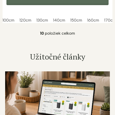
100cm
120cm
130cm
140cm
150cm
160cm
170c
10
položiek celkom
O
v
l
á
Užitočné články
d
a
c
i
e
p
r
v
k
y
v
ý
p