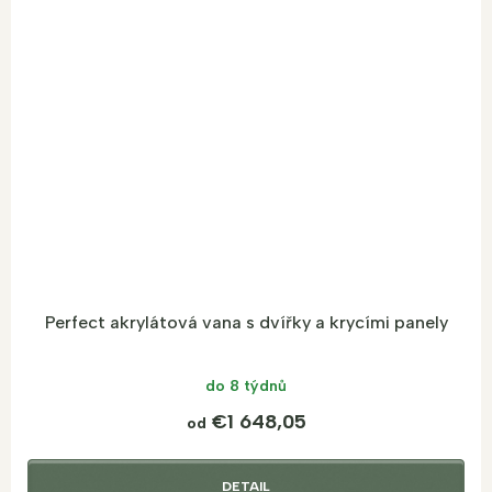
Perfect akrylátová vana s dvířky a krycími panely
do 8 týdnů
€1 648,05
od
DETAIL