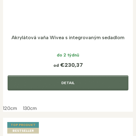
Akrylátová vaňa Wivea s integrovaným sedadlom
do 2 týdnů
€230,37
od
DETAIL
120cm
130cm
TOP PRODUKT
BESTSELLER