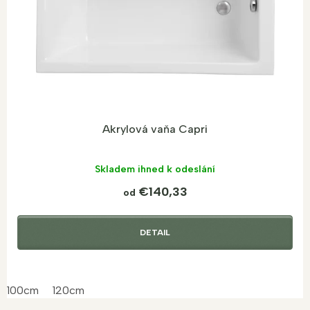
d
u
k
t
o
v
Akrylová vaňa Capri
Skladem ihned k odeslání
€140,33
od
DETAIL
100cm
120cm