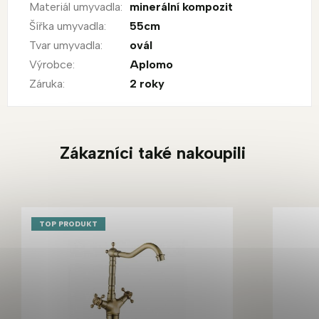
Materiál umyvadla
:
minerální kompozit
Šířka umyvadla
:
55cm
Tvar umyvadla
:
ovál
Výrobce
:
Aplomo
Záruka
:
2 roky
Zákazníci také nakoupili
TOP PRODUKT