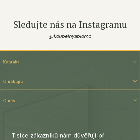
Sledujte nás na Instagramu
@koupelnyaplomo
Z
á
Kontakt
p
a
t
O nákupu
í
O nás
Tisíce zákazníků nám důvěřují při