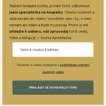
Nejsem ledajaká kočka, já mám totiž odbornost,
jsem specialistka na koupelny
. Všemu rozumím a
ráda kecám do všeho. Vysvětlím vám i to, o čem
nemám ani zdání a bude to pravda. Proto si mě
přidejte k odběru, náš zpravodaj
totiž vedu,
řídím a šéfuju já —
Kočka AploMačka
Vložením e-mailu souhlasíte s
podmínkami ochrany
osobních údajů
PŘIHLÁSIT SE DO NEWSLETTERU