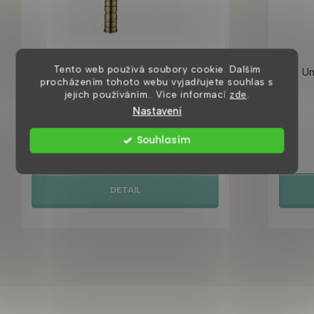
Tento web používá soubory cookie. Dalším
Rustico vysoká umyvadlová baterie,
Um
procházením tohoto webu vyjadřujete souhlas s
mosaz
jejich používáním.. Více informací
zde
.
Nastavení
8 dní
Souhlasím
1 835 Kč
DETAIL