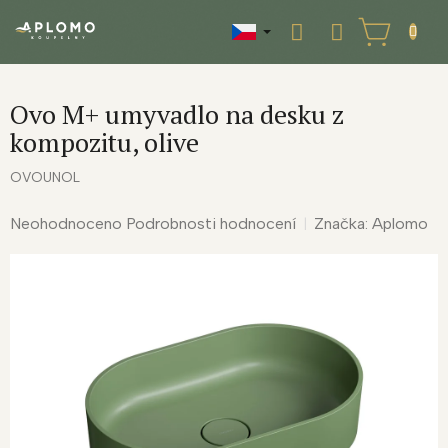
Přejít
na
NÁKUPNÍ
obsah
KOŠÍK
Ovo M+ umyvadlo na desku z
kompozitu, olive
OVOUNOL
Průměrné
Neohodnoceno
Podrobnosti hodnocení
Značka:
Aplomo
hodnocení
produktu
je
0,0
z
5
hvězdiček.