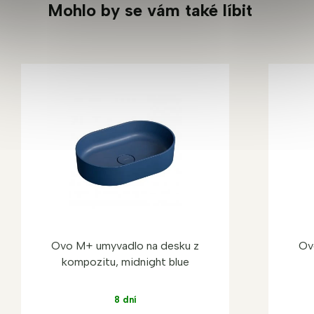
Mohlo by se vám také líbit
Ovo M+ umyvadlo na desku z
Ov
kompozitu, midnight blue
8 dní