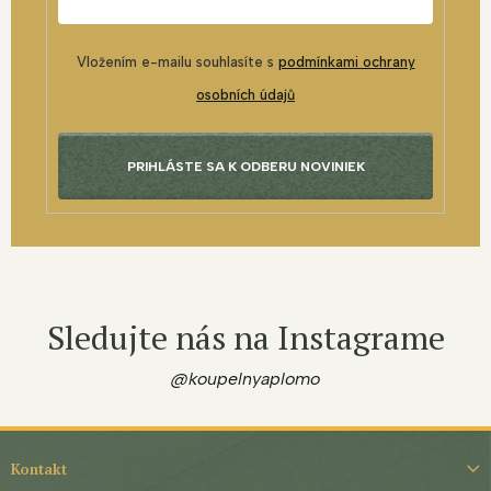
Vložením e-mailu souhlasíte s
podmínkami ochrany
osobních údajů
PRIHLÁSTE SA K ODBERU NOVINIEK
Sledujte nás na Instagrame
@koupelnyaplomo
Z
á
Kontakt
p