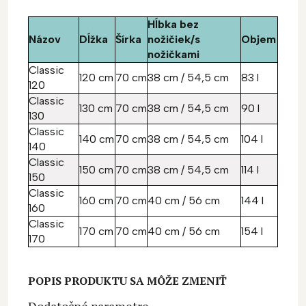
Hĺbka bez
Názov
Dĺžka
Šírka
nožičiek/s
Objem
nožičkami
Classic
120 cm
70 cm
38 cm / 54,5 cm
83 l
120
Classic
130 cm
70 cm
38 cm / 54,5 cm
90 l
130
Classic
140 cm
70 cm
38 cm / 54,5 cm
104 l
140
Classic
150 cm
70 cm
38 cm / 54,5 cm
114 l
150
Classic
160 cm
70 cm
40 cm / 56 cm
144 l
160
Classic
170 cm
70 cm
40 cm / 56 cm
154 l
170
POPIS PRODUKTU SA MÔŽE ZMENIŤ
Dodatočné parametre