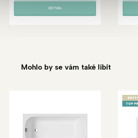
DETAIL
Mohlo by se vám také líbit
BEST
TOP P