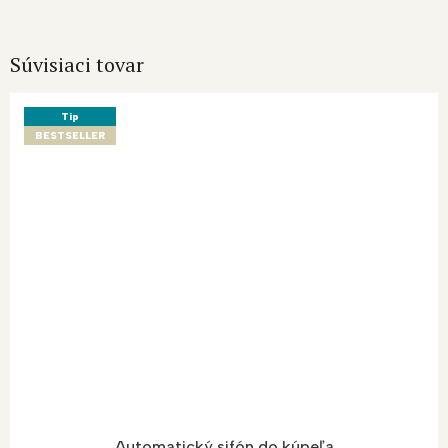
Súvisiaci tovar
Tip
BESTSELLER
Automatický sifón do kúpeľa