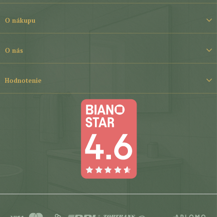
ä
t
O nákupu
i
e
O nás
Hodnotenie