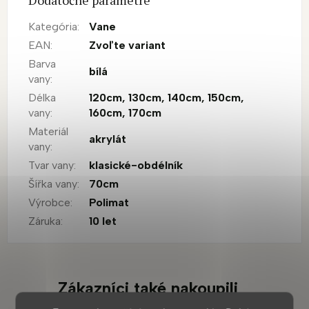
Kategória
:
Vane
EAN
:
Zvoľte variant
Barva
bílá
vany
:
Délka
120cm
,
130cm
,
140cm
,
150cm
,
vany
:
160cm
,
170cm
Materiál
akrylát
vany
:
Tvar vany
:
klasické-obdélník
Šířka vany
:
70cm
Výrobce
:
Polimat
Záruka
:
10 let
Zákazníci také nakoupili