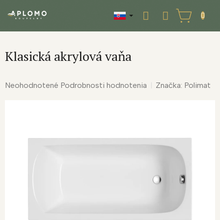
Prejsť
na
NÁKUPNÝ
obsah
KOŠÍK
Klasická akrylová vaňa
Priemerné
Neohodnotené
Podrobnosti hodnotenia
Značka:
Polimat
hodnotenie
produktu
je
0,0
z
5
hviezdičiek.