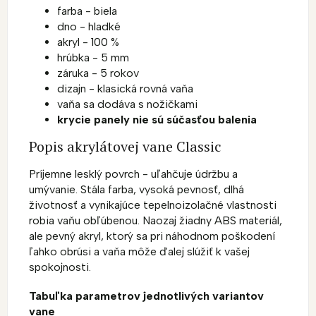
farba - biela
dno - hladké
akryl - 100 %
hrúbka - 5 mm
záruka - 5 rokov
dizajn - klasická rovná vaňa
vaňa sa dodáva s nožičkami
krycie panely nie sú súčasťou balenia
Popis akrylátovej vane Classic
Príjemne lesklý povrch - uľahčuje údržbu a
umývanie. Stála farba, vysoká pevnosť, dlhá
životnosť a vynikajúce tepelnoizolačné vlastnosti
robia vaňu obľúbenou. Naozaj žiadny ABS materiál,
ale pevný akryl, ktorý sa pri náhodnom poškodení
ľahko obrúsi a vaňa môže ďalej slúžiť k vašej
spokojnosti.
Tabuľka parametrov jednotlivých variantov
vane