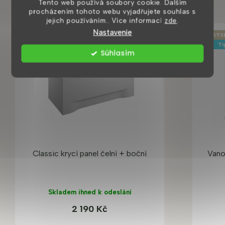
Tento web používá soubory cookie. Dalším
procházením tohoto webu vyjadřujete souhlas s
jejich používáním.. Více informací
zde
.
Nastavenie
BESTS
Ti
Súhlasím
Classic krycí panel čelní + boční
Vano
Skladem ihned k odeslání
2 190 Kč