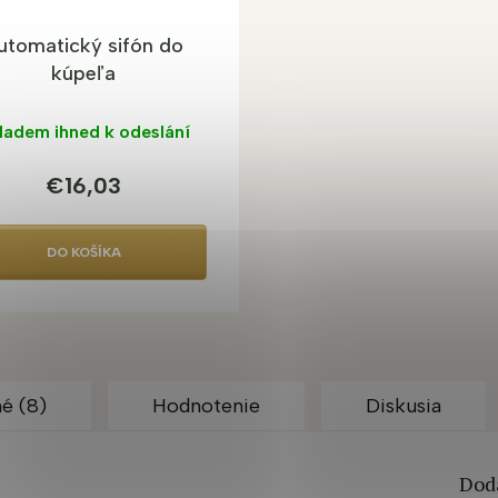
utomatický sifón do
kúpeľa
ladem ihned k odeslání
€16,03
DO KOŠÍKA
é (8)
Hodnotenie
Diskusia
Dod