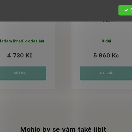
aktika akrylátová vana
Ada akrylátová vana
140x90
ladem ihned k odeslání
8 dní
4 730 Kč
5 860 Kč
DETAIL
DETAIL
Mohlo by se vám také líbit