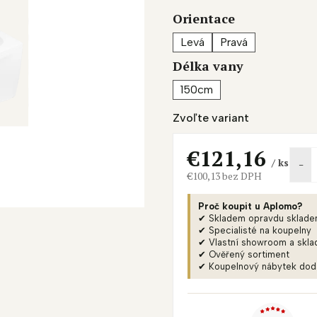
je
Orientace
0,0
z
Levá
Pravá
5
Délka vany
hviezdičiek.
150cm
Zvoľte variant
€121,16
/ ks
€100,13 bez DPH
Jednotková
cena:
Proč koupit u Aplomo?
✔ Skladem opravdu sklad
✔ Specialisté na koupelny
✔ Vlastní showroom a skla
✔ Ověřený sortiment
✔ Koupelnový nábytek do