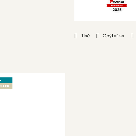
Tlač
Opýtať sa
p
ELLER