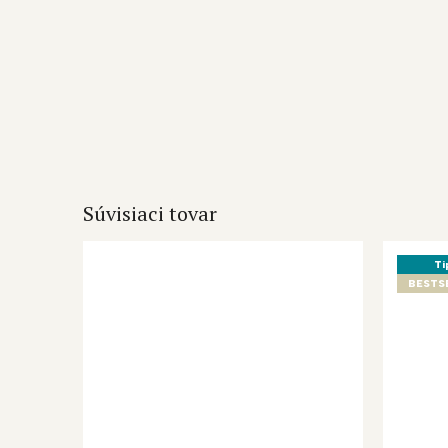
Súvisiaci tovar
Ti
BESTS