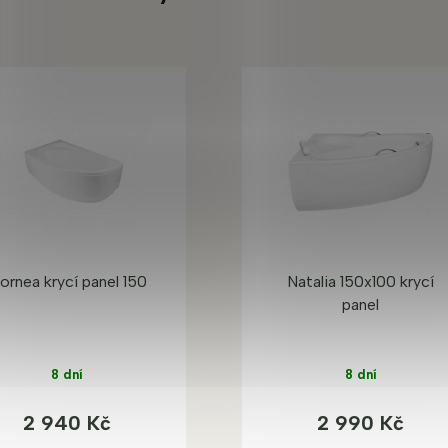
ornea krycí panel 150
Natalia 150x100 krycí
panel
8 dní
8 dní
2 940 Kč
2 990 Kč