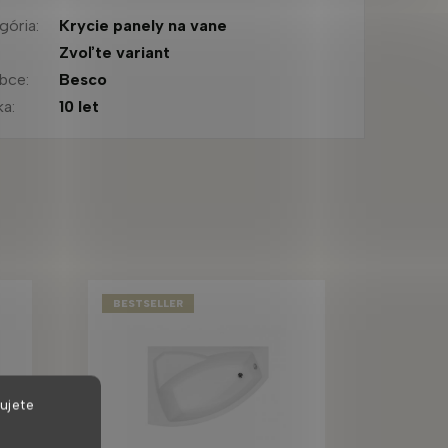
gória
:
Krycie panely na vane
:
Zvoľte variant
obce
:
Besco
ka
:
10 let
BESTSELLER
ujete