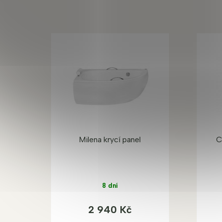
Milena krycí panel
C
8 dní
2 940 Kč