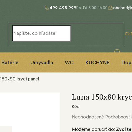
499 498 999
obchod@
EU
Batérie
Umyvadla
WC
KUCHYNE
Dop
 150x80 krycí panel
Luna 150x80 kryc
Kód:
Priemerné
Neohodnotené
Podrobnosti
hodnotenie
Môžeme doručiť do:
Zvoľte
produktu