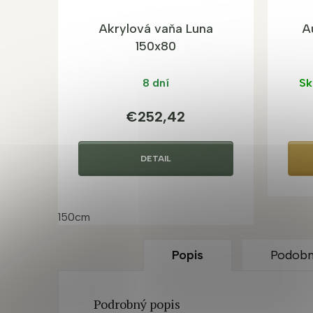
Akrylová vaňa Luna
A
150x80
8 dní
Sk
€252,42
DETAIL
150cm
Popis
Podobn
Podrobný popis