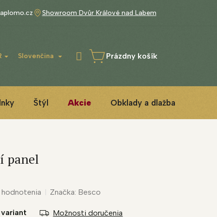
aplomo.cz
Showroom Dvůr Králové nad Labem
Prázdny košík
R
Slovenčina
NÁKUPNÝ
KOŠÍK
lnky
Štýl
Akcie
Obklady a dlažba
3D IN
í panel
 hodnotenia
Značka:
Besco
 variant
Možnosti doručenia