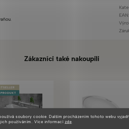
Kate
EAN
vaňou.
Výr
Záru
Zákazníci také nakoupili
STSELLER
 PRODUKT
používá soubory cookie. Dalším procházením tohoto webu vyjadř
ejich používáním.. Více informací
zde
.