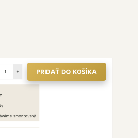
PRIDAŤ DO KOŠÍKA
em
dy
dáváme smontovaný