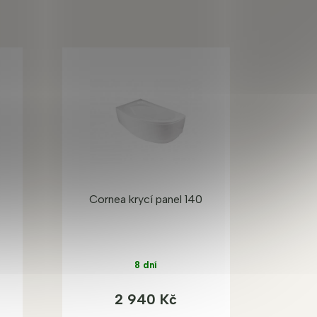
Cornea krycí panel 140
8 dní
2 940 Kč