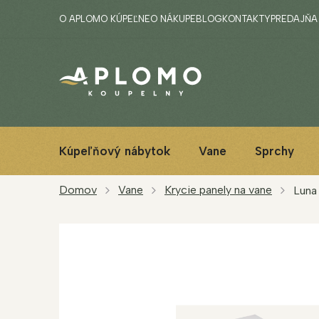
Prejsť
O APLOMO KÚPEĽNE
O NÁKUPE
BLOG
KONTAKTY
PREDAJŇA
na
obsah
Kúpeľňový nábytok
Vane
Sprchy
Domov
Vane
Krycie panely na vane
Luna