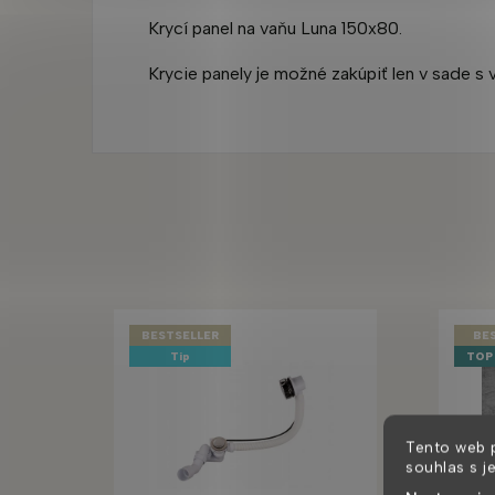
Krycí panel na vaňu Luna 150x80.
Krycie panely je možné zakúpiť len v sade s 
BESTSELLER
BE
Tip
TOP
Tento web 
souhlas s j