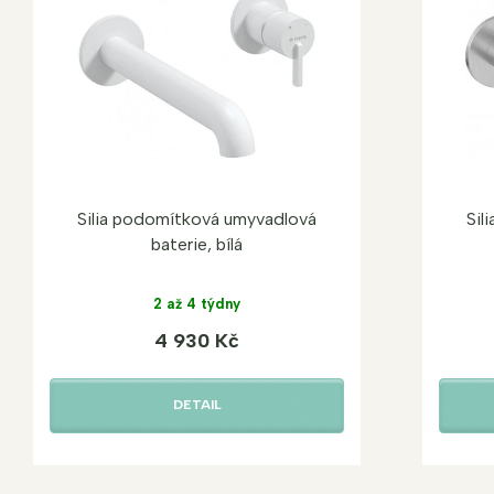
Silia podomítková umyvadlová
Sil
baterie, bílá
2 až 4 týdny
4 930 Kč
DETAIL