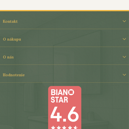
Z
á
Kontakt
p
ä
t
O nákupu
i
e
O nás
Hodnotenie