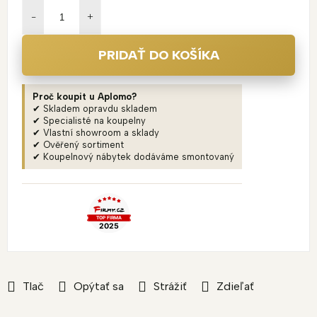
cena:
PRIDAŤ DO KOŠÍKA
Proč koupit u Aplomo?
✔ Skladem opravdu skladem
✔ Specialisté na koupelny
✔ Vlastní showroom a sklady
✔ Ověřený sortiment
✔ Koupelnový nábytek dodáváme smontovaný
Tlač
Opýtať sa
Strážiť
Zdieľať