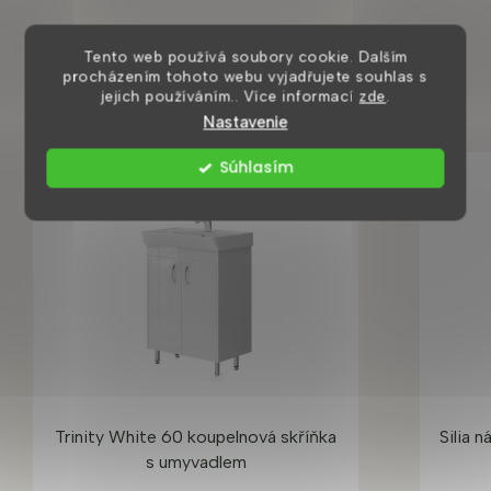
Tento web používá soubory cookie. Dalším
Zákazníci také nakoupili
procházením tohoto webu vyjadřujete souhlas s
jejich používáním.. Více informací
zde
.
Nastavenie
Súhlasím
TOP PRODUKT
Trinity White 60 koupelnová skříňka
Silia 
s umyvadlem