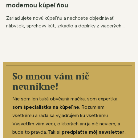
modernou kúpeľňou
Zariaďujete novú kúpeľňu a nechcete objednávať
nábytok, sprchový kút, zrkadlo a doplnky z viacerých ...
So mnou vám nič
neunikne!
Nie som len taká obyčajná mačka, som expertka,
som špecialistka na kúpeľne
. Rozumiem
všetkému a rada sa vyjadrujem ku všetkému.
Vysvetlím vám veci, o ktorých ani ja nič neviem, a
bude to pravda. Tak si
predplaťte môj newsletter
,