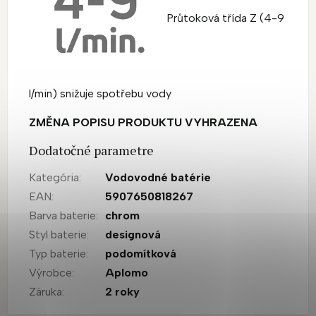
Průtoková třída Z (4-9
l/min) snižuje spotřebu vody
ZMĚNA POPISU PRODUKTU VYHRAZENA
Dodatočné parametre
Kategória
:
Vodovodné batérie
EAN
:
5907650818267
Barva baterie
:
chrom
Styl baterie
:
designová
Typ baterie
:
podomítková
Výrobce
:
Aplomo
Záruka
:
2 roky