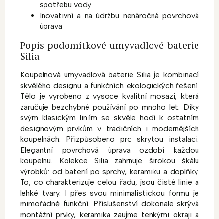
spotřebu vody
Inovativní a na údržbu nenáročná povrchová
úprava
Popis podomítkové umyvadlové baterie
Silia
Koupelnová umyvadlová baterie Silia je kombinací
skvělého designu a funkčních ekologických řešení.
Tělo je vyrobeno z vysoce kvalitní mosazi, která
zaručuje bezchybné používání po mnoho let. Díky
svým klasickým liniím se skvěle hodí k ostatním
designovým prvkům v tradičních i modernějších
koupelnách. Přizpůsobeno pro skrytou instalaci.
Elegantní povrchová úprava ozdobí každou
koupelnu. Kolekce Silia zahrnuje širokou škálu
výrobků: od baterií po sprchy, keramiku a doplňky.
To, co charakterizuje celou řadu, jsou čisté linie a
lehké tvary. I přes svou minimalistickou formu je
mimořádně funkční. Příslušenství dokonale skrývá
montážní prvky, keramika zaujme tenkými okraji a