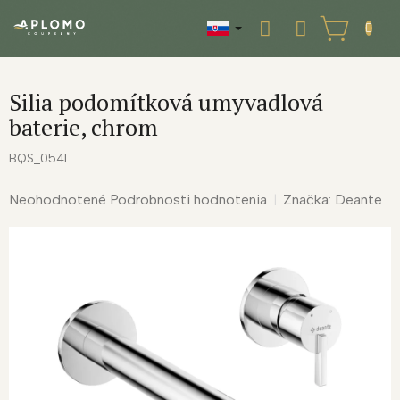
Prejsť
na
NÁKUPNÝ
obsah
KOŠÍK
Silia podomítková umyvadlová
baterie, chrom
BQS_054L
Priemerné
Neohodnotené
Podrobnosti hodnotenia
Značka:
Deante
hodnotenie
produktu
je
0,0
z
5
hviezdičiek.