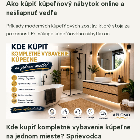
Ako kúpiť kúpeľňový nábytok online a
nešliapnuť vedľa
Príklady moderných kúpeľňových zostáv, ktoré stoja za
pozornosť Pri nákupe kúpeľňového nábytku on...
Kde kúpiť kompletné vybavenie kúpeľne
na jednom mieste? Sprievodca