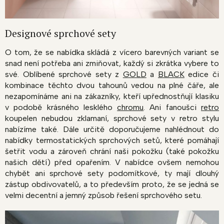
Designové sprchové sety
O tom, že se nabídka skládá z vícero barevných variant se
snad není potřeba ani zmiňovat, každý si zkrátka vybere to
své. Oblíbené sprchové sety z
GOLD
a
BLACK
edice či
kombinace těchto dvou tahounů vedou na plné čáře, ale
nezapomínáme ani na zákazníky, kteří upřednostňují klasiku
v podobě krásného lesklého
chromu
. Ani fanoušci
retro
koupelen nebudou zklamaní, sprchové sety v retro stylu
nabízíme také. Dále určitě doporučujeme nahlédnout do
nabídky termostatických sprchových setů, které pomáhají
šetřit vodu a zároveň chrání naši pokožku (také pokožku
našich dětí) před opařením. V nabídce ovšem nemohou
chybět ani sprchové sety podomítkové, ty mají dlouhý
zástup obdivovatelů, a to především proto, že se jedná se
velmi decentní a jemný způsob řešení sprchového setu.