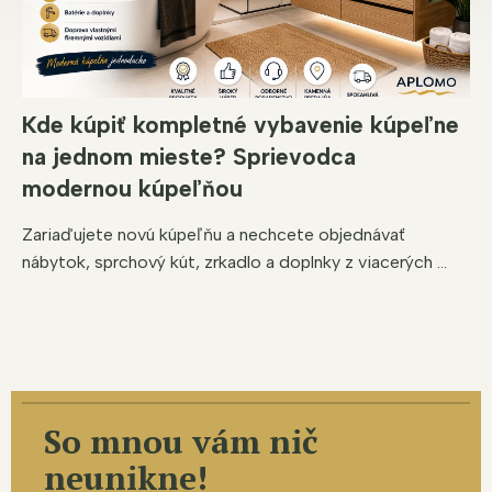
Kde kúpiť kompletné vybavenie kúpeľne
na jednom mieste? Sprievodca
modernou kúpeľňou
Zariaďujete novú kúpeľňu a nechcete objednávať
nábytok, sprchový kút, zrkadlo a doplnky z viacerých ...
So mnou vám nič
neunikne!