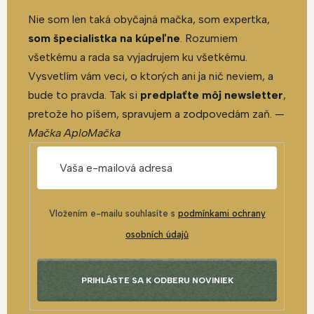
Nie som len taká obyčajná mačka, som expertka,
som špecialistka na kúpeľne
. Rozumiem
všetkému a rada sa vyjadrujem ku všetkému.
Vysvetlím vám veci, o ktorých ani ja nič neviem, a
bude to pravda. Tak si
predplaťte môj newsletter
,
pretože ho píšem, spravujem a zodpovedám zaň. —
Mačka AploMačka
Vložením e-mailu souhlasíte s
podmínkami ochrany
osobních údajů
PRIHLÁSTE SA K ODBERU NOVINIEK