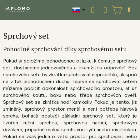
Prejsť
na
NÁKUPNÝ
obsah
KOŠÍK
Sprchový set
Pohodlné sprchování díky sprchovému setu
Pokud si položíme jednoduchou otázku, k čemu je
sprchový
set
, dostaneme jednoznačnou a okamžitou odpověď. Bez
sprchového setu by zkrátka sprchování neproběhlo, alespoň
ne v tak jednoduchém duchu. Teprve se sprchovým setem
můžeme pocítit dokonalost sprchovacího prostoru, ať už
sprchového koutu, boxu nebo třeba sprchových dveří.
Sprchový set se zkrátka hodí kamkoliv. Pokud je tento, již
zmíněný, sprchový prostor menší a není potřeba hlavová
sprcha, bohatě postačí základní sprchový set, který je
tvořen ruční sprchou, sprchovou hadicí, sprchovým
držákem, případně malou sprchovou tyčí anebo mýdlenkou.
Pokud se však jedná o větší prostor pro sprchování, nebo