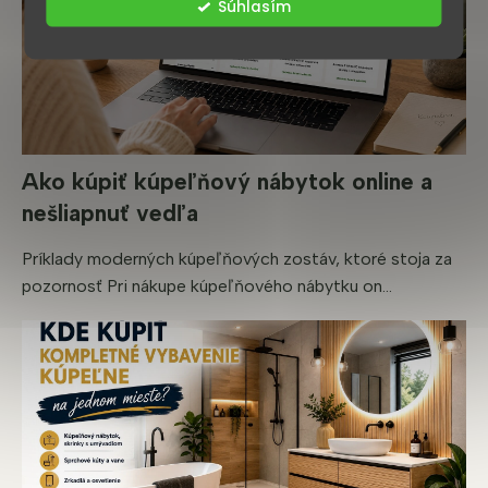
Súhlasím
Ako kúpiť kúpeľňový nábytok online a
nešliapnuť vedľa
Príklady moderných kúpeľňových zostáv, ktoré stoja za
pozornosť Pri nákupe kúpeľňového nábytku on...