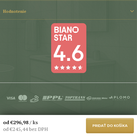
Hodnotenie
Copyright 2026
Aplomo-Koupelny
. Všetky práva vyhradené.
od
€296,98
/ ks
Upraviť nastavenie cookies
PRIDAŤ DO KOŠÍKA
od
€245,44
bez DPH