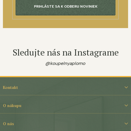
PRIHLÁSTE SA K ODBERU NOVINIEK
Sledujte nás na Instagrame
@koupelnyaplomo
Z
á
Kontakt
p
ä
t
O nákupu
i
e
O nás