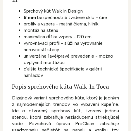
Sprchový kút Walk In Design
8 mm
bezpečnostné tvrdené sklo - číre
profily a vzpera - matná čierna, hliník
montáž na stenu
maximálna dĺžka vzpery - 120 cm
vyrovnávací profil - slúži na vyrovnanie
nerovností steny
univerzálne ľavé/pravé prevedenie - možno
ovplyvniť montážou
ďalšie technické špecifikácie v galérii
náhľadov
Popis sprchového kúta Walk-In Toca
Dizajnový variant sprchového kúta, ktorý je jedným
z najmodernejších trendov vo vybavení kúpeľne.
Ide o otvorený sprchový kút, tvorený jednou
stenou, ktorá zabraňuje nežiaducemu striekajúcej
vode. Povrchová úprava ProClean zabraňuje
usadzovaniu nečistôt na paneli a vzniku tzv.