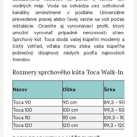
vodných máp. Voda sa odvádza cez odtokové
kanáliky umiestnené v podlahe. Univerzálne
prevedenie pravej alebo ľavej verzie sa volí počas
inštalácie. Oceníte aj vyrovnávací profil, ktorý
umožní vyrovnať prípadné nerovnosti stien.
Sprchový kút Toca dodá vašej kúpeľni moderný a
čistý vzhľad, vďaka čomu získa vaša kúpeľňa
jedinečný dizajnový nádych podľa najnovších
trendov.
Rozmery sprchového kúta Toca Walk-In
Názov
Dĺžka
Šírka
Toca 90
90 cm
89,3 - 90,3 cm
Toca 100
100 cm
99,3 - 100,3 c
Toca 110
110 cm
109,3 - 110,3 c
Toca 120
120 cm
119,3 - 120,3 c