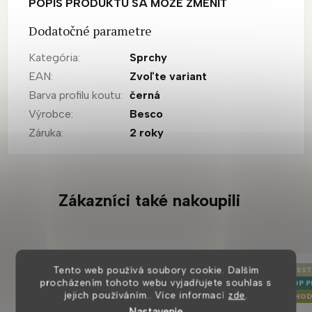
POPIS PRODUKTU SA MÔŽE ZMENIŤ
Dodatočné parametre
Kategória
:
Sprchy
EAN
:
Zvoľte variant
Barva profilu koutu
:
černá
Výrobce
:
Besco
Záruka
:
2 roky
Zákazníci také nakoupili
Tento web používá soubory cookie. Dalším
BESTSELLER
BEST
procházením tohoto webu vyjadřujete souhlas s
TOP PRODUKT
TOP 
jejich používáním.. Více informací
zde
.
U NÁS K VIDĚNÍ
VÝHOD
Nastavenie