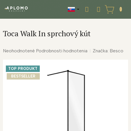
Prejsť
na
NÁKUPNÝ
obsah
KOŠÍK
Toca Walk In sprchový kút
Priemerné
Neohodnotené
Podrobnosti hodnotenia
Značka:
Besco
hodnotenie
produktu
TOP PRODUKT
je
0,0
BESTSELLER
z
5
hviezdičiek.