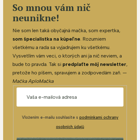
So mnou vám nič
neunikne!
Nie som len taká obyčajná mačka, som expertka,
som špecialistka na kúpeľne
. Rozumiem
všetkému a rada sa vyjadrujem ku všetkému.
Vysvetlím vám veci, o ktorých ani ja nič neviem, a
bude to pravda. Tak si
predplaťte môj newsletter
,
pretože ho píšem, spravujem a zodpovedám zaň. —
Mačka AploMačka
Vložením e-mailu souhlasíte s
podmínkami ochrany
osobních údajů