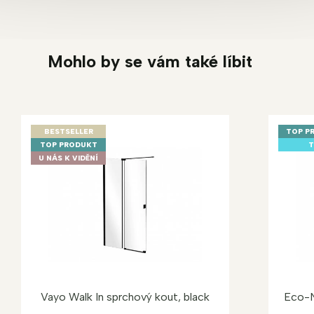
Mohlo by se vám také líbit
BESTSELLER
TOP P
TOP PRODUKT
T
U NÁS K VIDĚNÍ
Vayo Walk In sprchový kout, black
Eco-N