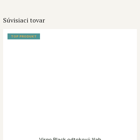
Súvisiaci tovar
TOP PRODUKT
Virgo Black odtokový žlab