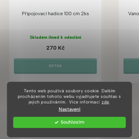
Připojovací hadice 100 cm 2ks
Vano
Skladem ihned k odeslání
270 Kč
DETAIL
Tento web používá soubory cookie. Dalším
procházením tohoto webu vyjadřujete souhlas s
jejich používáním.. Více informací
zde
.
Nastavení
Souhlasím
Mohlo by se vám také líbit