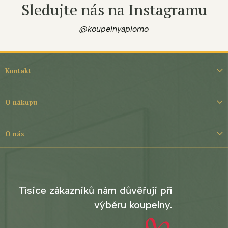
Sledujte nás na Instagramu
@koupelnyaplomo
Z
á
Kontakt
p
a
t
O nákupu
í
O nás
Tisíce zákazníků nám důvěřují při
výběru koupelny.