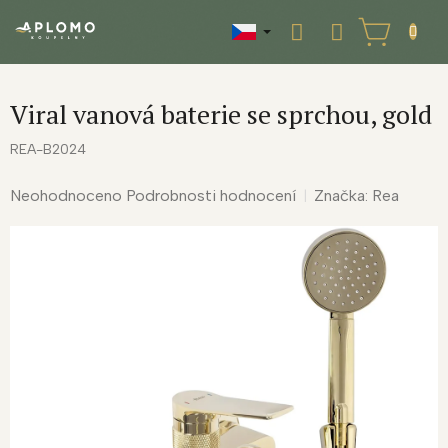
Přejít
na
NÁKUPNÍ
obsah
KOŠÍK
Viral vanová baterie se sprchou, gold
REA-B2024
Průměrné
Neohodnoceno
Podrobnosti hodnocení
Značka:
Rea
hodnocení
produktu
je
0,0
z
5
hvězdiček.