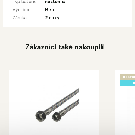
Typ baterie
:
nástěnná
Výrobce
:
Rea
Záruka
:
2 roky
Zákazníci také nakoupili
BESTS
Ti