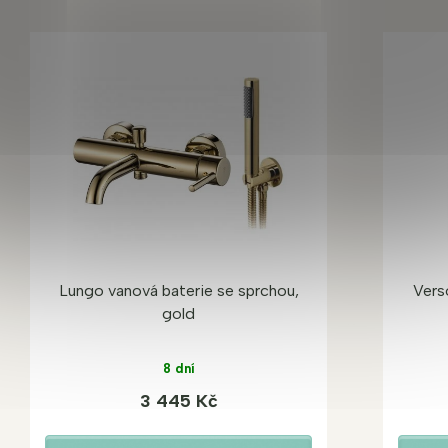
Lungo vanová baterie se sprchou,
Vers
gold
8 dní
3 445 Kč