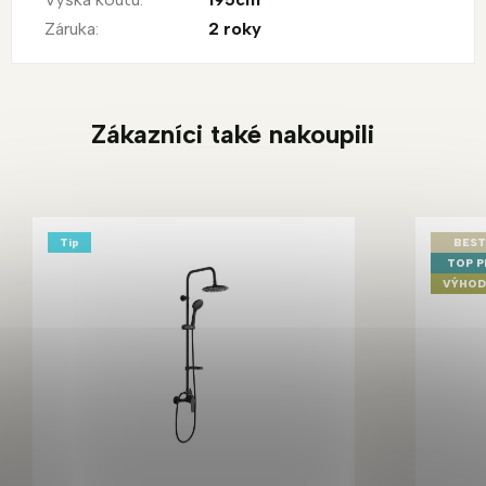
Záruka
:
2 roky
Zákazníci také nakoupili
Tip
BEST
TOP 
VÝHOD