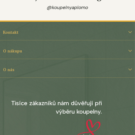
@koupelnyaplomo
Z
á
Kontakt
p
a
t
O nákupu
í
O nás
Tisíce zákazníků nám důvěřují při
výběru koupelny.