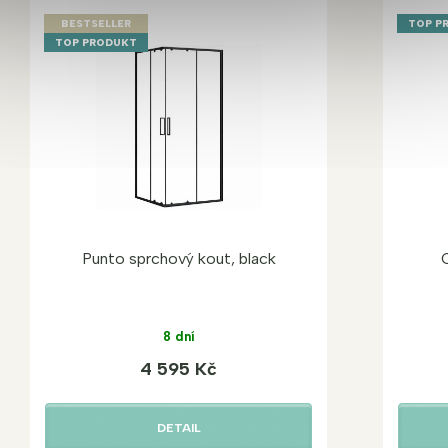
BESTSELLER
TOP P
TOP PRODUKT
Punto sprchový kout, black
8 dní
4 595 Kč
DETAIL