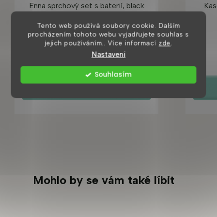
Enna sprchový set s baterií, black
Kas
Tento web používá soubory cookie. Dalším
procházením tohoto webu vyjadřujete souhlas s
jejich používáním.. Více informací
zde
.
8 dní
Nastavení
3 290 Kč
Souhlasím
DETAIL
Mohlo by se vám také líbit