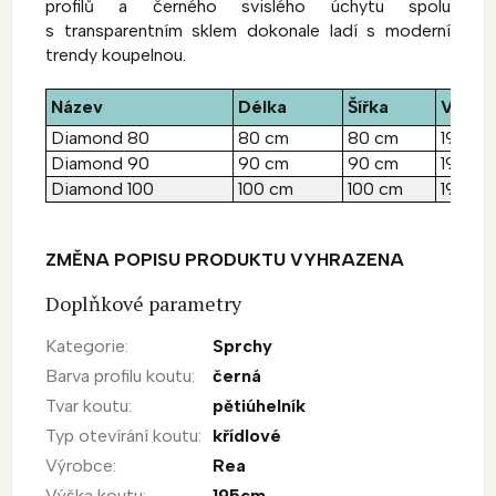
profilů a černého svislého úchytu spolu
s transparentním sklem dokonale ladí s moderní
trendy koupelnou.
Název
Délka
Šířka
Výšk
Diamond 80
80 cm
80 cm
195 cm
Diamond 90
90 cm
90 cm
195 cm
Diamond 100
100 cm
100 cm
195 cm
ZMĚNA POPISU PRODUKTU VYHRAZENA
Doplňkové parametry
Kategorie
:
Sprchy
Barva profilu koutu
:
černá
Tvar koutu
:
pětiúhelník
Typ otevírání koutu
:
křídlové
Výrobce
:
Rea
Výška koutu
:
195cm