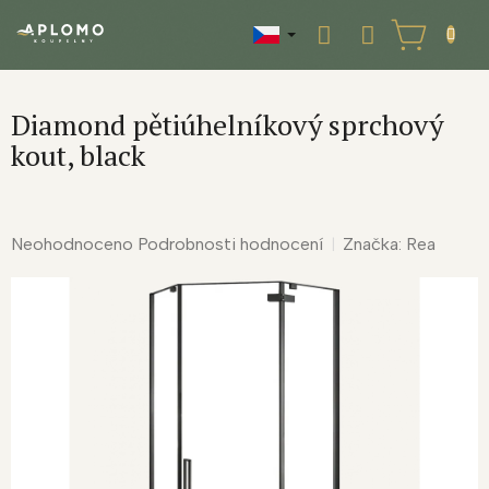
Přejít
na
NÁKUPNÍ
obsah
KOŠÍK
Diamond pětiúhelníkový sprchový
kout, black
Průměrné
Neohodnoceno
Podrobnosti hodnocení
Značka:
Rea
hodnocení
produktu
je
0,0
z
5
hvězdiček.