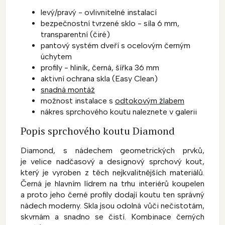
levý/pravý - ovlivnitelné instalací
bezpečnostní tvrzené sklo - síla 6 mm,
transparentní (čiré)
pantový systém dveří s ocelovým černým
úchytem
profily - hliník, černá, šířka 36 mm
aktivní ochrana skla (Easy Clean)
snadná montáž
možnost instalace s
odtokovým žlabem
nákres sprchového koutu naleznete v galerii
Popis sprchového koutu Diamond
Diamond, s nádechem geometrických prvků,
je velice nadčasový a designový sprchový kout,
který je vyroben z těch nejkvalitnějších materiálů.
Černá je hlavním lídrem na trhu interiérů koupelen
a proto jeho černé profily dodají koutu ten správný
nádech moderny. Skla jsou odolná vůči nečistotám,
skvrnám a snadno se čistí. Kombinace černých