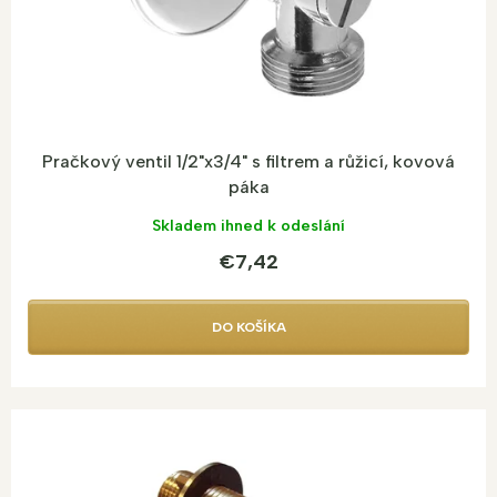
k
t
o
v
Pračkový ventil 1/2"x3/4" s filtrem a růžicí, kovová
páka
Skladem ihned k odeslání
€7,42
DO KOŠÍKA