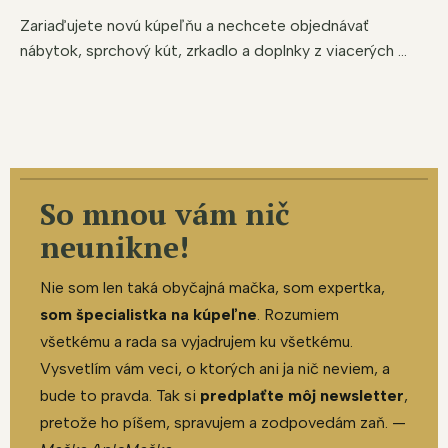
Zariaďujete novú kúpeľňu a nechcete objednávať
nábytok, sprchový kút, zrkadlo a doplnky z viacerých ...
So mnou vám nič
neunikne!
Nie som len taká obyčajná mačka, som expertka,
som špecialistka na kúpeľne
. Rozumiem
všetkému a rada sa vyjadrujem ku všetkému.
Vysvetlím vám veci, o ktorých ani ja nič neviem, a
bude to pravda. Tak si
predplaťte môj newsletter
,
pretože ho píšem, spravujem a zodpovedám zaň. —