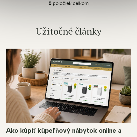
5
položiek celkom
O
v
l
á
Užitočné články
d
a
c
i
e
p
r
v
k
y
v
ý
p
i
s
u
Ako kúpiť kúpeľňový nábytok online a