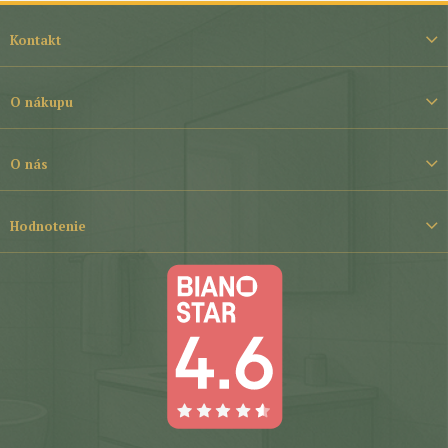
Z
á
Kontakt
p
ä
t
O nákupu
i
e
O nás
Hodnotenie