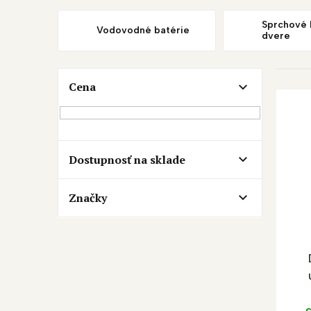
Sprchové 
Vodovodné batérie
dvere
B
Cena
V
o
ý
č
p
n
i
ý
s
p
Dostupnosť na sklade
p
a
r
n
o
e
Značky
d
l
u
k
t
o
v