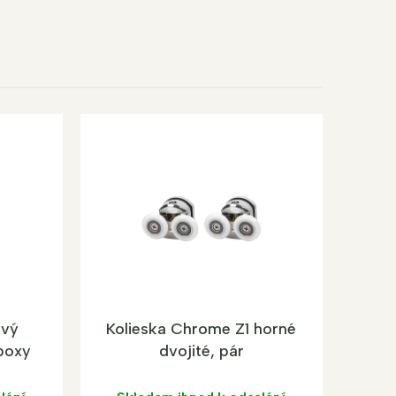
ový
Kolieska Chrome Z1 horné
boxy
dvojité, pár