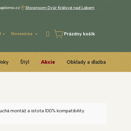
aplomo.cz
Showroom Dvůr Králové nad Labem
Prázdny košík
R
Slovenčina
NÁKUPNÝ
KOŠÍK
lnky
Štýl
Akcie
Obklady a dlažba
3D IN
chá montáž a istota 100% kompatibility.