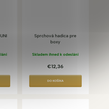
 UNI
Sprchová hadica pre
boxy
lání
Skladem ihned k odeslání
€12,36
DO KOŠÍKA