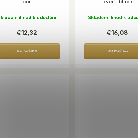
pár
dveří, black
kladem ihned k odeslání
Skladem ihned k odes
€12,32
€16,08
DO KOŠÍKA
DO KOŠÍKA