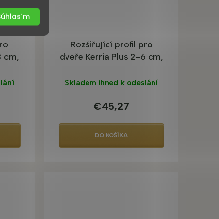
Súhlasím
pro
Rozšiřující profil pro
3 cm,
dveře Kerria Plus 2-6 cm,
chrom
lání
Skladem ihned k odeslání
€45,27
DO KOŠÍKA