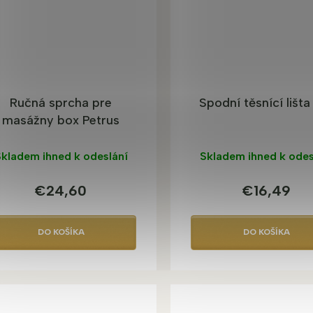
Ručná sprcha pre
Spodní těsnící lišta
masážny box Petrus
kladem ihned k odeslání
Skladem ihned k odes
€24,60
€16,49
DO KOŠÍKA
DO KOŠÍKA