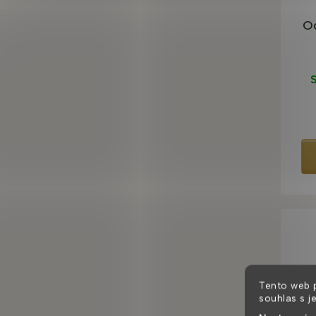
Od
S
Tento web 
souhlas s j