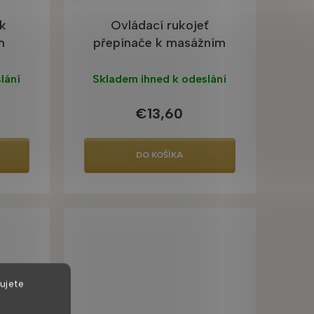
k
Ovládací rukojeť
m
přepínače k masážním
boxům
lání
Skladem ihned k odeslání
€13,60
DO KOŠÍKA
ujete