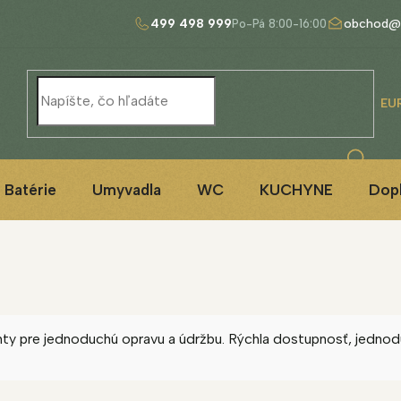
499 498 999
obchod@
EU
Batérie
Umyvadla
WC
KUCHYNE
Dop
ty pre jednoduchú opravu a údržbu. Rýchla dostupnosť, jednodu