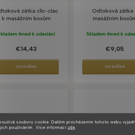
toková zátka clic-clac
Odtoková zátka 
k masážním boxům
masážním boxů
kladem ihned k odeslání
Skladem ihned k odes
€14,43
€9,05
DO KOŠÍKA
DO KOŠÍKA
používá soubory cookie. Dalším procházením tohoto webu vyjadř
ejich používáním.. Více informací
zde
.