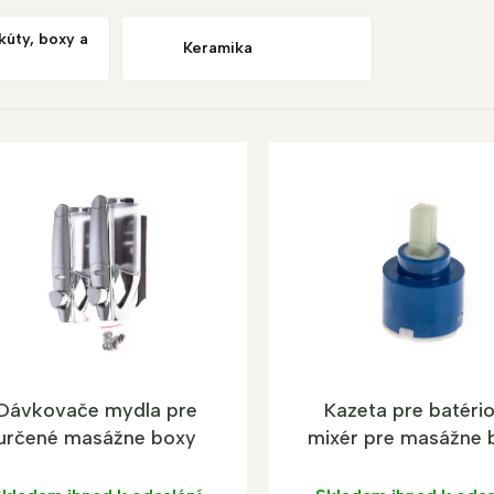
kúty, boxy a
Keramika
Dávkovače mydla pre
Kazeta pre batéri
určené masážne boxy
mixér pre masážne 