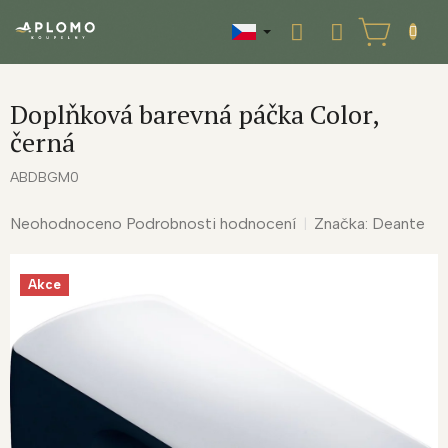
Přejít
na
NÁKUPNÍ
obsah
KOŠÍK
Doplňková barevná páčka Color,
černá
ABDBGM0
Průměrné
Neohodnoceno
Podrobnosti hodnocení
Značka:
Deante
hodnocení
produktu
Akce
je
0,0
z
5
hvězdiček.