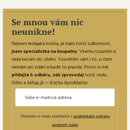
Se mnou vám nic
neunikne!
Nejsem ledajaká kočka, já mám totiž odbornost,
jsem specialistka na koupelny
. Všemu rozumím a
ráda kecám do všeho. Vysvětlím vám i to, o čem
nemám ani zdání a bude to pravda. Proto si mě
přidejte k odběru, náš zpravodaj
totiž vedu,
řídím a šéfuju já —
Kočka AploMačka
Vložením e-mailu souhlasíte s
podmínkami ochrany
osobních údajů