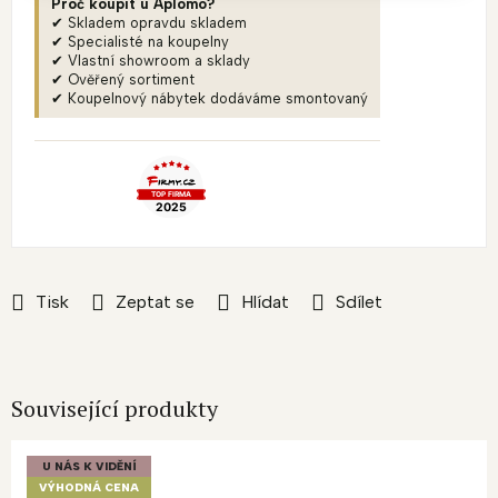
Proč koupit u Aplomo?
✔ Skladem opravdu skladem
✔ Specialisté na koupelny
✔ Vlastní showroom a sklady
✔ Ověřený sortiment
✔ Koupelnový nábytek dodáváme smontovaný
Tisk
Zeptat se
Hlídat
Sdílet
Související produkty
U NÁS K VIDĚNÍ
VÝHODNÁ CENA