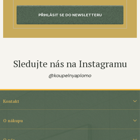
PŘIHLÁSIT SE DO NEWSLETTERU
Sledujte nás na Instagramu
@koupelnyaplomo
Z
á
Kontakt
p
a
t
O nákupu
í