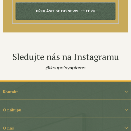
PŘIHLÁSIT SE DO NEWSLETTERU
Sledujte nás na Instagramu
@koupelnyaplomo
Z
á
Kontakt
p
a
t
O nákupu
í
O nás