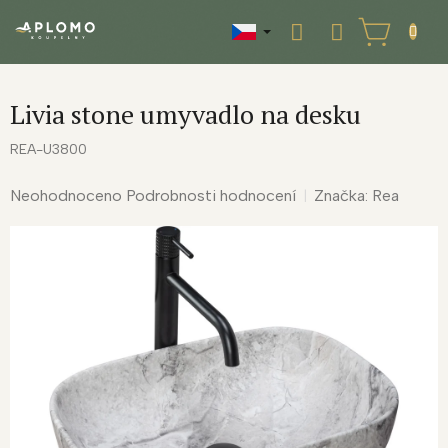
Přejít
na
NÁKUPNÍ
obsah
KOŠÍK
Livia stone umyvadlo na desku
REA-U3800
Průměrné
Neohodnoceno
Podrobnosti hodnocení
Značka:
Rea
hodnocení
produktu
je
0,0
z
5
hvězdiček.