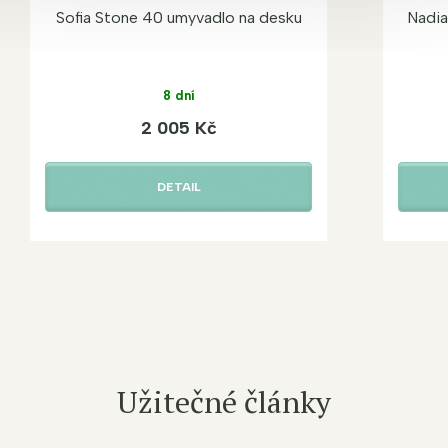
Sofia Stone 40 umyvadlo na desku
Nadia
8 dní
2 005 Kč
DETAIL
Užitečné články