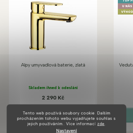
TOP 
U NÁS 
VÝHOD
Alpy umyvadlová baterie, zlatá
Veduta
Skladem ihned k odeslání
2 290 Kč
Tento web používá soubory cookie. Dalším
DETAIL
procházením tohoto webu vyjadřujete souhlas s
jejich používáním.. Více informací
zde
.
Nastavení