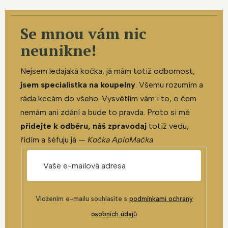
Se mnou vám nic
neunikne!
Nejsem ledajaká kočka, já mám totiž odbornost,
jsem specialistka na koupelny
. Všemu rozumím a
ráda kecám do všeho. Vysvětlím vám i to, o čem
nemám ani zdání a bude to pravda. Proto si mě
přidejte k odběru, náš zpravodaj
totiž vedu,
řídím a šéfuju já —
Kočka AploMačka
Vložením e-mailu souhlasíte s
podmínkami ochrany
osobních údajů