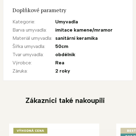
Doplňkové parametry
Kategorie
:
Umyvadla
Barva umyvadla
:
imitace kamene/mramor
Materiál umyvadla
:
sanitární keramika
Šířka umyvadla
:
50cm
Tvar umyvadla
:
obdélník
Výrobce
:
Rea
Záruka
:
2 roky
Zákazníci také nakoupili
VÝHODNÁ CENA
BEST