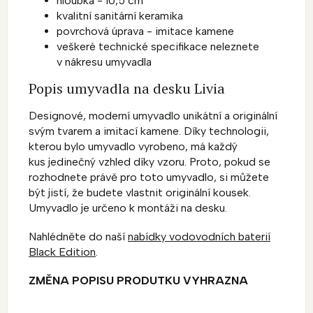
hloubka - 10,5 cm
kvalitní sanitární keramika
povrchová úprava - imitace kamene
veškeré technické specifikace neleznete
v nákresu umyvadla
Popis umyvadla na desku Livia
Designové, moderní umyvadlo unikátní a originální
svým tvarem a imitací kamene. Díky technologii,
kterou bylo umyvadlo vyrobeno, má každý
kus jedinečný vzhled díky vzoru. Proto, pokud se
rozhodnete právě pro toto umyvadlo, si můžete
být jistí, že budete vlastnit originální kousek.
Umyvadlo je určeno k montáži na desku.
Nahlédněte do naší
nabídky vodovodních baterií
Black Edition
.
ZMĚNA POPISU PRODUTKU VYHRAZNA