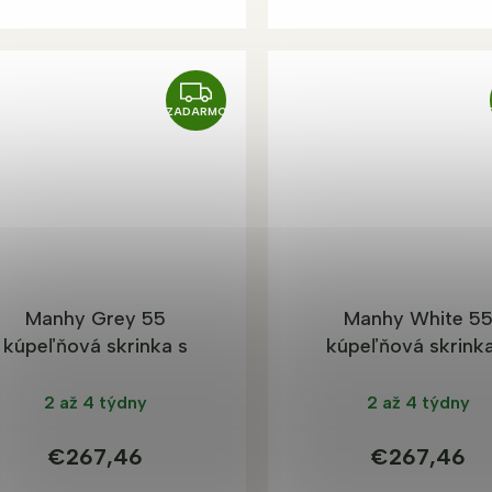
Z
ZADARMO
A
D
A
R
M
O
Manhy Grey 55
Manhy White 5
kúpeľňová skrinka s
kúpeľňová skrinka
umývadlom
umývadlom
2 až 4 týdny
2 až 4 týdny
€267,46
€267,46