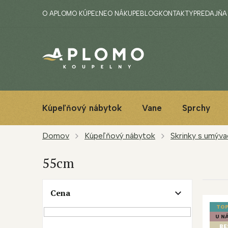
Prejsť
O APLOMO KÚPEĽNE
O NÁKUPE
BLOG
KONTAKTY
PREDAJŇA
na
obsah
Kúpeľňový nábytok
Vane
Sprchy
Domov
Kúpeľňový nábytok
Skrinky s umýv
55cm
B
Cena
V
o
ý
č
TOP
p
n
U NÁ
BE