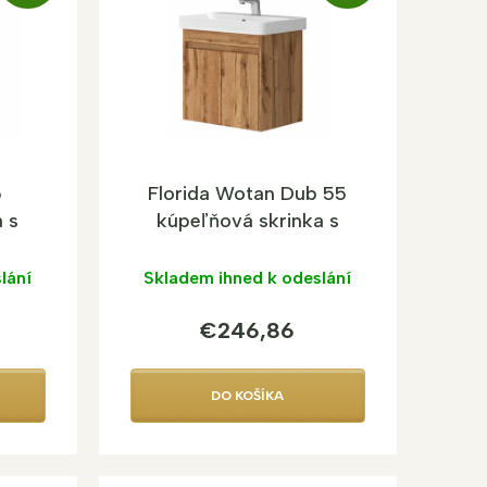
A
A
D
D
A
A
R
R
M
M
O
O
5
Florida Wotan Dub 55
 s
kúpeľňová skrinka s
umývadlom
lání
Skladem ihned k odeslání
€246,86
DO KOŠÍKA