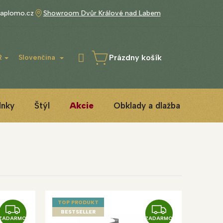
aplomo.cz
Showroom Dvůr Králové nad Labem
Prázdny košík
R
Slovenčina
NÁKUPNÝ
KOŠÍK
lnky
Štýl
Akcie
Obklady a dlažba
3D IN
TOP PRODUKT
Z
Z
BESTSELLER
ZADARMO
ZADARMO