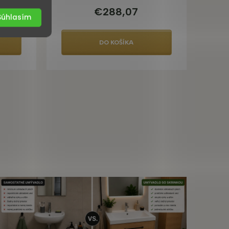
€288,07
Súhlasím
DO KOŠÍKA