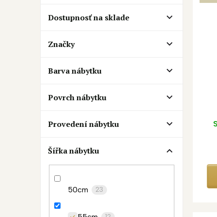
i
ý
s
p
Dostupnosť na sklade
p
a
r
n
o
e
Značky
d
l
u
Barva nábytku
k
t
o
Povrch nábytku
v
Provedení nábytku
S
Šířka nábytku
50cm
23
55cm
12