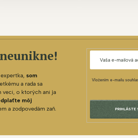
 neunikne!
 expertka,
som
Vložením e-mailu souhla
etkému a rada sa
veci, o ktorých ani ja
edplaťte môj
jem a zodpovedám zaň.
PRIHLÁSTE 