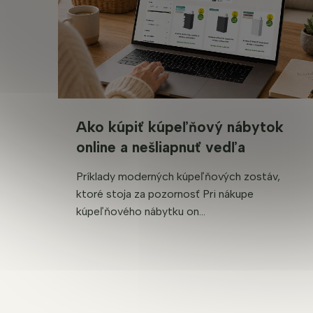
Ako kúpiť kúpeľňový nábytok
online a nešliapnuť vedľa
Príklady moderných kúpeľňových zostáv,
ktoré stoja za pozornosť Pri nákupe
kúpeľňového nábytku on...