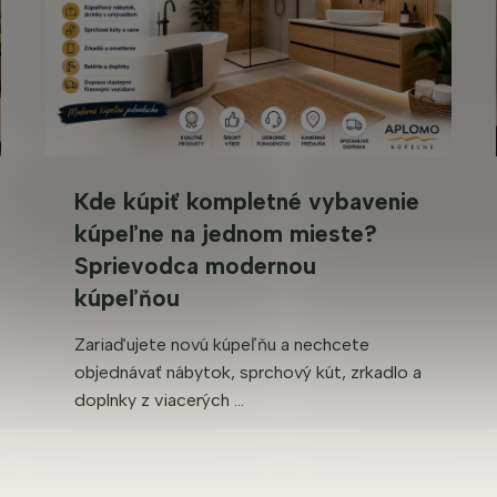
ý
p
i
s
u
Kde kúpiť kompletné vybavenie
kúpeľne na jednom mieste?
Sprievodca modernou
kúpeľňou
Zariaďujete novú kúpeľňu a nechcete
objednávať nábytok, sprchový kút, zrkadlo a
doplnky z viacerých ...