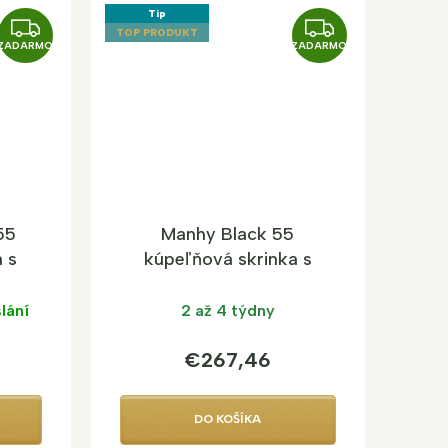
Tip
Z
Z
TOP PRODUKT
ZADARMO
ZADARMO
A
A
D
D
A
A
R
R
M
M
O
O
55
Manhy Black 55
 s
kúpeľňová skrinka s
umývadlom
lání
2 až 4 týdny
€267,46
DO KOŠÍKA