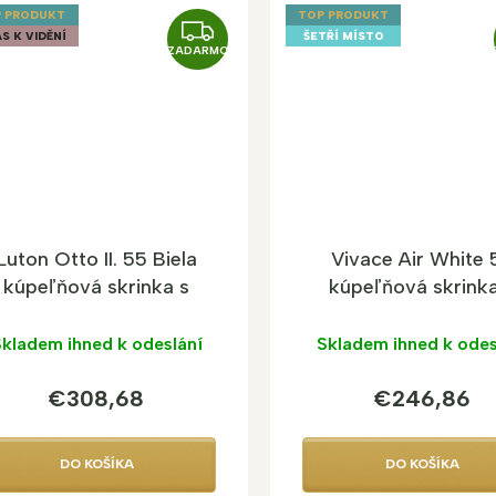
 PRODUKT
TOP PRODUKT
Z
S K VIDĚNÍ
ŠETŘÍ MÍSTO
ZADARMO
A
D
A
R
M
O
Luton Otto II. 55 Biela
Vivace Air White 
kúpeľňová skrinka s
kúpeľňová skrinka
umývadlom
umývadlom
kladem ihned k odeslání
Skladem ihned k odes
€308,68
€246,86
DO KOŠÍKA
DO KOŠÍKA