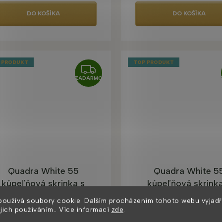
DO KOŠÍKA
DO KOŠÍKA
 PRODUKT
TOP PRODUKT
Z
ZADARMO
A
D
A
R
M
O
Quadra White 55
Quadra White 5
kúpeľňová skrinka s
kúpeľňová skrinka
umývadlom, lesk
umývadlom, ma
používá soubory cookie. Dalším procházením tohoto webu vyjadř
2 až 4 týdny
2 až 4 týdny
ejich používáním.. Více informací
zde
.