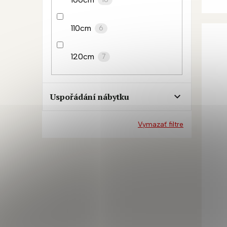
110cm
6
120cm
7
Uspořádání nábytku
Vymazať filtre