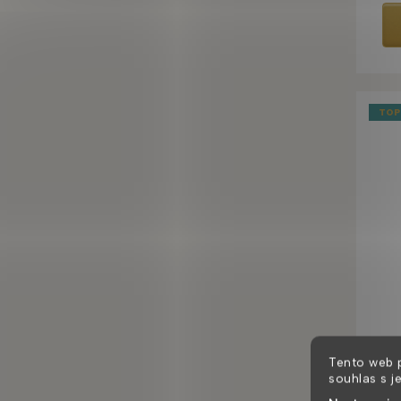
TOP
Tento web 
souhlas s j