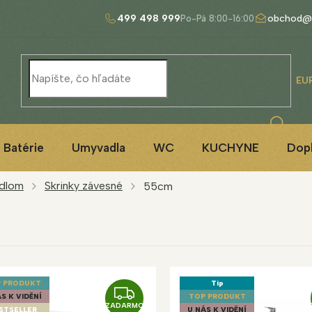
499 498 999
obchod@
EU
Batérie
Umyvadla
WC
KUCHYNE
Dop
adlom
Skrinky závesné
55cm
 PRODUKT
Tip
Z
S K VIDĚNÍ
TOP PRODUKT
ZADARMO
STSELLER
U NÁS K VIDĚNÍ