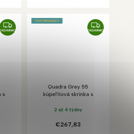
TOP PRODUKT
Z
Z
ZADARMO
ZADARMO
A
A
D
D
A
A
R
R
M
M
O
O
5
Quadra Grey 55
 s
kúpeľňová skrinka s
umývadlom, mat
2 až 4 týdny
€267,83