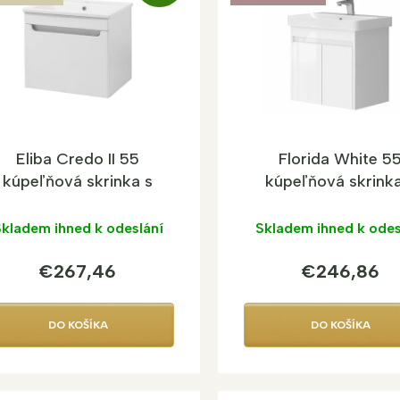
A
D
A
R
M
O
Eliba Credo II 55
Florida White 5
kúpeľňová skrinka s
kúpeľňová skrinka
umývadlom z liateho
umývadlom
mramoru na zavesenie
kladem ihned k odeslání
Skladem ihned k odes
€267,46
€246,86
DO KOŠÍKA
DO KOŠÍKA