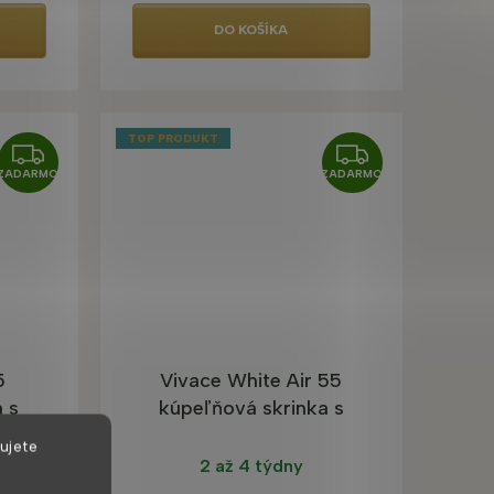
DO KOŠÍKA
TOP PRODUKT
Z
Z
ZADARMO
ZADARMO
A
A
D
D
A
A
R
R
M
M
O
O
5
Vivace White Air 55
 s
kúpeľňová skrinka s
t
umývadlom, lesklá
ujete
2 až 4 týdny