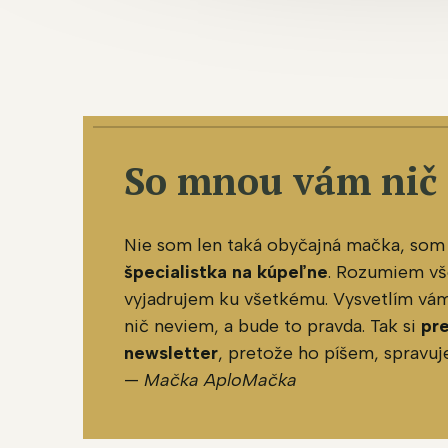
So mnou vám nič
Nie som len taká obyčajná mačka, som
špecialistka na kúpeľne
. Rozumiem vš
vyjadrujem ku všetkému. Vysvetlím vám 
nič neviem, a bude to pravda. Tak si
pr
newsletter
, pretože ho píšem, spravu
—
Mačka AploMačka