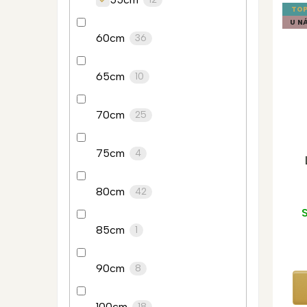
TOP
U NÁ
60cm
36
65cm
10
70cm
25
75cm
4
80cm
42
S
85cm
1
90cm
8
100cm
18