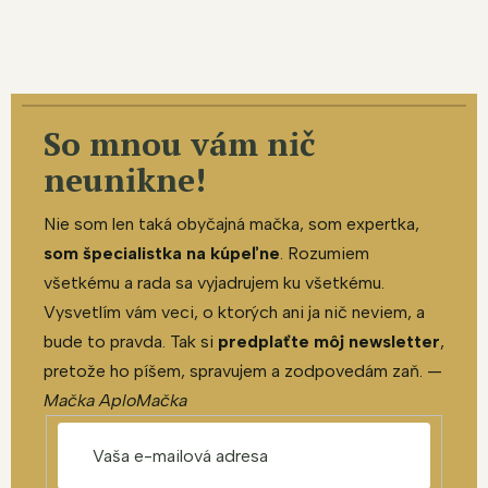
So mnou vám nič
neunikne!
Nie som len taká obyčajná mačka, som expertka,
som špecialistka na kúpeľne
. Rozumiem
všetkému a rada sa vyjadrujem ku všetkému.
Vysvetlím vám veci, o ktorých ani ja nič neviem, a
bude to pravda. Tak si
predplaťte môj newsletter
,
pretože ho píšem, spravujem a zodpovedám zaň. —
Mačka AploMačka