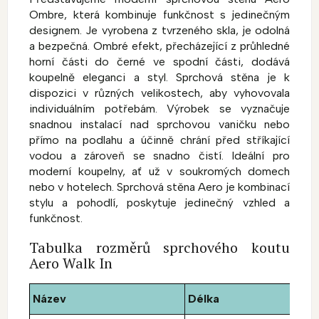
Ombre, která kombinuje funkčnost s jedinečným
designem. Je vyrobena z tvrzeného skla, je odolná
a bezpečná. Ombré efekt, přecházející z průhledné
horní části do černé ve spodní části, dodává
koupelně eleganci a styl. Sprchová stěna je k
dispozici v různých velikostech, aby vyhovovala
individuálním potřebám. Výrobek se vyznačuje
snadnou instalací nad sprchovou vaničku nebo
přímo na podlahu a účinně chrání před stříkající
vodou a zároveň se snadno čistí. Ideální pro
moderní koupelny, ať už v soukromých domech
nebo v hotelech. Sprchová stěna Aero je kombinací
stylu a pohodlí, poskytuje jedinečný vzhled a
funkčnost.
Tabulka rozměrů sprchového koutu
Aero Walk In
Název
Délka
V