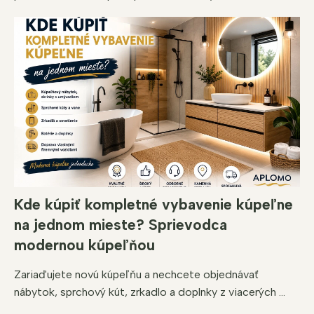
Kde kúpiť kompletné vybavenie kúpeľne
na jednom mieste? Sprievodca
modernou kúpeľňou
Zariaďujete novú kúpeľňu a nechcete objednávať
nábytok, sprchový kút, zrkadlo a doplnky z viacerých ...