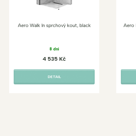
Aero Walk In sprchový kout, black
Aero 
8 dní
4 535 Kč
DETAIL