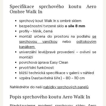
Specifikace sprchového koutu Aero
Ombre Walk In
sprchový kout Walk In s ombré sklem
bezpečnostní tvrzené sklo
o síle 8 mm
profily - hliník, černá
montáž určena do prostoru na podlahu
se
sprchovou vaničkou
nebo
odtokovým
kanálkem
univerzální levé/pravé provedení - ovlivní se
montáží
povrchová úprava Easy Clean
prvotřídní funkčnost
bližší technická specifikace v galerii v náhled
vzpěra (nastavitelná šíře) - 80 - 110 cm
Nahlédněte do naší
nabídky sprchových panelů
.
Popis sprchového koutu Aero Walk In
Představujeme moderní sprchovou stěnu Aero