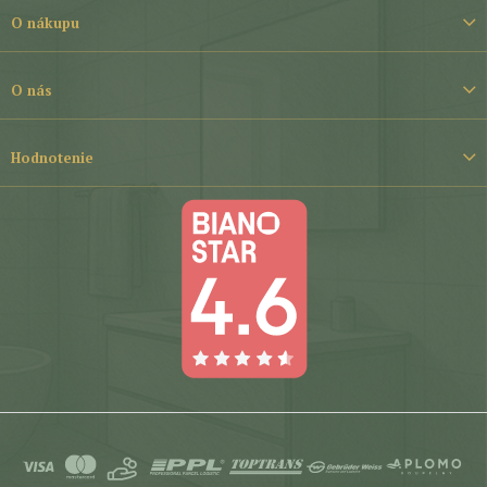
t
O nákupu
i
e
O nás
Hodnotenie