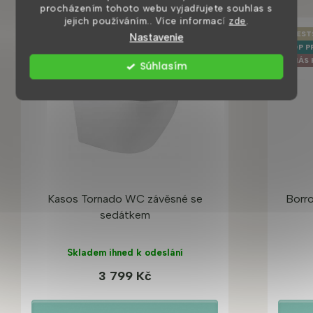
procházením tohoto webu vyjadřujete souhlas s
jejich používáním.. Více informací
zde
.
BESTSELLER
BEST
Nastavenie
TOP PRODUKT
TOP P
VÝHODNÁ CENA
U NÁS 
Súhlasím
Kasos Tornado WC závěsné se
Borro
sedátkem
Skladem ihned k odeslání
3 799 Kč