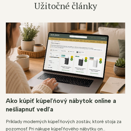
Užitočné články
Ako kúpiť kúpeľňový nábytok online a
nešliapnuť vedľa
Príklady moderných kúpeľňových zostáv, ktoré stoja za
pozornosť Pri nákupe kúpeľňového nábytku on...