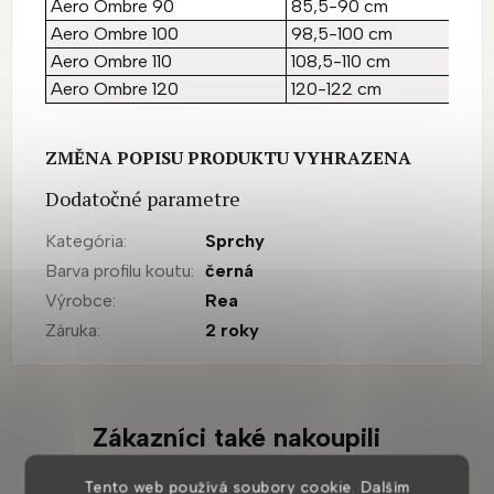
Aero Ombre 90
85,5-90 cm
1
Aero Ombre 100
98,5-100 cm
1
Aero Ombre 110
108,5-110 cm
1
Aero Ombre 120
120-122 cm
1
ZMĚNA POPISU PRODUKTU VYHRAZENA
Dodatočné parametre
Kategória
:
Sprchy
Barva profilu koutu
:
černá
Výrobce
:
Rea
Záruka
:
2 roky
Zákazníci také nakoupili
Tento web používá soubory cookie. Dalším