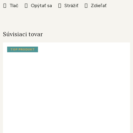
Tlač
Opýtať sa
Strážiť
Zdieľať
Súvisiaci tovar
TOP PRODUKT