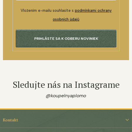
Vložením e-mailu souhlasíte s
podmínkami ochrany
osobních údajů
PRIHLÁSTE SA K ODBERU NOVINIEK
Sledujte nás na Instagrame
@koupelnyaplomo
Z
á
Kontakt
p
ä