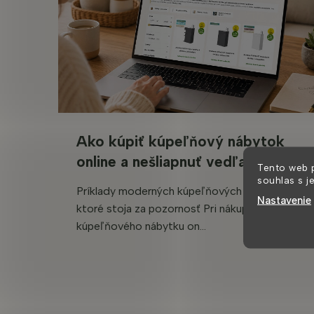
Ako kúpiť kúpeľňový nábytok
online a nešliapnuť vedľa
Tento web 
souhlas s j
Príklady moderných kúpeľňových zostáv,
Nastavenie
ktoré stoja za pozornosť Pri nákupe
kúpeľňového nábytku on...