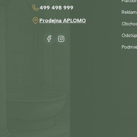
Platob
499 498 999
Reklam
Prodejna APLOMO
Obcho
Odstúp
https://www.facebook.com/aplomo.koupelny.
koupelnyaplomo
Podmie