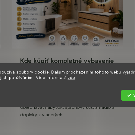
Kde kúpiť kompletné vybavenie
kúpeľne na jednom mieste?
používá soubory cookie. Dalším procházením tohoto webu vyjadř
Sprievodca modernou
ejich používáním.. Více informací
zde
.
kúpeľňou
Zariaďujete novú kúpeľňu a nechcete
objednávať nábytok, sprchový kút, zrkadlo a
doplnky z viacerých ...