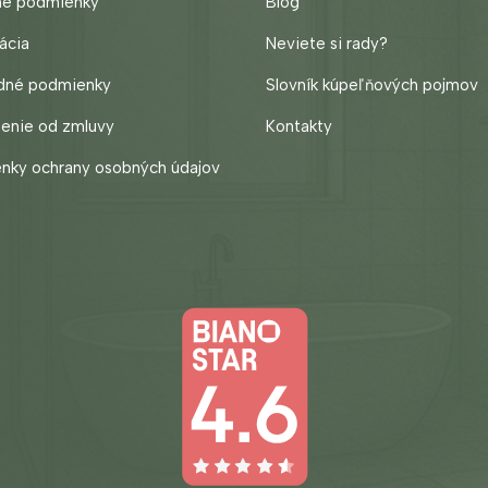
né podmienky
Blog
ácia
Neviete si rady?
dné podmienky
Slovník kúpeľňových pojmov
enie od zmluvy
Kontakty
cz
nky ochrany osobných údajov