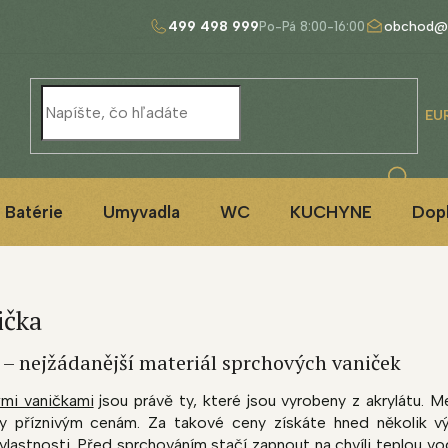
499 498 999
obchod@
EU
Batérie
Umyvadla
WC
KUCHYNE
Dop
ička
– nejžádanější materiál sprchových vaniček
mi vaničkami
jsou právě ty, které jsou vyrobeny z akrylátu. M
y příznivým cenám. Za takové ceny získáte hned několik v
 vlastnosti. Před sprchováním stačí zapnout na chvíli teplou v