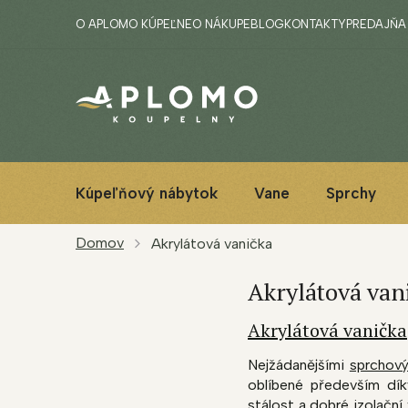
Prejsť
O APLOMO KÚPEĽNE
O NÁKUPE
BLOG
KONTAKTY
PREDAJŇA
na
obsah
Kúpeľňový nábytok
Vane
Sprchy
Domov
Akrylátová vanička
Akrylátová van
Akrylátová vanička
Nejžádanějšími
sprchový
oblíbené především dík
stálost a dobré izolační