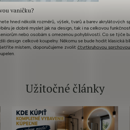
ovou vaničku?
ete hned několik rozměrů, výšek, tvarů a barev akrylátových s
ýběru je dobré myslet jak na design, tak i na celkovou funkčnos
seniorům nebo osobám s omezenou pohyblivostí. Co se týče barv
ili design celkové koupelny. Někomu se bude hodit klasická bí
šetříte místem, doporučujeme zvolit
čtvrtkruhovou sprchovou
upelen.
Užitočné články