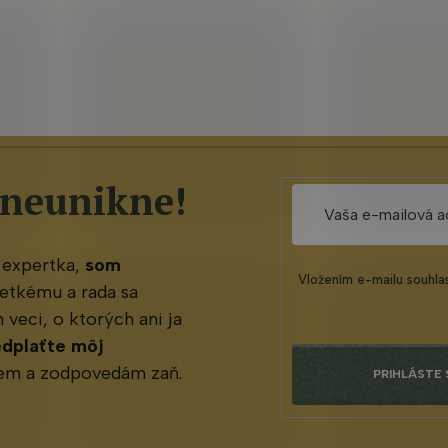
 neunikne!
 expertka,
som
Vložením e-mailu souhla
etkému a rada sa
veci, o ktorých ani ja
edplaťte môj
jem a zodpovedám zaň.
PRIHLÁSTE 