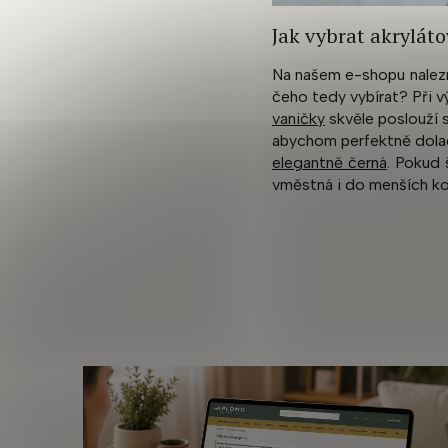
Jak vybrat akrylát
Na našem e-shopu nalezn
čeho tedy vybírat? Při v
vaničky
skvěle poslouží 
abychom perfektně dolad
elegantně černá
. Pokud 
vměstná i do menších ko