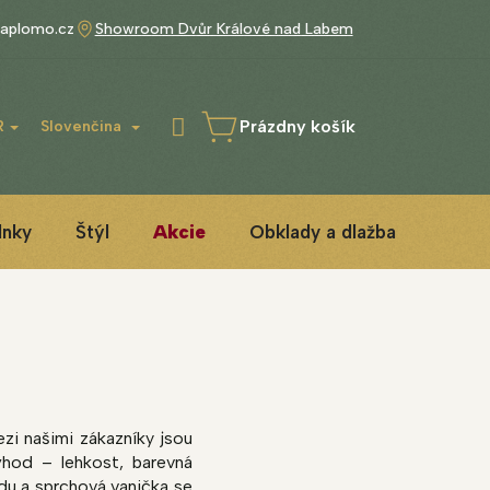
aplomo.cz
Showroom Dvůr Králové nad Labem
Prázdny košík
R
Slovenčina
NÁKUPNÝ
KOŠÍK
lnky
Štýl
Akcie
Obklady a dlažba
3D IN
ezi našimi zákazníky jsou
ýhod – lehkost, barevná
odu a sprchová vanička se