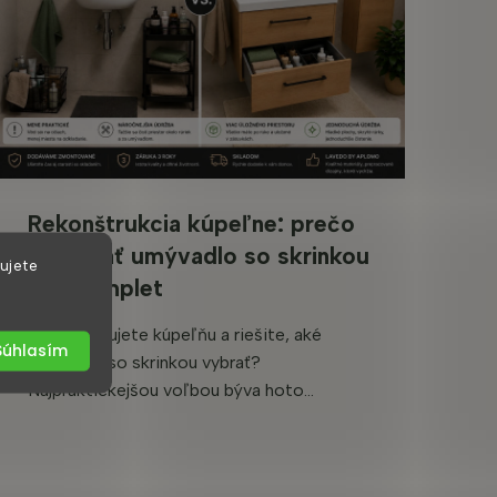
Rekonštrukcia kúpeľne: prečo
si vybrať umývadlo so skrinkou
ujete
ako komplet
Rekonštruujete kúpeľňu a riešite, aké
Súhlasím
umývadlo so skrinkou vybrať?
Najpraktickejšou voľbou býva hoto...