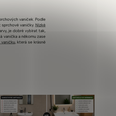
prchových vaniček. Podle
t sprchové vaničky.
Nízké
y, je dobré vybírat tak,
lá vanička a někomu zase
 vaničku
, která se krásně