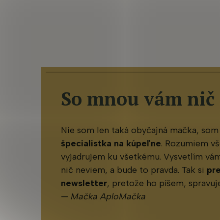
So mnou vám nič
Nie som len taká obyčajná mačka, som
špecialistka na kúpeľne
. Rozumiem vš
vyjadrujem ku všetkému. Vysvetlím vám 
nič neviem, a bude to pravda. Tak si
pr
newsletter
, pretože ho píšem, spravu
—
Mačka AploMačka