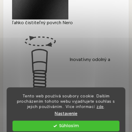
ľahko čistiteľný povrch Nero
Inovatívny odolný a
ľahko čistiteľný povrch Nero
Tento web používá soubory cookie. Dalším
procházením tohoto webu vyjadřujete souhlas s
jejich používáním.. Více informací
zde
.
Anti-twist je systém, ktorý zabraňuje skrúteniu
Nastavenie
konca hadice počas používania, čo výrazne zvyšuje
pohodlie pri kúpaní. Môžete zabudnúť na to, že ju
Súhlasím
budete musieť zakaždým rozmotávať a strácať čas.