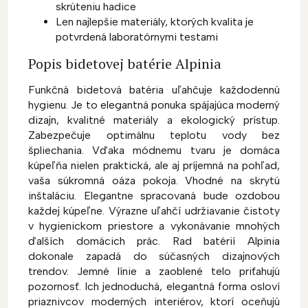
skrúteniu hadice
Len najlepšie materiály, ktorých kvalita je
potvrdená laboratórnymi testami
Popis bidetovej batérie Alpinia
Funkčná bidetová batéria uľahčuje každodennú
hygienu. Je to elegantná ponuka spájajúca moderný
dizajn, kvalitné materiály a ekologický prístup.
Zabezpečuje optimálnu teplotu vody bez
špliechania. Vďaka módnemu tvaru je domáca
kúpeľňa nielen praktická, ale aj príjemná na pohľad,
vaša súkromná oáza pokoja. Vhodné na skrytú
inštaláciu. Elegantne spracovaná bude ozdobou
každej kúpeľne. Výrazne uľahčí udržiavanie čistoty
v hygienickom priestore a vykonávanie mnohých
ďalších domácich prác. Rad batérií Alpinia
dokonale zapadá do súčasných dizajnových
trendov. Jemné línie a zaoblené telo priťahujú
pozornosť. Ich jednoduchá, elegantná forma osloví
priaznivcov moderných interiérov, ktorí oceňujú