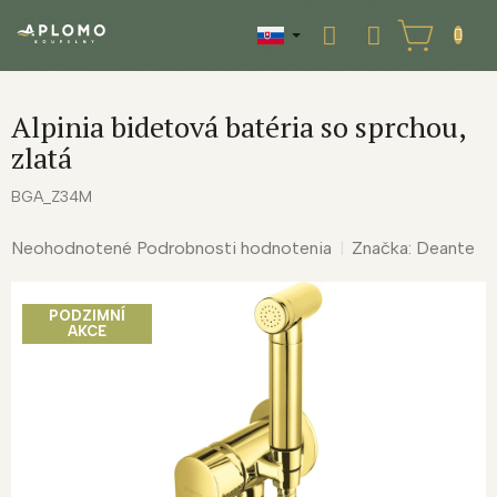
Prejsť
na
NÁKUPNÝ
obsah
KOŠÍK
Alpinia bidetová batéria so sprchou,
zlatá
BGA_Z34M
Priemerné
Neohodnotené
Podrobnosti hodnotenia
Značka:
Deante
hodnotenie
produktu
PODZIMNÍ
je
AKCE
0,0
z
5
hviezdičiek.