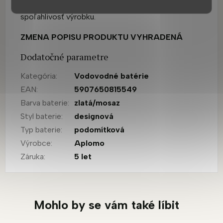
Systém Anti-twist tiež zvyšuje odolnosť a
spoľahlivosť výrobku.
ZMENA POPISU PRODUKTU VYHRADENÁ
Dodatočné parametre
Kategória
:
Vodovodné batérie
EAN
:
5907650815549
Barva baterie
:
zlatá/mosaz
Styl baterie
:
designová
Typ baterie
:
podomítková
Výrobce
:
Aplomo
Záruka
:
5 let
Mohlo by se vám také líbit