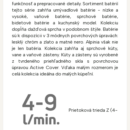
funkčnosť a prepracované detaily. Sortiment batérií
tejto série zahŕňa umývadlové batérie - nízke a
vysoké, vaňové batérie, sprchové batérie,
bidetové batérie a kuchynský model. Kolekciu
dopĺňa dažďová sprcha v podobnom štýle. Batérie
sú k dispozícii v 3 módnych povrchových úpravách:
lesklý chróm a zlato a matné nero. Alpinia však nie
je len batéria. Kolekcia zahŕňa aj sprchové kúty,
vane a vaňové zásteny. Kúty a zásteny sú vyrobené
z tvrdeného priehľadného skla s povrchovou
úpravou Active Cover. Vďaka malým rozmerom je
celá kolekcia ideálna do malých kúpeľní.
Prietoková trieda Z (4-