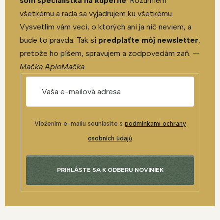
som špecialistka na kúpeľne
. Rozumiem
všetkému a rada sa vyjadrujem ku všetkému.
Vysvetlím vám veci, o ktorých ani ja nič neviem, a
bude to pravda. Tak si
predplaťte môj newsletter
,
pretože ho píšem, spravujem a zodpovedám zaň. —
Mačka AploMačka
Vložením e-mailu souhlasíte s
podmínkami ochrany
osobních údajů
PRIHLÁSTE SA K ODBERU NOVINIEK