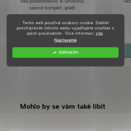
Veo podomítkový 4-otvorový
Ve
vanový komplet, grafit
Tento web používá soubory cookie. Dalším
8 dní
procházením tohoto webu vyjadřujete souhlas s
10 190 Kč
jejich používáním.. Více informací
zde
.
Nastavenie
DETAIL
Súhlasím
Mohlo by se vám také líbit