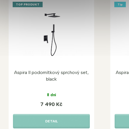
TOP PRODUKT
Tip
Aspira II podomítkový sprchový set,
Aspira
black
8 dní
7 490 Kč
DETAIL