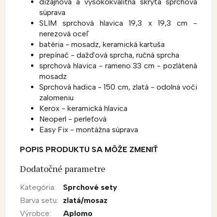
dizajnová a vysokokvalitná skrytá sprchová
súprava
SLIM sprchová hlavica 19,3 x 19,3 cm -
nerezová oceľ
batéria - mosadz, keramická kartuša
prepínač - dažďová sprcha, ručná sprcha
sprchová hlavica - rameno 33 cm - pozlátená
mosadz
Sprchová hadica - 150 cm, zlatá - odolná voči
zalomeniu
Kerox - keramická hlavica
Neoperl - perleťová
Easy Fix - montážna súprava
POPIS PRODUKTU SA MÔŽE ZMENIŤ
Dodatočné parametre
Kategória
:
Sprchové sety
Barva setu
:
zlatá/mosaz
Výrobce
:
Aplomo