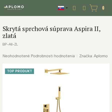
Prejsť
na
NÁKUPNÝ
obsah
KOŠÍK
Skrytá sprchová súprava Aspira II,
zlatá
BP-AII-ZL
Priemerné
Neohodnotené
Podrobnosti hodnotenia
Značka:
Aplomo
hodnotenie
produktu
TOP PRODUKT
je
0,0
z
5
hviezdičiek.