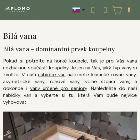
Prejsť
na
NÁKUPNÝ
obsah
KOŠÍK
Bílá vana
Bílá vana – dominantní prvek koupelny
Pokud si potrpíte na horké koupele, tak je pro Vás vana
nezbytnou součástí koupelny. Je jen na Vás, jaký typ vany si
zvolíte. V naší
nabídce van
naleznete klasické rovné vany,
asymetrické vany, rohové vany, volně stojící vany, a
dokonce i
vany určené pro seniory
. Nahlédněte do naší
nabídky van a vyberte si tu, která Vám bude nejvíce
vyhovovat.