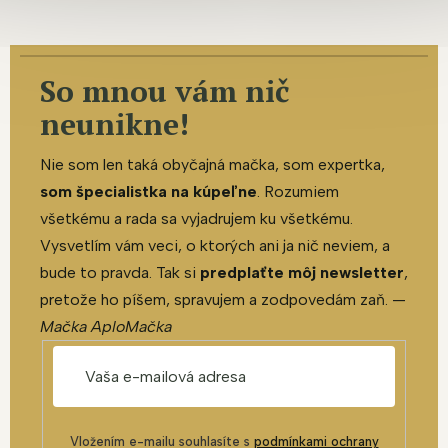
So mnou vám nič
neunikne!
Nie som len taká obyčajná mačka, som expertka,
som špecialistka na kúpeľne
. Rozumiem
všetkému a rada sa vyjadrujem ku všetkému.
Vysvetlím vám veci, o ktorých ani ja nič neviem, a
bude to pravda. Tak si
predplaťte môj newsletter
,
pretože ho píšem, spravujem a zodpovedám zaň. —
Mačka AploMačka
Vložením e-mailu souhlasíte s
podmínkami ochrany