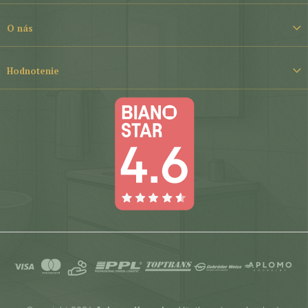
i
e
O nás
Hodnotenie