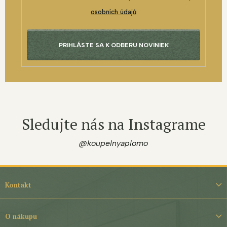
osobních údajů
PRIHLÁSTE SA K ODBERU NOVINIEK
Sledujte nás na Instagrame
@koupelnyaplomo
Z
á
Kontakt
p
ä
t
O nákupu