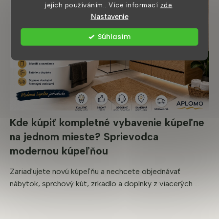
jejich používáním.. Více informací
zde
.
Nastavenie
Súhlasím
Kde kúpiť kompletné vybavenie kúpeľne
na jednom mieste? Sprievodca
modernou kúpeľňou
Zariaďujete novú kúpeľňu a nechcete objednávať
nábytok, sprchový kút, zrkadlo a doplnky z viacerých ...