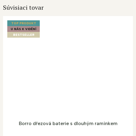
Súvisiaci tovar
TOP PRODUKT
U NÁS K VIDĚNÍ
BESTSELLER
Borro dřezová baterie s dlouhým ramínkem