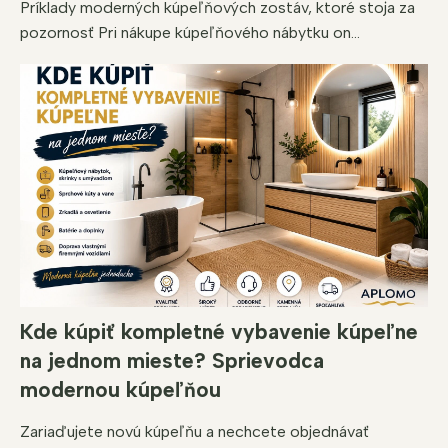
Príklady moderných kúpeľňových zostáv, ktoré stoja za
pozornosť Pri nákupe kúpeľňového nábytku on...
Kde kúpiť kompletné vybavenie kúpeľne
na jednom mieste? Sprievodca
modernou kúpeľňou
Zariaďujete novú kúpeľňu a nechcete objednávať