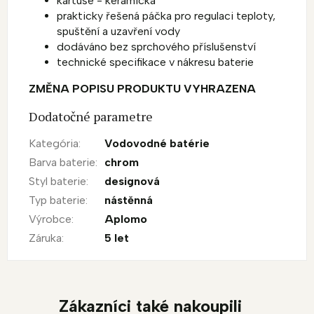
kartuše - keramická
prakticky řešená páčka pro regulaci teploty,
spuštění a uzavření vody
dodáváno bez sprchového příslušenství
technické specifikace v nákresu baterie
ZMĚNA POPISU PRODUKTU VYHRAZENA
Dodatočné parametre
Kategória
:
Vodovodné batérie
Barva baterie
:
chrom
Styl baterie
:
designová
Typ baterie
:
nástěnná
Výrobce
:
Aplomo
Záruka
:
5 let
Zákazníci také nakoupili