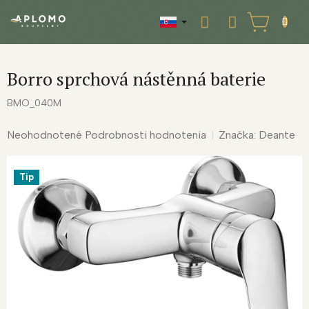
Prejsť
na
NÁKUPNÝ
obsah
KOŠÍK
Borro sprchová nástěnná baterie
BMO_040M
Priemerné
Neohodnotené
Podrobnosti hodnotenia
Značka:
Deante
hodnotenie
produktu
Tip
je
0,0
z
5
hviezdičiek.