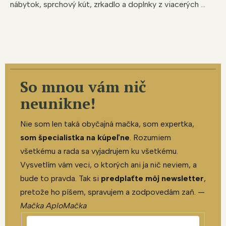
nábytok, sprchový kút, zrkadlo a doplnky z viacerých ...
So mnou vám nič
neunikne!
Nie som len taká obyčajná mačka, som expertka,
som špecialistka na kúpeľne
. Rozumiem
všetkému a rada sa vyjadrujem ku všetkému.
Vysvetlím vám veci, o ktorých ani ja nič neviem, a
bude to pravda. Tak si
predplaťte môj newsletter
,
pretože ho píšem, spravujem a zodpovedám zaň. —
Mačka AploMačka