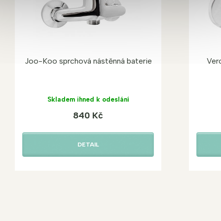
Joo-Koo sprchová nástěnná baterie
Ver
Skladem ihned k odeslání
840 Kč
DETAIL