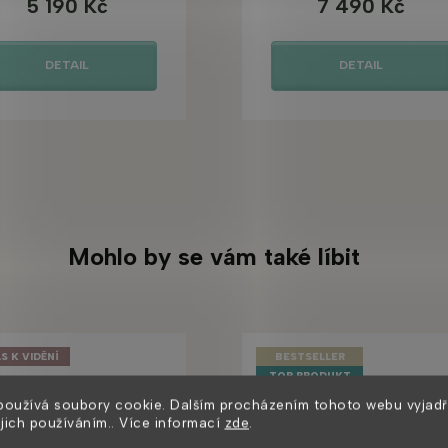
5 190 Kč
7 490 Kč
DETAIL
DETAIL
Mohlo by se vám také líbit
S K VIDĚNÍ
BESTSELLER
TOP PRODUKT
U NÁS K VIDĚNÍ
používá soubory cookie. Dalším procházením tohoto webu vyjadř
Tip
ejich používáním.. Více informací
zde
.