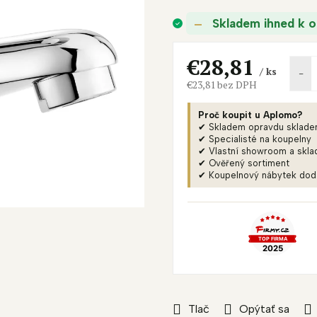
je
Skladem ihned k o
0,0
z
5
€28,81
/ ks
hviezdičiek.
€23,81 bez DPH
Jednotková
cena:
Proč koupit u Aplomo?
✔ Skladem opravdu sklad
✔ Specialisté na koupelny
✔ Vlastní showroom a skla
✔ Ověřený sortiment
✔ Koupelnový nábytek do
Tlač
Opýtať sa