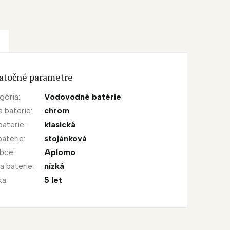
atočné parametre
gória
:
Vodovodné batérie
a baterie
:
chrom
baterie
:
klasická
baterie
:
stojánková
obce
:
Aplomo
a baterie
:
nízká
ka
:
5 let