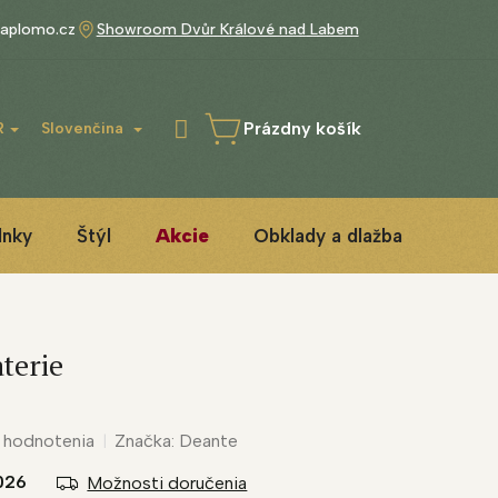
aplomo.cz
Showroom Dvůr Králové nad Labem
Prázdny košík
R
Slovenčina
NÁKUPNÝ
KOŠÍK
lnky
Štýl
Akcie
Obklady a dlažba
3D IN
terie
 hodnotenia
Značka:
Deante
2026
Možnosti doručenia