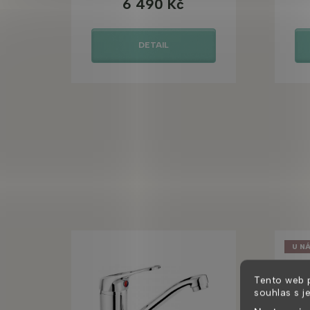
6 490 Kč
DETAIL
U NÁ
Tento web 
souhlas s j