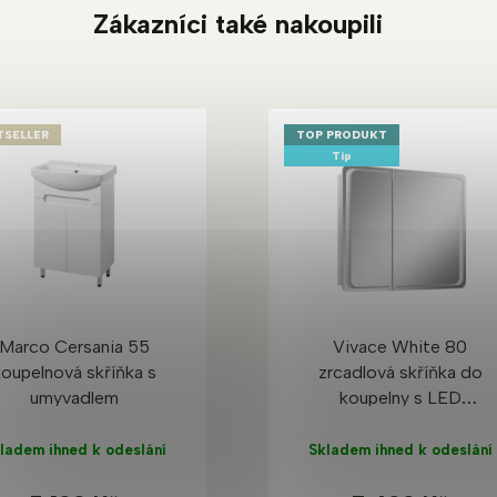
Zákazníci také nakoupili
TSELLER
TOP PRODUKT
Tip
Marco Cersania 55
Vivace White 80
koupelnová skříňka s
zrcadlová skříňka do
umyvadlem
koupelny s LED
podsvícením
ladem ihned k odeslání
Skladem ihned k odeslání