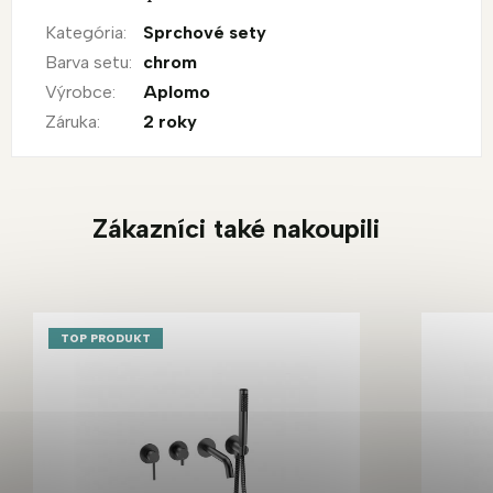
Kategória
:
Sprchové sety
Barva setu
:
chrom
Výrobce
:
Aplomo
Záruka
:
2 roky
Zákazníci také nakoupili
TOP PRODUKT