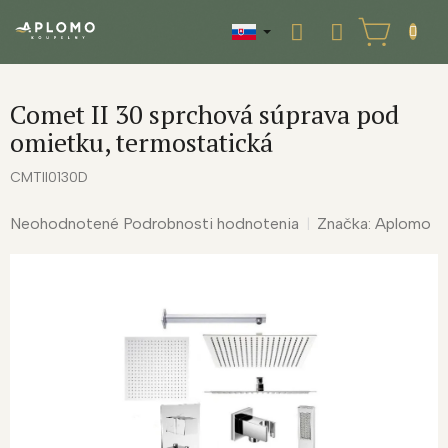
Prejsť
na
NÁKUPNÝ
obsah
KOŠÍK
Comet II 30 sprchová súprava pod
omietku, termostatická
CMTII0130D
Priemerné
Neohodnotené
Podrobnosti hodnotenia
Značka:
Aplomo
hodnotenie
produktu
je
0,0
z
5
hviezdičiek.