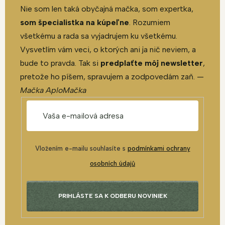
Nie som len taká obyčajná mačka, som expertka,
som špecialistka na kúpeľne
. Rozumiem
všetkému a rada sa vyjadrujem ku všetkému.
Vysvetlím vám veci, o ktorých ani ja nič neviem, a
bude to pravda. Tak si
predplaťte môj newsletter
,
pretože ho píšem, spravujem a zodpovedám zaň. —
Mačka AploMačka
Vložením e-mailu souhlasíte s
podmínkami ochrany
osobních údajů
PRIHLÁSTE SA K ODBERU NOVINIEK