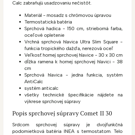
Calc zabraňujú usadzovaniu nečistôt.
Materiál - mosadz s chrómovou úpravou
Termostatická batéria
Sprchová hadica - 150 cm, strieborná farba,
oceľové opletenie
Vrchná sprchová hlavica Ultra Slim Square -
funkcia tropického dažďa, nerezová oceľ
Veľkosť hornej sprchovej hlavice - 30 x 30 cm
dĺžka ramena k hornej sprchovej hlavici - 38
cm
Sprchová hlavica - jedna funkcia, systém
AntiCalc
systém anticalc
všetky technické špecifikácie nájdete na
výkrese sprchovej súpravy
Popis sprchovej súpravy Comet II 30
Srdcom sprchovej súpravy je dvojfunkčná
podomietková batéria INEA s termostatom. Telo