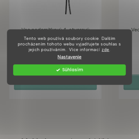
Veo podomítkový 4-otvorový
Ve
vanový komplet, grafit
Tento web používá soubory cookie. Dalším
procházením tohoto webu vyjadřujete souhlas s
jejich používáním.. Více informací
zde
.
8 dní
Nastavenie
10 190 Kč
Súhlasím
DETAIL