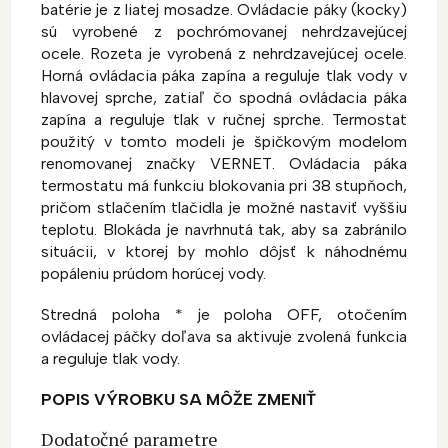
batérie je z liatej mosadze. Ovládacie páky (kocky)
sú vyrobené z pochrómovanej nehrdzavejúcej
ocele. Rozeta je vyrobená z nehrdzavejúcej ocele.
Horná ovládacia páka zapína a reguluje tlak vody v
hlavovej sprche, zatiaľ čo spodná ovládacia páka
zapína a reguluje tlak v ručnej sprche. Termostat
použitý v tomto modeli je špičkovým modelom
renomovanej značky VERNET. Ovládacia páka
termostatu má funkciu blokovania pri 38 stupňoch,
pričom stlačením tlačidla je možné nastaviť vyššiu
teplotu. Blokáda je navrhnutá tak, aby sa zabránilo
situácii, v ktorej by mohlo dôjsť k náhodnému
popáleniu prúdom horúcej vody.
Stredná poloha * je poloha OFF, otočením
ovládacej páčky doľava sa aktivuje zvolená funkcia
a reguluje tlak vody.
POPIS VÝROBKU SA MÔŽE ZMENIŤ
Dodatočné parametre