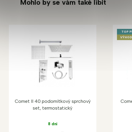
Mohlo by se vám také líbit
TOP 
VÝHOD
Comet II 40 podomítkový sprchový
Come
set, termostatický
8 dní