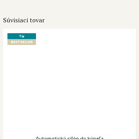
Súvisiaci tovar
Tip
BESTSELLER
Automatický sifón do kúpeľa