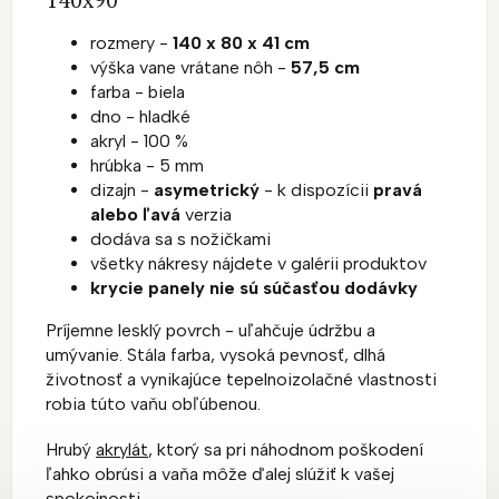
rozmery -
140 x 80 x 41 cm
výška vane vrátane nôh -
57,5 cm
farba - biela
dno - hladké
akryl - 100 %
hrúbka - 5 mm
dizajn -
asymetrický
- k dispozícii
pravá
alebo ľavá
verzia
dodáva sa s nožičkami
všetky nákresy nájdete v galérii produktov
krycie panely nie sú súčasťou dodávky
Príjemne lesklý povrch - uľahčuje údržbu a
umývanie. Stála farba, vysoká pevnosť, dlhá
životnosť a vynikajúce tepelnoizolačné vlastnosti
robia túto vaňu obľúbenou.
Hrubý
akrylát
, ktorý sa pri náhodnom poškodení
ľahko obrúsi a vaňa môže ďalej slúžiť k vašej
spokojnosti.