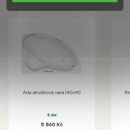
Ada akrylátová vana 140x90
Ri
8 dní
5 860 Kč