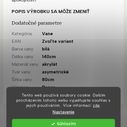
POPIS VÝROBKU SA MÔŽE ZMENIŤ
Dodatočné parametre
Kategória
:
Vane
EAN
:
Zvoľte variant
Barva vany
:
bílá
Délka vany
:
140cm
Materiál vany
:
akrylát
Tvar vany
:
asymetrické
Šířka vany
:
80cm
Výrobce
:
Besco
Záruka
:
10 let
Tento web používá soubory cookie. Dalším
procházením tohoto webu vyjadřujete souhlas s
jejich používáním.. Více informací
zde
.
Nastavenie
Mohlo by se vám také líbit
Súhlasím