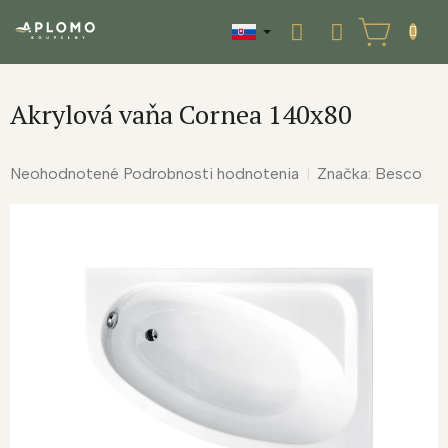
Prejsť
na
NÁKUPNÝ
obsah
KOŠÍK
Akrylová vaňa Cornea 140x80
Priemerné
Neohodnotené
Podrobnosti hodnotenia
Značka:
Besco
hodnotenie
produktu
je
0,0
z
5
hviezdičiek.