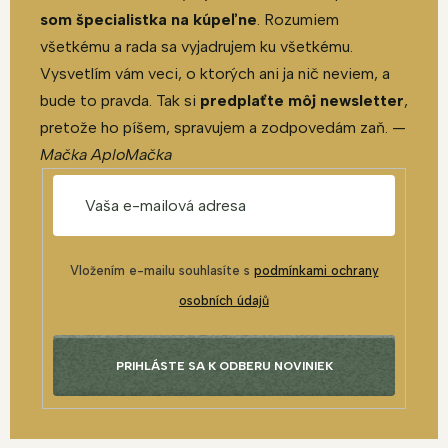
som špecialistka na kúpeľne
. Rozumiem
všetkému a rada sa vyjadrujem ku všetkému.
Vysvetlím vám veci, o ktorých ani ja nič neviem, a
bude to pravda. Tak si
predplaťte môj newsletter
,
pretože ho píšem, spravujem a zodpovedám zaň. —
Mačka AploMačka
Vložením e-mailu souhlasíte s
podmínkami ochrany
osobních údajů
PRIHLÁSTE SA K ODBERU NOVINIEK