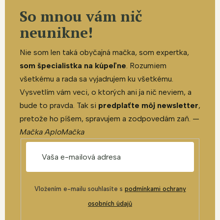
So mnou vám nič
neunikne!
Nie som len taká obyčajná mačka, som expertka,
som špecialistka na kúpeľne
. Rozumiem
všetkému a rada sa vyjadrujem ku všetkému.
Vysvetlím vám veci, o ktorých ani ja nič neviem, a
bude to pravda. Tak si
predplaťte môj newsletter
,
pretože ho píšem, spravujem a zodpovedám zaň. —
Mačka AploMačka
Vložením e-mailu souhlasíte s
podmínkami ochrany
osobních údajů