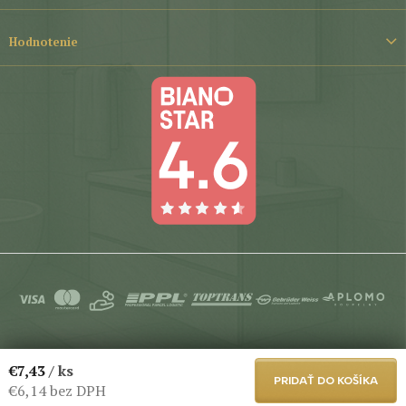
Hodnotenie
Copyright 2026
Aplomo-Koupelny
. Všetky práva vyhradené.
€7,43
/ ks
Upraviť nastavenie cookies
PRIDAŤ DO KOŠÍKA
€6,14 bez DPH