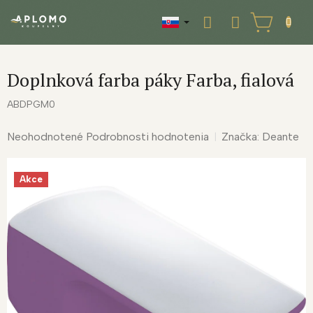
Prejsť
na
NÁKUPNÝ
obsah
KOŠÍK
Doplnková farba páky Farba, fialová
ABDPGM0
Priemerné
Neohodnotené
Podrobnosti hodnotenia
Značka:
Deante
hodnotenie
produktu
Akce
je
0,0
z
5
hviezdičiek.