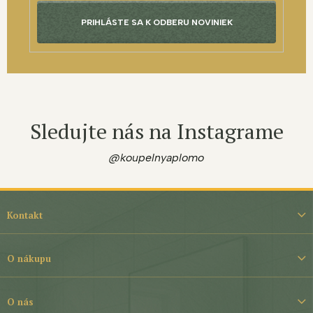
PRIHLÁSTE SA K ODBERU NOVINIEK
Sledujte nás na Instagrame
@koupelnyaplomo
Z
á
Kontakt
p
ä
t
O nákupu
i
e
O nás