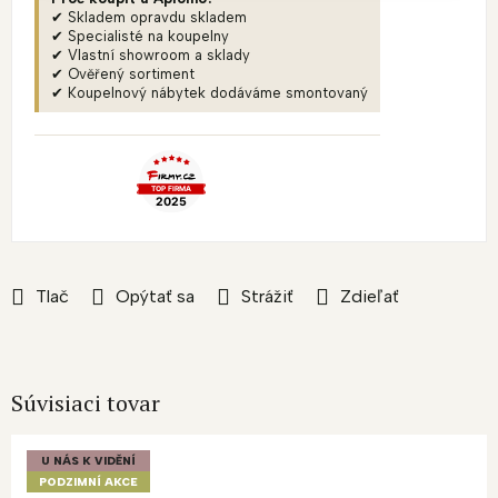
✔ Skladem opravdu skladem
✔ Specialisté na koupelny
✔ Vlastní showroom a sklady
✔ Ověřený sortiment
✔ Koupelnový nábytek dodáváme smontovaný
Tlač
Opýtať sa
Strážiť
Zdieľať
Súvisiaci tovar
U NÁS K VIDĚNÍ
PODZIMNÍ AKCE