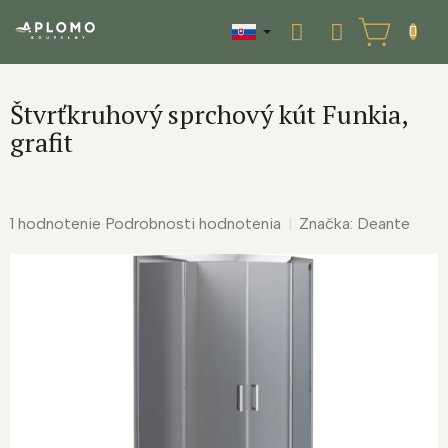
Prejsť
na
NÁKUPNÝ
obsah
KOŠÍK
Štvrťkruhový sprchový kút Funkia,
grafit
Priemerné
1 hodnotenie
Podrobnosti hodnotenia
Značka:
Deante
hodnotenie
produktu
je
5,0
z
5
hviezdičiek.