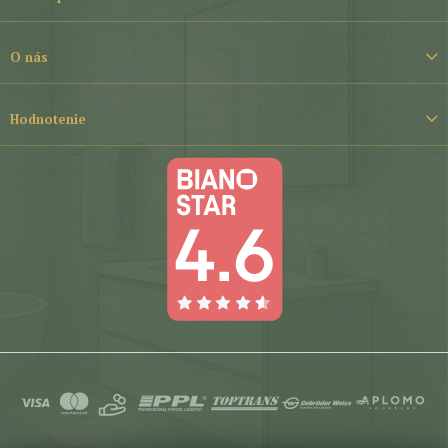
i
e
O nás
Hodnotenie