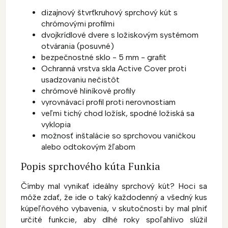
dizajnový štvrťkruhový sprchový kút s
chrómovými profilmi
dvojkrídlové dvere s ložiskovým systémom
otvárania (posuvné)
bezpečnostné sklo - 5 mm - grafit
Ochranná vrstva skla Active Cover proti
usadzovaniu nečistôt
chrómové hliníkové profily
vyrovnávací profil proti nerovnostiam
veľmi tichý chod ložísk, spodné ložiská sa
vyklopia
možnosť inštalácie so sprchovou vaničkou
alebo odtokovým žľabom
Popis sprchového kúta Funkia
Čím
by mal vynikať ideálny sprchový kút?
Hoci sa
môže zdať, že ide o taký každodenný a všedný kus
kúpeľňového vybavenia, v skutočnosti by mal plniť
určité funkcie, aby dlhé roky spoľahlivo slúžil