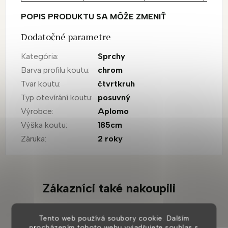
POPIS PRODUKTU SA MÔŽE ZMENIŤ
Dodatočné parametre
Kategória
:
Sprchy
Barva profilu koutu
:
chrom
Tvar koutu
:
čtvrtkruh
Typ otevírání koutu
:
posuvný
Výrobce
:
Aplomo
Výška koutu
:
185cm
Záruka
:
2 roky
Zákazníci také nakoupili
Tento web používá soubory cookie. Dalším
procházením tohoto webu vyjadřujete souhlas s