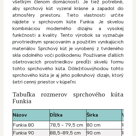
všetkým členom domácnosti.
Je tiež potrebné,
aby sprchový kút vyzeral krásne a zapadol do
atmosféry priestoru.
Tieto vlastnosti určite
nájdete v sprchovom kúte Funkia.
Je skvelou
kombináciou moderného dizajnu a vysokej
funkčnosti a kvality.
Tento výrobok sa vyznačuje
prvotriednym spracovaním a použitím vynikajúcich
materiálov.
Sprchový kút je vyrobený z tvrdeného
skla odolného voči poškodeniu.
Používanie ďalších
ošetrovacích prostriedkov predĺži skvelú formu
tohto sprchového kúta.
Dôležitou
výhodou tohto
sprchového kúta je aj jeho polkruhový dizajn
,
ktorý
šetrí cenný priestor v kúpeľni.
Tabuľka rozmerov sprchového kúta
Funkia
Názov
Dĺžka
Šírka
Výška
Funkia 80
78,5 - 79,5 cm
80 cm
185 c
Funkia 90
88,5-89,5 cm
90 cm
185 c