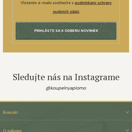
Vložením e-mailu souhlasíte s
podmínkami ochrany
osobních údajů
PRIHLÁSTE SA K ODBERU NOVINIEK
Sledujte nás na Instagrame
@koupelnyaplomo
Z
á
Kontakt
p
ä
t
O nákupu