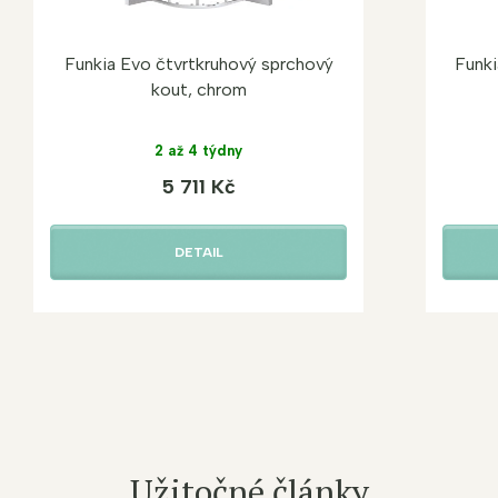
Funkia Evo čtvrtkruhový sprchový
Funki
kout, chrom
2 až 4 týdny
5 711 Kč
DETAIL
Užitočné články