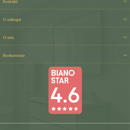
á
Kontakt
p
ä
t
O nákupu
i
e
O nás
Hodnotenie