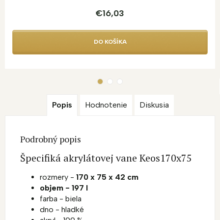
€16,03
DO KOŠÍKA
Popis
Hodnotenie
Diskusia
Podrobný popis
Špecifiká akrylátovej vane Keos170x75
rozmery -
170 x 75 x 42 cm
objem - 197 l
farba - biela
dno - hladké