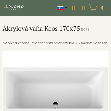
Prejsť
na
NÁKUPNÝ
obsah
KOŠÍK
Akrylová vaňa Keos 170x75
5973
Priemerné
Neohodnotené
Podrobnosti hodnotenia
Značka:
Scansani
hodnotenie
produktu
je
0,0
z
5
hviezdičiek.