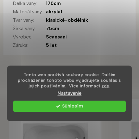
Délka vany
:
170cm
Materiál vany
:
akrylát
Tvar vany
:
klasické-obdélník
Šířka vany
:
75cm
Výrobce
:
Scansani
Záruka
:
5 let
Mohlo by se vám také líbit
Tento web používá soubory cookie. Dalším
procházením tohoto webu vyjadřujete souhlas s
jejich používáním.. Více informací
zde
.
Nastavenie
Súhlasím