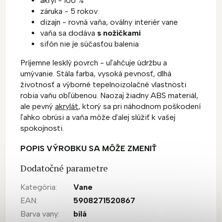
akryl - 100 %
záruka - 5 rokov
dizajn - rovná vaňa, oválny interiér vane
vaňa sa dodáva
s nožičkami
sifón nie je súčasťou balenia
Príjemne lesklý povrch - uľahčuje údržbu a
umývanie. Stála farba, vysoká pevnosť, dlhá
životnosť a výborné tepelnoizolačné vlastnosti
robia vaňu obľúbenou. Naozaj žiadny ABS materiál,
ale pevný
akrylát
, ktorý sa pri náhodnom poškodení
ľahko obrúsi a vaňa môže ďalej slúžiť k vašej
spokojnosti.
POPIS VÝROBKU SA MÔŽE ZMENIŤ
Dodatočné parametre
Kategória
:
Vane
EAN
:
5908271520867
Barva vany
:
bílá