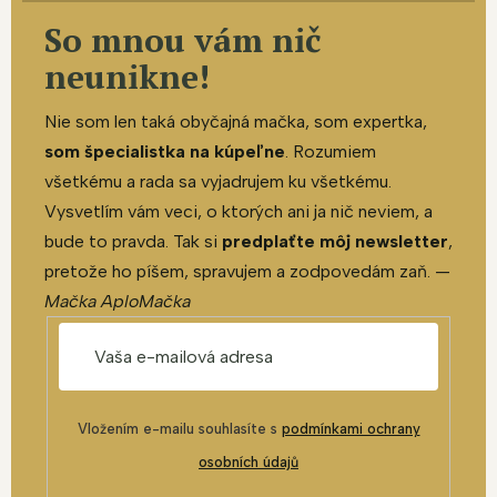
So mnou vám nič
neunikne!
Nie som len taká obyčajná mačka, som expertka,
som špecialistka na kúpeľne
. Rozumiem
všetkému a rada sa vyjadrujem ku všetkému.
Vysvetlím vám veci, o ktorých ani ja nič neviem, a
bude to pravda. Tak si
predplaťte môj newsletter
,
pretože ho píšem, spravujem a zodpovedám zaň. —
Mačka AploMačka
Vložením e-mailu souhlasíte s
podmínkami ochrany
osobních údajů