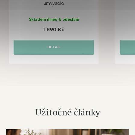
umyvadlo
Skladem ihned k odeslání
1 890 Kč
DETAIL
Užitočné články