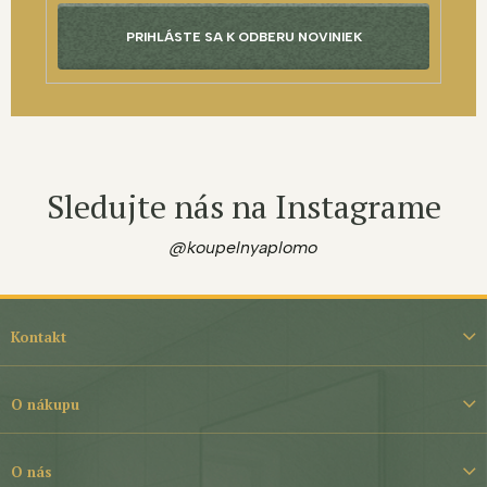
PRIHLÁSTE SA K ODBERU NOVINIEK
Sledujte nás na Instagrame
@koupelnyaplomo
Z
á
Kontakt
p
ä
t
O nákupu
i
e
O nás