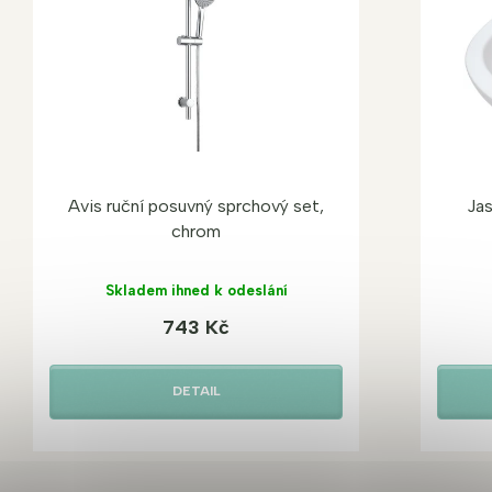
Avis ruční posuvný sprchový set,
Ja
chrom
Skladem ihned k odeslání
743 Kč
DETAIL