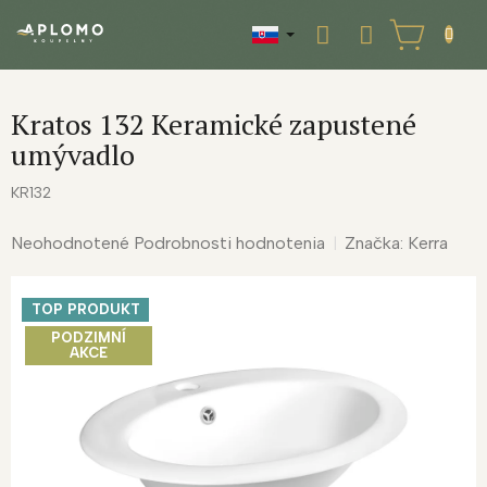
Prejsť
na
NÁKUPNÝ
obsah
KOŠÍK
Kratos 132 Keramické zapustené
umývadlo
KR132
Priemerné
Neohodnotené
Podrobnosti hodnotenia
Značka:
Kerra
hodnotenie
produktu
TOP PRODUKT
je
0,0
PODZIMNÍ
AKCE
z
5
hviezdičiek.