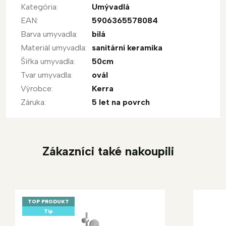
Kategória
:
Umývadlá
EAN
:
5906365578084
Barva umyvadla
:
bílá
Materiál umyvadla
:
sanitární keramika
Šířka umyvadla
:
50cm
Tvar umyvadla
:
ovál
Výrobce
:
Kerra
Záruka
:
5 let na povrch
Zákazníci také nakoupili
TOP PRODUKT
Tip