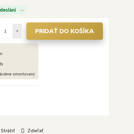
deslání
PRIDAŤ DO KOŠÍKA
em
dy
dáváme smontovaný
Strážiť
Zdieľať