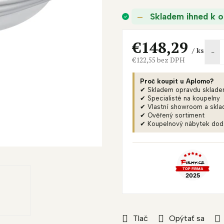
je
Skladem ihned k o
0,0
z
5
€148,29
/ ks
hviezdičiek.
€122,55 bez DPH
Jednotková
cena:
Proč koupit u Aplomo?
✔ Skladem opravdu sklad
✔ Specialisté na koupelny
✔ Vlastní showroom a skla
✔ Ověřený sortiment
✔ Koupelnový nábytek do
Tlač
Opýtať sa