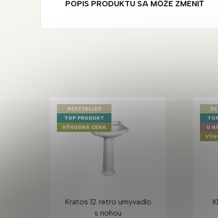
POPIS PRODUKTU SA MÔŽE ZMENIŤ
BESTSELLER
BE
TOP PRODUKT
TOP
VÝHODNÁ CENA
U N
VÝH
Kratos 12 retro umyvadlo
K
s nohou