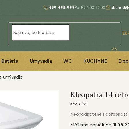
499 498 999
obchod@
EU
Batérie
Umyvadla
WC
KUCHYNE
Dop
né umývadlo
Kleopatra 14 ret
Kód:
KL14
Priemerné
Neohodnotené
Podrobnosti
hodnotenie
Môžeme doručiť do:
11.08.
produktu