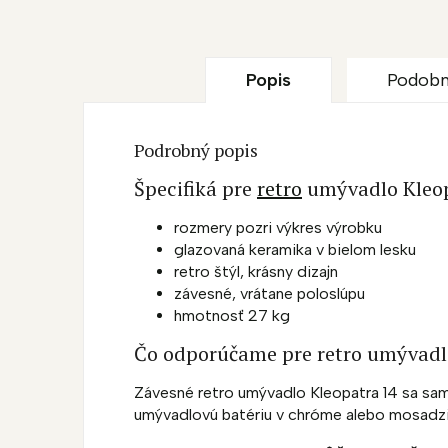
Popis
Podobn
Podrobný popis
Špecifiká pre
retro
umývadlo Kleop
rozmery pozri výkres výrobku
glazovaná keramika v bielom lesku
retro štýl, krásny dizajn
závesné, vrátane poloslúpu
hmotnosť 27 kg
Čo odporúčame pre retro umývadl
Závesné retro umývadlo Kleopatra 14 sa sa
umývadlovú batériu v chróme alebo mosadzi 