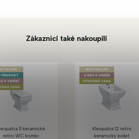
Zákazníci také nakoupili
STSELLER
BESTSELLER
 PRODUKT
U NÁS K VIDĚNÍ
ÁS K VIDĚNÍ
VÝHODNÁ CENA
ODNÁ CENA
leopatra 11 keramické
Kleopatra 12 retro
retro WC kombi
keramický bidet