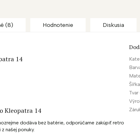
é (8)
Hodnotenie
Diskusia
Dod
atra 14
Kate
Barv
Mate
Šířk
Tvar
Výr
o Kleopatra 14
Záru
mozrejme dodáva bez batérie, odporúčame zakúpiť retro
z našej ponuky.