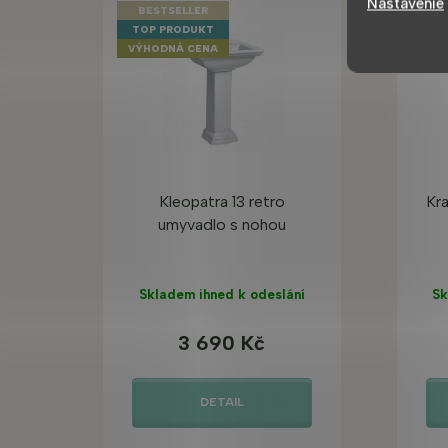
Nastavenie
BESTSELLER
BE
TOP PRODUKT
TOP
VÝHODNÁ CENA
VÝH
Kleopatra 13 retro
Kr
umyvadlo s nohou
Skladem ihned k odeslání
Sk
3 690 Kč
DETAIL