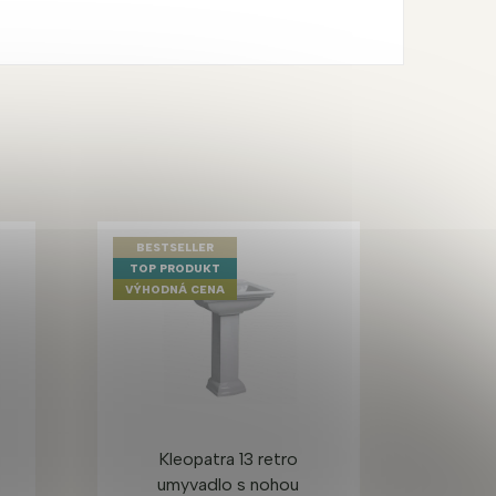
BESTSELLER
TOP PRODUKT
VÝHODNÁ CENA
Kleopatra 13 retro
umyvadlo s nohou