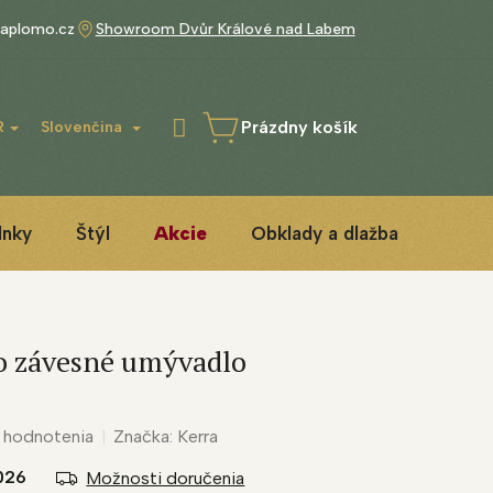
aplomo.cz
Showroom Dvůr Králové nad Labem
Prázdny košík
R
Slovenčina
NÁKUPNÝ
KOŠÍK
lnky
Štýl
Akcie
Obklady a dlažba
3D IN
ro závesné umývadlo
 hodnotenia
Značka:
Kerra
2026
Možnosti doručenia