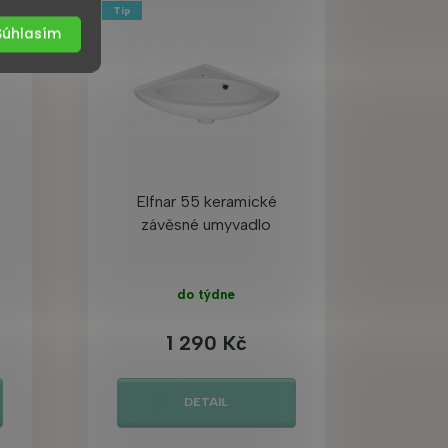
Tip
Súhlasím
Elfnar 55 keramické
závěsné umyvadlo
do týdne
1 290 Kč
DETAIL