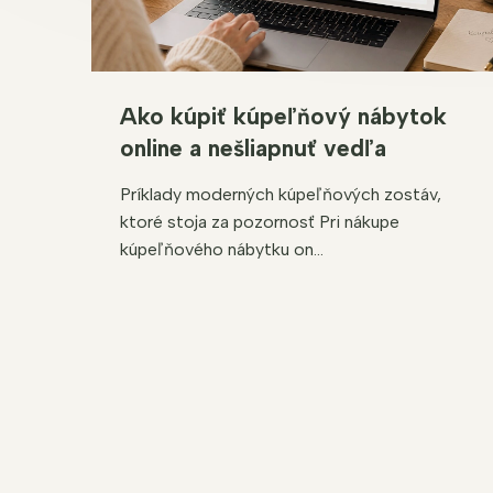
Ako kúpiť kúpeľňový nábytok
online a nešliapnuť vedľa
Príklady moderných kúpeľňových zostáv,
ktoré stoja za pozornosť Pri nákupe
kúpeľňového nábytku on...