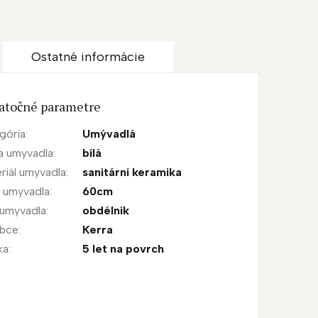
Ostatné informácie
atočné parametre
gória
:
Umývadlá
a umyvadla
:
bílá
riál umyvadla
:
sanitární keramika
a umyvadla
:
60cm
 umyvadla
:
obdélník
obce
:
Kerra
ka
:
5 let na povrch