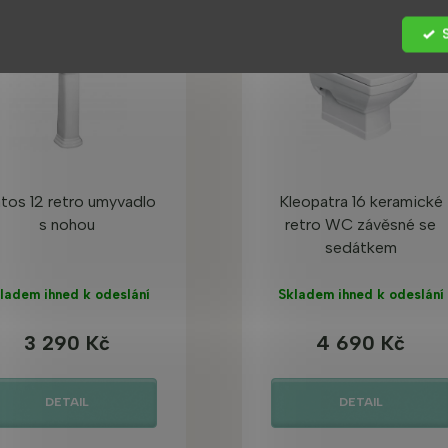
STSELLER
BESTSELLER
 PRODUKT
Tip
ODNÁ CENA
VÝHODNÁ CENA
atos 12 retro umyvadlo
Kleopatra 16 keramické
s nohou
retro WC závěsné se
sedátkem
ladem ihned k odeslání
Skladem ihned k odeslání
3 290 Kč
4 690 Kč
DETAIL
DETAIL