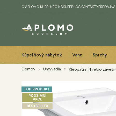
Prejsť
O APLOMO KÚPEĽNE
O NÁKUPE
BLOG
KONTAKTY
PREDAJŇA
na
obsah
Kúpeľňový nábytok
Vane
Sprchy
Domov
Umyvadla
Kleopatra 14 retro záves
TOP PRODUKT
PODZIMNÍ
AKCE
BESTSELLER