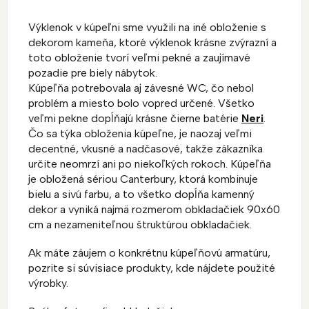
Výklenok v kúpeľni sme využili na iné obloženie s
dekorom kameňa, ktoré výklenok krásne zvýrazní a
toto obloženie tvorí veľmi pekné a zaujímavé
pozadie pre biely nábytok.
Kúpeľňa potrebovala aj závesné WC, čo nebol
problém a miesto bolo vopred určené. Všetko
veľmi pekne dopĺňajú krásne čierne batérie
Neri
.
Čo sa týka obloženia kúpeľne, je naozaj veľmi
decentné, vkusné a nadčasové, takže zákazníka
určite neomrzí ani po niekoľkých rokoch. Kúpeľňa
je obložená sériou Canterbury, ktorá kombinuje
bielu a sivú farbu, a to všetko dopĺňa kamenný
dekor a vyniká najmä rozmerom obkladačiek 90x60
cm a nezameniteľnou štruktúrou obkladačiek.
Ak máte záujem o konkrétnu kúpeľňovú armatúru,
pozrite si súvisiace produkty, kde nájdete použité
výrobky.