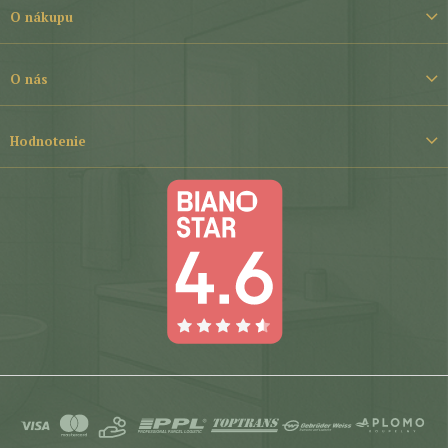
t
O nákupu
i
e
O nás
Hodnotenie