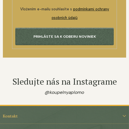
Vložením e-mailu souhlasíte s
podmínkami ochrany
osobních údajů
PRIHLÁSTE SA K ODBERU NOVINIEK
Sledujte nás na Instagrame
@koupelnyaplomo
Z
á
Kontakt
p
ä