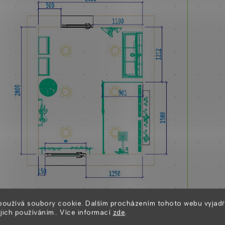
vďaka umiestneniu terasových dverí, takže nikde nie sú "hluch
používá soubory cookie. Dalším procházením tohoto webu vyjadř
ejich používáním.. Více informací
zde
.
zabudované integrované poličky s osvetlením, ktoré budú prak