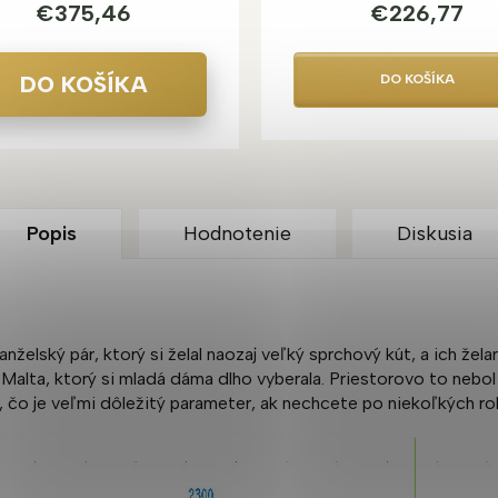
€375,46
€226,77
DO KOŠÍKA
DO KOŠÍKA
160x80cm
160x90cm
Popis
Hodnotenie
Diskusia
elský pár, ktorý si želal naozaj veľký sprchový kút, a ich žel
alta, ktorý si mladá dáma dlho vyberala. Priestorovo to nebo
 čo je veľmi dôležitý parameter, ak nechcete po niekoľkých rok