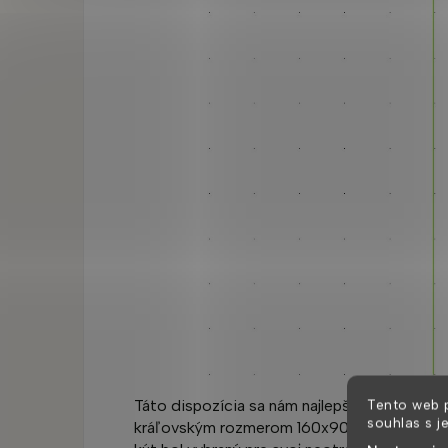
Táto dispozícia sa nám najlepšie osvedčila 
Tento web 
souhlas s j
kráľovským rozmerom 160x90 budú do steny 