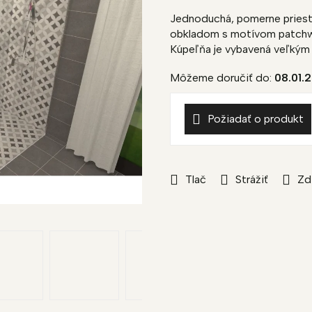
je
Jednoduchá, pomerne priest
0,0
obkladom s motívom patchwo
z
Kúpeľňa je vybavená veľkým
5
hviezdičiek.
Môžeme doručiť do:
08.01.
Požiadať o produkt
Tlač
Strážiť
Zd