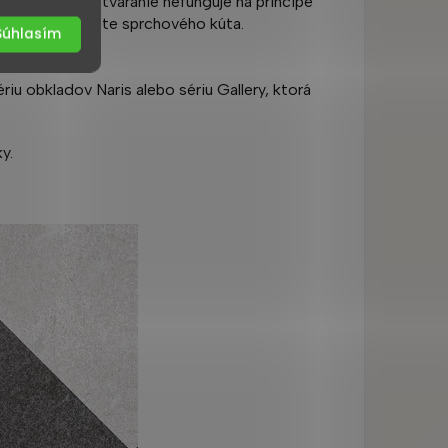
vú funkčnosť. Otváranie nefunguje na princípe
j priebežnej lište sprchového kúta.
Súhlasím
m kúpeľne.
riu obkladov Naris alebo sériu Gallery, ktorá
y.