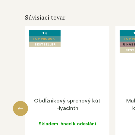
Súvisiaci tovar
Tip
T
TOP PRODUKT
TOP P
BESTSELLER
U NÁS 
BEST
Obdĺžnikový sprchový kút
Mal
Hyacinth
k
Skladem ihned k odeslání