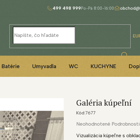
499 498 999
obchod@
EU
Batérie
Umyvadla
WC
KUCHYNE
Dop
Galéria kúpeľní
Kód:
7677
Priemerné
Neohodnotené
Podrobnosti
hodnotenie
Vizualizácia kúpeľne s obklad
produktu