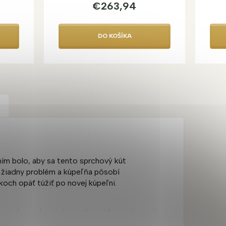
€263,94
DO KOŠÍKA
aním bolo, aby sa tento sprchový kút
l žiadny problém a kúpeľňa pôsobí
och opäť túžiť po novej kúpeľni.