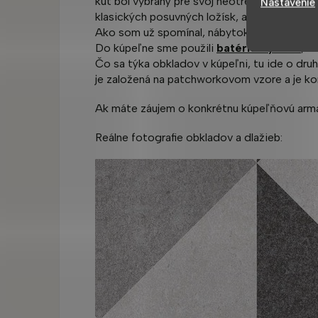
kút bol vybraný pre svoj neotrelý dizajn, al
Nastavenie
klasických posuvných ložísk, ale hnacou silo
Ako som už spomínal, nábytok bol vopred ur
Do kúpeľne sme použili
batérie Hyacint
, k
Čo sa týka obkladov v kúpeľni, tu ide o druh
je založená na patchworkovom vzore a je ko
Ak máte záujem o konkrétnu kúpeľňovú armat
Reálne fotografie obkladov a dlažieb: