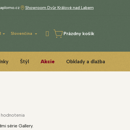
aplomo.cz
Showroom Dvůr Králové nad Labem
Prázdny košík
R
Slovenčina
NÁKUPNÝ
KOŠÍK
lnky
Štýl
Akcie
Obklady a dlažba
3D IN
 hodnotenia
mi série Gallery.