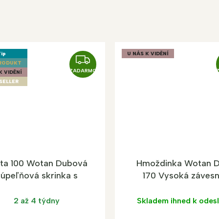
ip
U NÁS K VIDĚNÍ
Z
RODUKT
A
ZADARMO
K VIDĚNÍ
SELLER
D
A
R
M
O
ta 100 Wotan Dubová
Hmoždinka Wotan 
úpeľňová skrinka s
170 Vysoká záves
umývadlom
kúpeľňová skrink
2 až 4 týdny
Skladem ihned k odesl