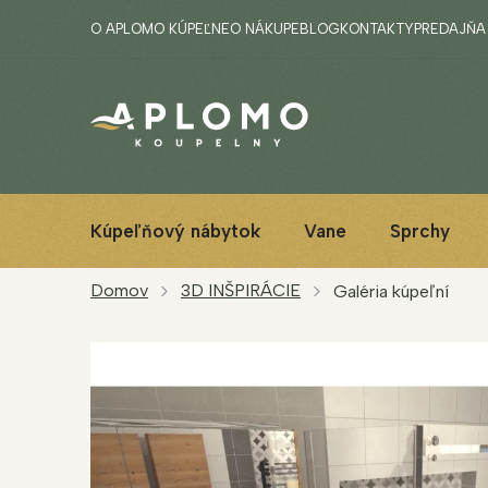
Prejsť
O APLOMO KÚPEĽNE
O NÁKUPE
BLOG
KONTAKTY
PREDAJŇA
na
obsah
Kúpeľňový nábytok
Vane
Sprchy
Domov
3D INŠPIRÁCIE
Galéria kúpeľní