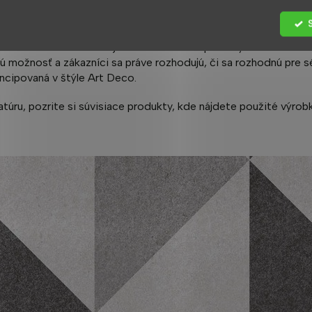
e aj pre svoju praktickosť a perspektívnu dlhoročnú bezproblémo
u skla sú veľké, úplne bezproblémové roletky, zavesené na horne
čený a ide o krásnu sériu
Malta
, ktorá dokonale ladí s obklado
toré sú v rovnakom dizajnovom rade ako sprchový kút.
ú možnosť a zákazníci sa práve rozhodujú, či sa rozhodnú pre sé
ncipovaná v štýle Art Deco.
úru, pozrite si súvisiace produkty, kde nájdete použité výrobk