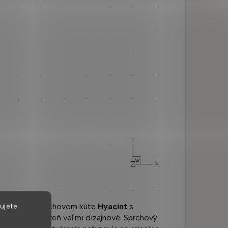
é miesta". V sprchovom kúte
Hyacint
s
ujete
tické a zároveň veľmi dizajnové. Sprchový