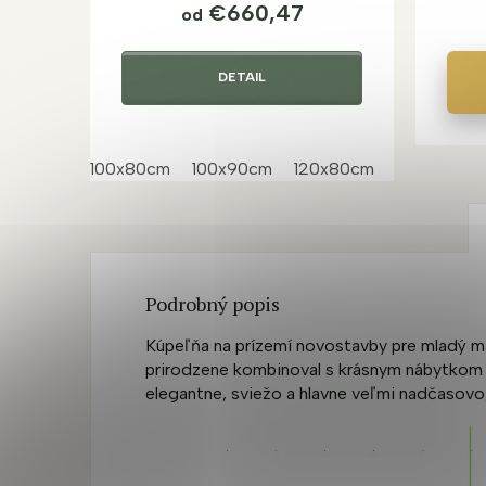
€660,47
od
DETAIL
100x80cm
100x90cm
120x80cm
120x90cm
Podrobný popis
Kúpeľňa na prízemí novostavby pre mladý manž
prirodzene kombinoval s krásnym nábytkom M
elegantne, sviežo a hlavne veľmi nadčasovo,