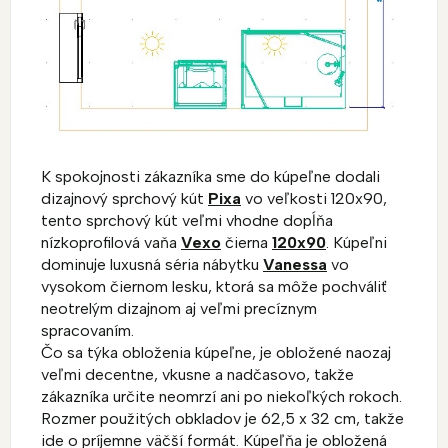
K spokojnosti zákazníka sme do kúpeľne dodali
dizajnový sprchový kút
Pixa
vo veľkosti 120x90,
tento sprchový kút veľmi vhodne dopĺňa
nízkoprofilová vaňa
Vexo
čierna
120x90
. Kúpeľni
dominuje luxusná séria nábytku
Vanessa
vo
vysokom čiernom lesku, ktorá sa môže pochváliť
neotrelým dizajnom aj veľmi precíznym
spracovaním.
Čo sa týka obloženia kúpeľne, je obložené naozaj
veľmi decentne, vkusne a nadčasovo, takže
zákazníka určite neomrzí ani po niekoľkých rokoch.
Rozmer použitých obkladov je 62,5 x 32 cm, takže
ide o príjemne väčší formát. Kúpeľňa je obložená