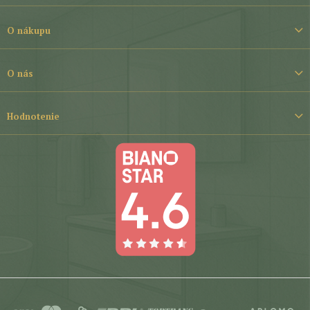
p
ä
t
O nákupu
i
e
O nás
Hodnotenie