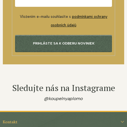
Vložením e-mailu souhlasíte s
podmínkami ochrany
osobních údajů
PRIHLÁSTE SA K ODBERU NOVINIEK
Sledujte nás na Instagrame
@koupelnyaplomo
Z
á
Kontakt