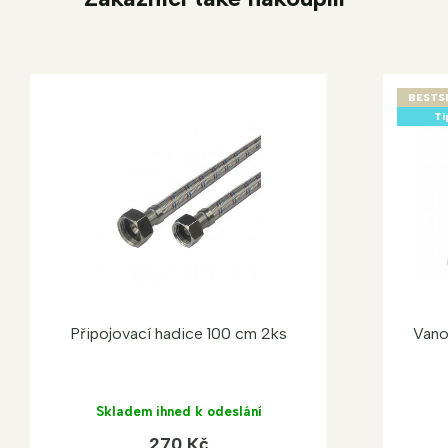
BESTS
Ti
Připojovací hadice 100 cm 2ks
Vano
Skladem ihned k odeslání
270 Kč