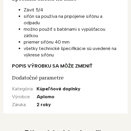
Závit 5/4
sifón sa používa na pripojenie sifónu a
odpadu
možno použiť s batériami s vypúšťacou
zátkou
priemer sifónu 40 mm
všetky technické špecifikácie sú uvedené na
výkrese sifónu
POPIS VÝROBKU SA MÔŽE ZMENIŤ
Dodatočné parametre
Kategória
:
Kúpeľňové doplnky
Výrobce
:
Aplomo
Záruka
:
2 roky