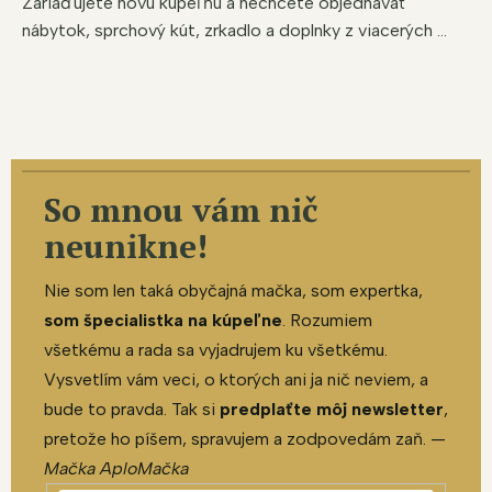
Zariaďujete novú kúpeľňu a nechcete objednávať
nábytok, sprchový kút, zrkadlo a doplnky z viacerých ...
So mnou vám nič
neunikne!
Nie som len taká obyčajná mačka, som expertka,
som špecialistka na kúpeľne
. Rozumiem
všetkému a rada sa vyjadrujem ku všetkému.
Vysvetlím vám veci, o ktorých ani ja nič neviem, a
bude to pravda. Tak si
predplaťte môj newsletter
,
pretože ho píšem, spravujem a zodpovedám zaň. —
Mačka AploMačka