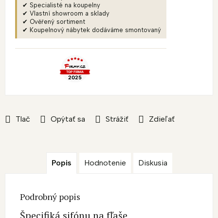
✔ Specialisté na koupelny
✔ Vlastní showroom a sklady
✔ Ověřený sortiment
✔ Koupelnový nábytek dodáváme smontovaný
Tlač
Opýtať sa
Strážiť
Zdieľať
Popis
Hodnotenie
Diskusia
Podrobný popis
Špecifiká sifónu na fľaše