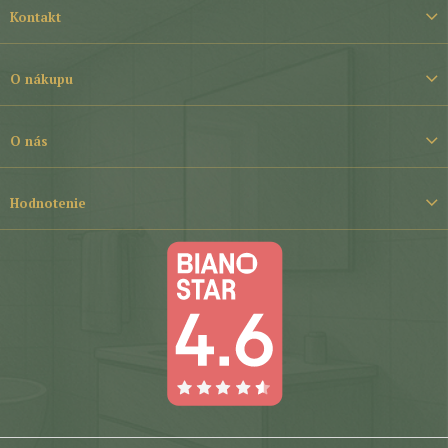
á
Kontakt
p
ä
t
O nákupu
i
e
O nás
Hodnotenie