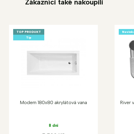
Zákazníci také nakoupili
TOP PRODUKT
Novink
Tip
Modern 180x80 akrylátová vana
River 
8 dní