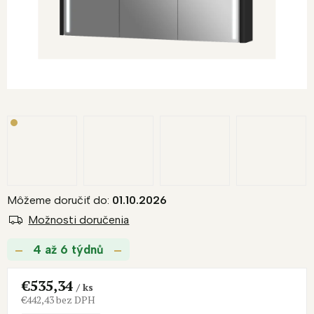
R
M
O
Môžeme doručiť do:
01.10.2026
Možnosti doručenia
4 až 6 týdnů
€535,34
/ ks
€442,43 bez DPH
Jednotková