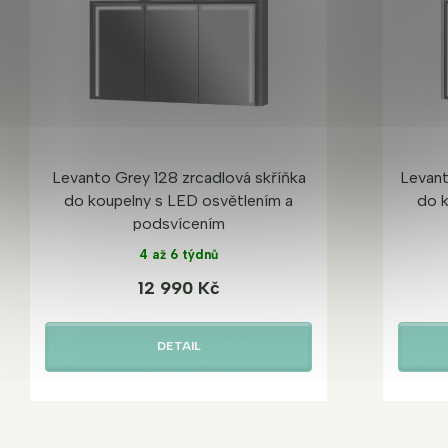
Levanto Grey 128 zrcadlová skříňka
Levant
do koupelny s LED osvětlením a
do 
podsvícením
4 až 6 týdnů
12 990 Kč
DETAIL