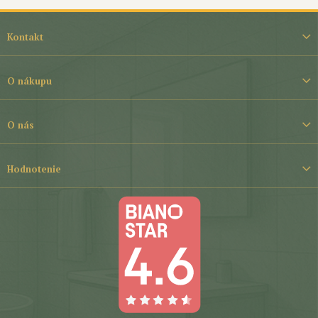
Z
á
Kontakt
p
ä
t
O nákupu
i
e
O nás
Hodnotenie