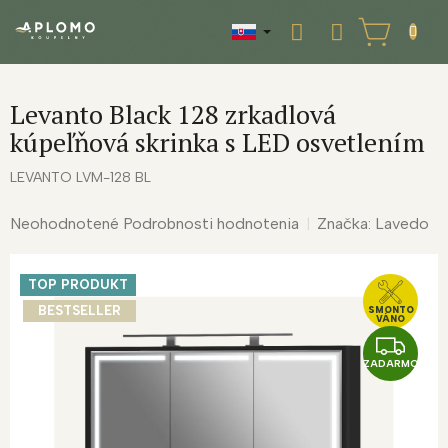
Prejsť
na
NÁKUPNÝ
obsah
KOŠÍK
Levanto Black 128 zrkadlová
kúpeľňová skrinka s LED osvetlením
LEVANTO LVM-128 BL
Priemerné
Neohodnotené
Podrobnosti hodnotenia
Značka:
Lavedo
hodnotenie
produktu
TOP PRODUKT
je
0,0
BESTSELLER
SMONTO
VÁNO
z
Z
5
ZADARMO
A
hviezdičiek.
D
A