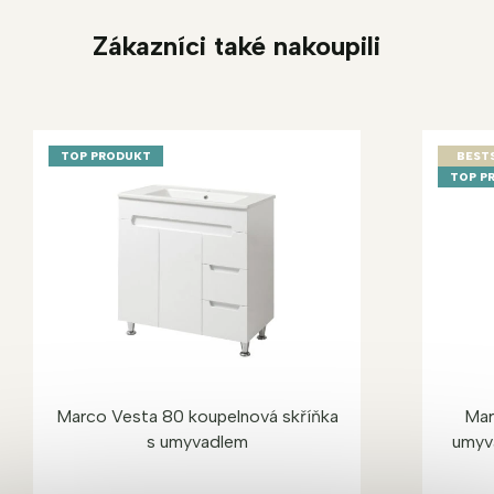
Zákazníci také nakoupili
TOP PRODUKT
BEST
TOP P
Marco Vesta 80 koupelnová skříňka
Mar
s umyvadlem
umyva