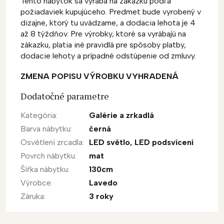
Tento nábytok sa vyrába na zákazku podľa
požiadaviek kupujúceho. Predmet bude vyrobený v
dizajne, ktorý tu uvádzame, a dodacia lehota je 4
až 8 týždňov. Pre výrobky, ktoré sa vyrábajú na
zákazku, platia iné pravidlá pre spôsoby platby,
dodacie lehoty a prípadné odstúpenie od zmluvy.
ZMENA POPISU VÝROBKU VYHRADENÁ
Dodatočné parametre
Kategória
:
Galérie a zrkadlá
Barva nábytku
:
černá
Osvětlení zrcadla
:
LED světlo
,
LED podsvícení
Povrch nábytku
:
mat
Šířka nábytku
:
130cm
Výrobce
:
Lavedo
Záruka
:
3 roky