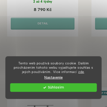
2 až 4 týdny
8 790 Kč
DETAIL
Tento web používá soubory cookie. Dalším
procházením tohoto webu vyjadřujete souhlas s
Mohlo by se vám také líbit
jejich používáním.. Více informací
zde
.
Nastavenie
Súhlasím
TOP PRODUKT
TOP P