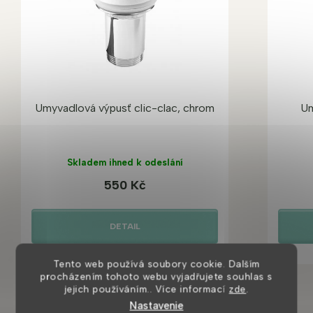
Umyvadlová výpusť clic-clac, chrom
Um
Skladem ihned k odeslání
550 Kč
DETAIL
Tento web používá soubory cookie. Dalším
procházením tohoto webu vyjadřujete souhlas s
jejich používáním.. Více informací
zde
.
Nastavenie