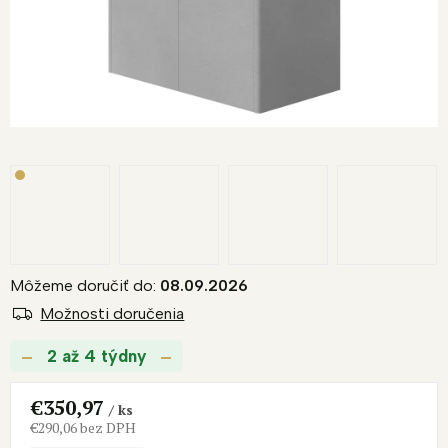
R
M
O
Môžeme doručiť do:
08.09.2026
Možnosti doručenia
2 až 4 týdny
€350,97
/ ks
€290,06 bez DPH
Jednotková