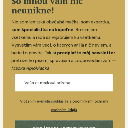
So mnou vám nič
neunikne!
Nie som len taká obyčajná mačka, som expertka,
som špecialistka na kúpeľne
. Rozumiem
všetkému a rada sa vyjadrujem ku všetkému.
Vysvetlím vám veci, o ktorých ani ja nič neviem, a
bude to pravda. Tak si
predplaťte môj newsletter
,
pretože ho píšem, spravujem a zodpovedám zaň. —
Mačka AploMačka
Vložením e-mailu souhlasíte s
podmínkami ochrany
osobních údajů