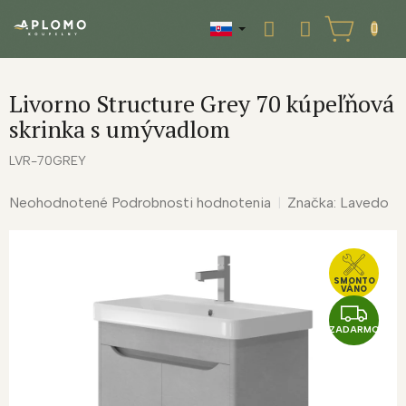
Prejsť
na
NÁKUPNÝ
obsah
KOŠÍK
Livorno Structure Grey 70 kúpeľňová
skrinka s umývadlom
LVR-70GREY
Priemerné
Neohodnotené
Podrobnosti hodnotenia
Značka:
Lavedo
hodnotenie
produktu
je
0,0
SMONTO
VÁNO
z
Z
5
ZADARMO
A
hviezdičiek.
D
A