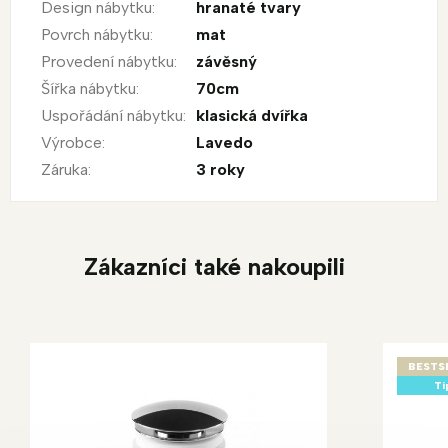
Design nábytku
:
hranaté tvary
Povrch nábytku
:
mat
Provedení nábytku
:
závěsný
Šířka nábytku
:
70cm
Uspořádání nábytku
:
klasická dvířka
Výrobce
:
Lavedo
Záruka
:
3 roky
Zákazníci také nakoupili
BESTS
Ti