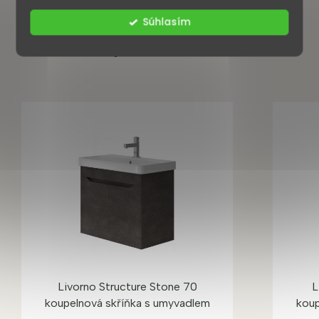
Súhlasím
Mohlo by se vám také líbit
Livorno Structure Stone 70
L
koupelnová skříňka s umyvadlem
koup