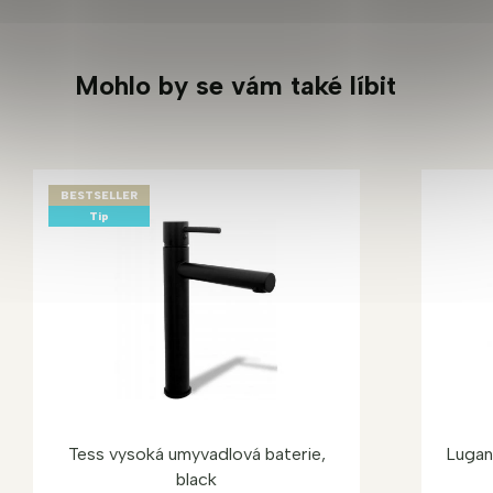
Mohlo by se vám také líbit
BESTSELLER
Tip
Tess vysoká umyvadlová baterie,
Lugan
black