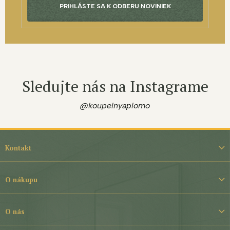
PRIHLÁSTE SA K ODBERU NOVINIEK
Sledujte nás na Instagrame
@koupelnyaplomo
Z
á
Kontakt
p
ä
t
O nákupu
i
e
O nás