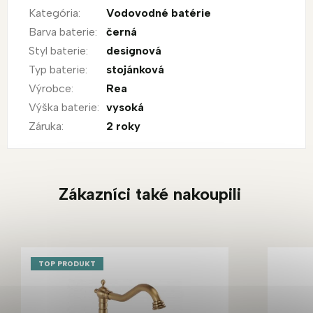
Kategória
:
Vodovodné batérie
Barva baterie
:
černá
Styl baterie
:
designová
Typ baterie
:
stojánková
Výrobce
:
Rea
Výška baterie
:
vysoká
Záruka
:
2 roky
Zákazníci také nakoupili
TOP PRODUKT