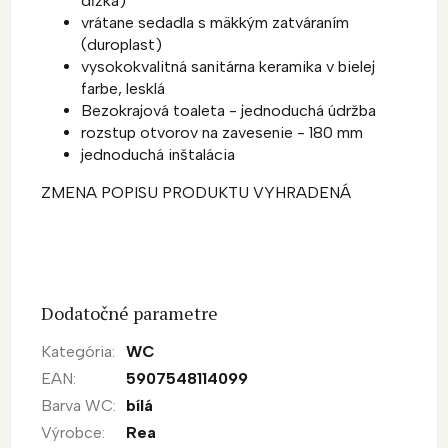
dĺžka)
vrátane sedadla s mäkkým zatváraním
(duroplast)
vysokokvalitná sanitárna keramika v bielej
farbe, lesklá
Bezokrajová toaleta - jednoduchá údržba
rozstup otvorov na zavesenie - 180 mm
jednoduchá inštalácia
ZMENA POPISU PRODUKTU VYHRADENÁ
Dodatočné parametre
Kategória
:
WC
EAN
:
5907548114099
Barva WC
:
bílá
Výrobce
:
Rea