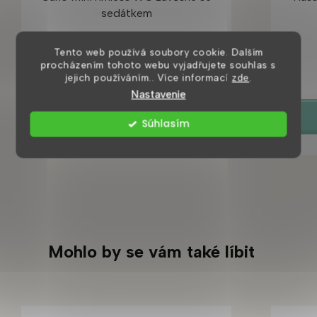
sedátkem
Tento web používá soubory cookie. Dalším
8 dní
procházením tohoto webu vyjadřujete souhlas s
3 155 Kč
jejich používáním.. Více informací
zde
.
Nastavenie
DETAIL
Súhlasím
Mohlo by se vám také líbit