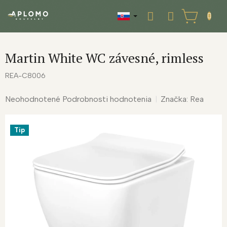
Prejsť
na
NÁKUPNÝ
obsah
KOŠÍK
Martin White WC závesné, rimless
REA-C8006
Priemerné
Neohodnotené
Podrobnosti hodnotenia
Značka:
Rea
hodnotenie
produktu
Tip
je
0,0
z
5
hviezdičiek.