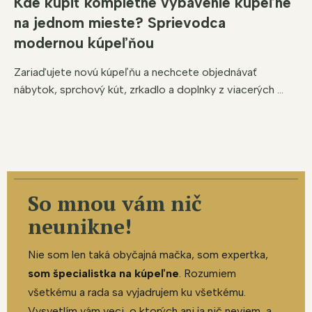
Kde kúpiť kompletné vybavenie kúpeľne
na jednom mieste? Sprievodca
modernou kúpeľňou
Zariaďujete novú kúpeľňu a nechcete objednávať
nábytok, sprchový kút, zrkadlo a doplnky z viacerých ...
So mnou vám nič
neunikne!
Nie som len taká obyčajná mačka, som expertka,
som špecialistka na kúpeľne
. Rozumiem
všetkému a rada sa vyjadrujem ku všetkému.
Vysvetlím vám veci, o ktorých ani ja nič neviem, a