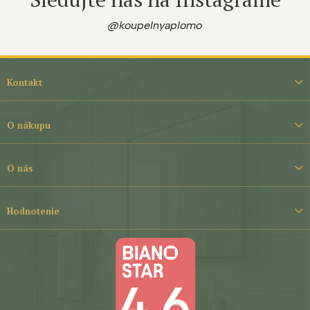
@koupelnyaplomo
Z
á
Kontakt
p
ä
t
O nákupu
i
e
O nás
Hodnotenie