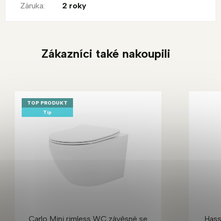
Záruka
:
2 roky
Zákazníci také nakoupili
TOP PRODUKT
Tip
Carlo Mini rimless WC závěsné se
Hass