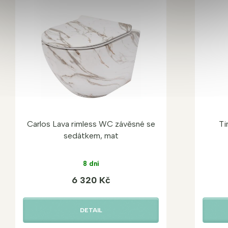
Carlos Lava rimless WC závěsné se
Ti
sedátkem, mat
8 dní
6 320 Kč
DETAIL